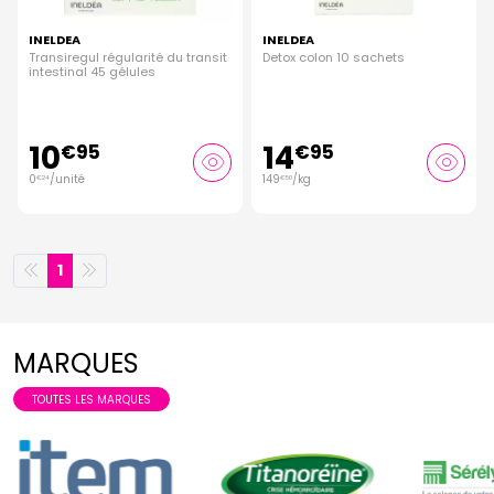
INELDEA
INELDEA
Transiregul régularité du transit
Detox colon 10 sachets
intestinal 45 gélules
10
14
€
95
€
95
0
/unité
149
/kg
€
24
€
50
1
MARQUES
TOUTES LES MARQUES