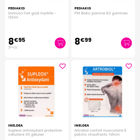
PEDIAKID
PEDIAKID
Immuno-fort goût myrtille -
P'tit Biotic pomme 60 gommes
125ml
8
8
€
95
€
99
71
/
l.
€
60
INELDEA
INELDEA
Supleox antioxydant protection
Artrobiol confort musculaire 8
cellulaire 30 gélules
patchs chauffants 7x9cm