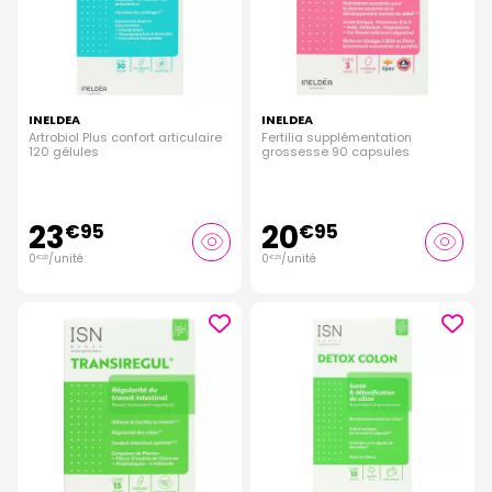
INELDEA
INELDEA
Artrobiol Plus confort articulaire
Fertilia supplémentation
120 gélules
grossesse 90 capsules
23
20
€
95
€
95
0
/unité
0
/unité
€
20
€
23