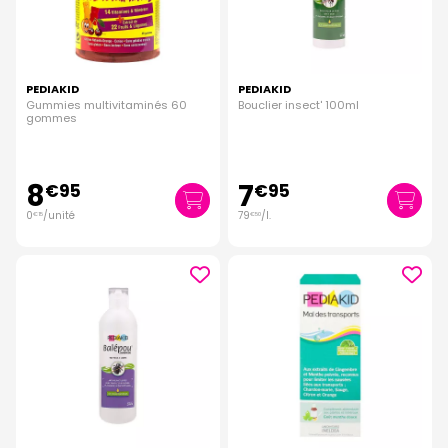
PEDIAKID
PEDIAKID
Gummies multivitaminés 60
Bouclier insect' 100ml
gommes
8
7
€
95
€
95
0
/unité
79
/
l.
€
15
€
50