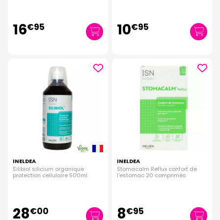
16
10
€
95
€
95
INELDEA
INELDEA
Silibiol silicium organique
Stomacalm Reflux confort de
protection cellulaire 500ml
l'estomac 20 comprimés
28
8
€
00
€
95