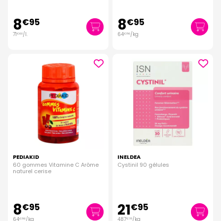
8
8
€
95
€
95
71
/
l.
64
/kg
€
60
€
86
PEDIAKID
INELDEA
60 gommes Vitamine C Arôme
Cystinil 90 gélules
naturel cerise
8
21
€
95
€
95
64
/kg
487
/kg
€
86
€
78