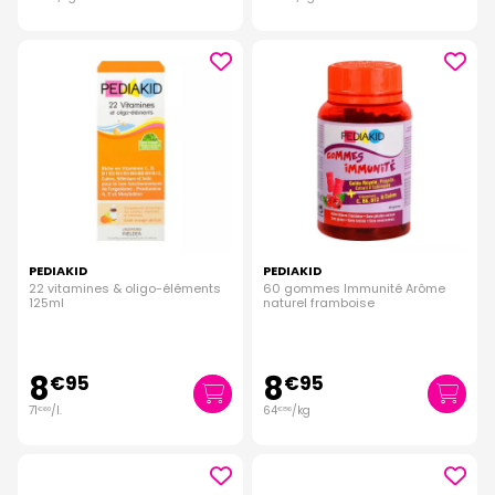
PEDIAKID
PEDIAKID
22 vitamines & oligo-éléments
60 gommes Immunité Arôme
125ml
naturel framboise
8
8
€
95
€
95
71
/
l.
64
/kg
€
60
€
86