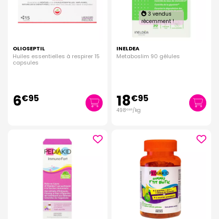
3 vendus
récemment !
OLIOSEPTIL
INELDEA
Huiles essentielles à respirer 15
Metaboslim 90 gélules
capsules
6
18
€
95
€
95
498
/kg
€
68