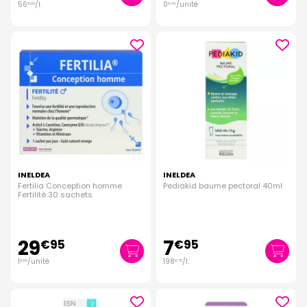
56
/
l.
0
/unité
€
00
€
45
INELDEA
INELDEA
Fertilia Conception homme
Pediakid baume pectoral 40ml
Fertilité 30 sachets
29
7
€
95
€
95
1
/unité
198
/
l.
€
00
€
75