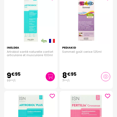
INELDEA
PEDIAKID
Artrobiol santé naturelle confort
Sommeil goût cerise 125ml
articulaire et musculaire 100ml
9
8
€
95
€
95
99
/
l.
71
/
l.
€
50
€
60