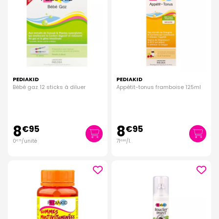
PEDIAKID
PEDIAKID
Bébé gaz 12 sticks à diluer
Appétit-tonus framboise 125ml
8
8
€
95
€
95
0
/unité
71
/
l.
€
75
€
60