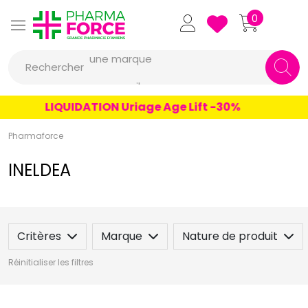
Pharmaforce Grande Pharmacie 
0
une marque
Rechercher
un conseil
un produit
LIQUIDATION Uriage Age Lift -30%
une marque
Pharmaforce
INELDEA
Critères
Marque
Nature de produit
Réinitialiser les filtres