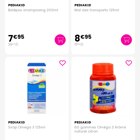
PEDIAKID
PEDIAKID
Balépou shampooing 200ml
Mal des transports 125ml
7
8
€
95
€
95
39
/
l.
71
/
l.
€
75
€
60
PEDIAKID
PEDIAKID
Sirop Omega 3 125ml
60 gommes Oméga 3 Arôme
naturel citron