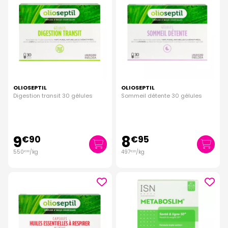
OLIOSEPTIL
OLIOSEPTIL
Digestion transit 30 gélules
Sommeil détente 30 gélules
9
8
€
90
€
95
550
/kg
497
/kg
€
00
€
22