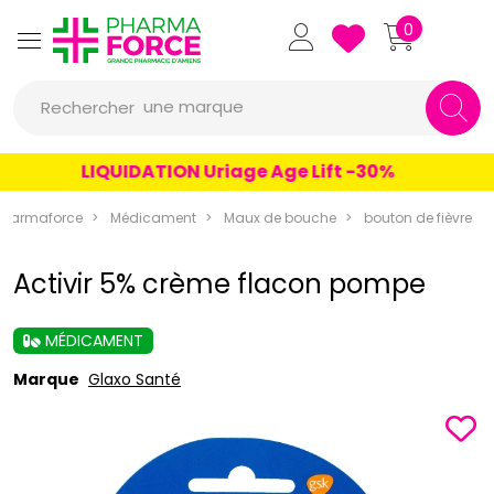
Pharmaforce Grande Pharmacie 
0
une marque
Rechercher
un conseil
LIQUIDATION Uriage Age Lift -30%
un produit
Pharmaforce
Médicament
Maux de bouche
bouton de fièvre
une marque
Activir 5% crème flacon pompe
MÉDICAMENT
Marque
Glaxo Santé