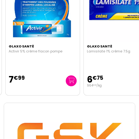
GLAXO SANTÉ
GLAXO SANTÉ
Activir 5% crème flacon pompe
Lamisilate 1% crème 7.5g
7
6
€
99
€
75
964
/kg
€
29