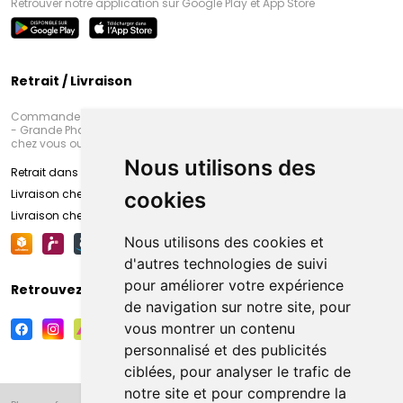
Retrouver notre application sur Google Play et App Store
Retrait / Livraison
Commandez en ligne et venez chercher votre commande à Amiens
- Grande Pharmacie d’Amiens (Fachon) ou recevez-là rapidement
chez vous ou en point retrait
Nous utilisons des
Retrait dans la pharmacie d’Amiens
Livraison chez vous
cookies
Livraison chez votre commerçant
Nous utilisons des cookies et
d'autres technologies de suivi
pour améliorer votre expérience
Retrouvez-nous sur vos réseaux sociaux
de navigation sur notre site, pour
vous montrer un contenu
personnalisé et des publicités
ciblées, pour analyser le trafic de
notre site et pour comprendre la