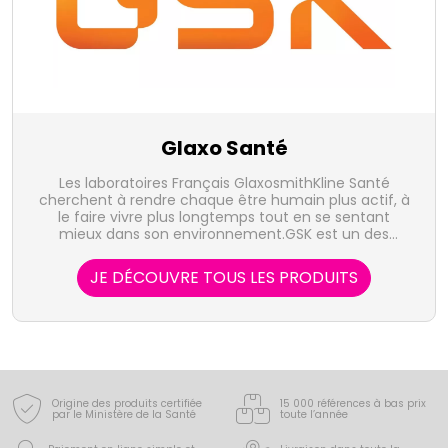
Glaxo Santé
Les laboratoires Français GlaxosmithKline Santé
cherchent à rendre chaque être humain plus actif, à
le faire vivre plus longtemps tout en se sentant
mieux dans son environnement.GSK est un des
acteurs majeurs de l'industrie pharmaceutique, avec
des médicaments innovants et des vaccins dans de
JE DÉCOUVRE TOUS LES PRODUITS
nombreux domaines thérapeutiques. Le laboratoire
occupe également une place prépondérante en
dermatologie, en hygiène bucco-dentaire et en
automédication.
Origine des produits certifiée
15 000 références à bas prix
par le Ministère de la Santé
toute l’année