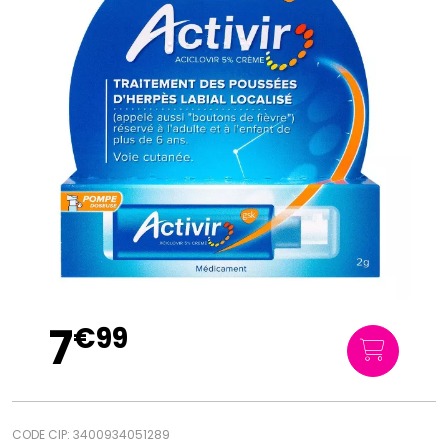
7
€
99
CODE CIP: 3400934051289