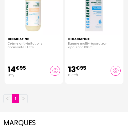
CICABIAFINE
CICABIAFINE
Crème anti-irritations
Baume multi-réparateur
apaisante 1 Litre
apaisant 100ml
14
13
€
95
€
95
14
/
l.
139
/
l.
€
95
€
50
1
MARQUES