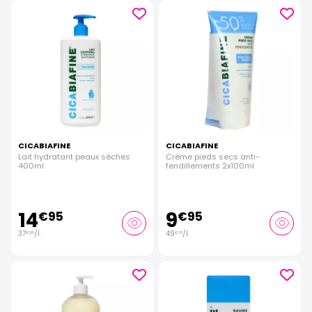
CICABIAFINE
CICABIAFINE
Lait hydratant peaux sèches
Crème pieds secs anti-
400ml
fendillements 2x100ml
14
9
€
95
€
95
37
/
l.
49
/
l.
€
38
€
75