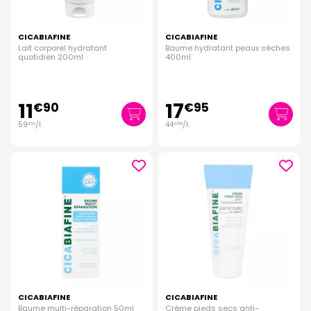
CICABIAFINE
CICABIAFINE
Lait corporel hydratant
Baume hydratant peaux sèches
quotidien 200ml
400ml
11
17
€
90
€
95
59
/
l.
44
/
l.
€
50
€
88
CICABIAFINE
CICABIAFINE
Baume multi-réparation 50ml
Crème pieds secs anti-