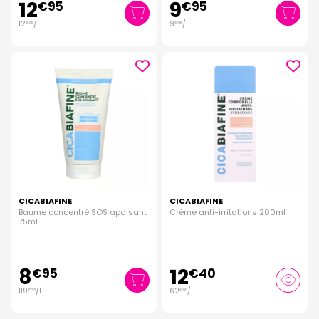
12
9
€
95
€
95
12
/
l.
9
/
l.
€
95
€
95
CICABIAFINE
CICABIAFINE
Baume concentré SOS apaisant
Crème anti-irritations 200ml
75ml
8
12
€
95
€
40
119
/
l.
62
/
l.
€
33
€
00