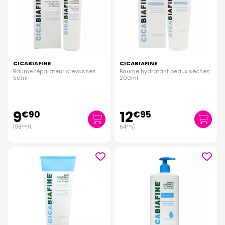
CICABIAFINE
CICABIAFINE
Baume réparateur crevasses
Baume hydratant peaux sèches
50ml
200ml
9
12
€
90
€
95
198
/
l.
64
/
l.
€
00
€
75