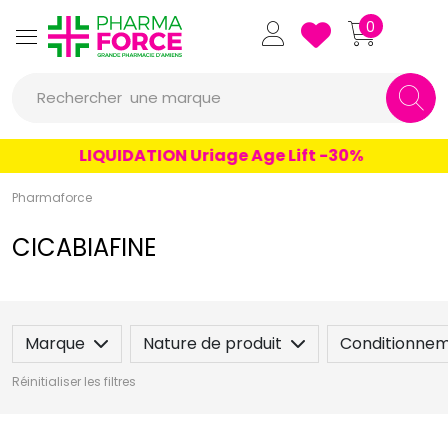
Pharmaforce Grande Pharmacie 
0
une marque
Rechercher
un conseil
LIQUIDATION Uriage Age Lift -30%
un produit
Pharmaforce
une marque
CICABIAFINE
Marque
Nature de produit
Conditionne
Réinitialiser les filtres