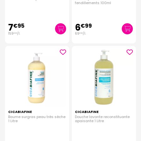
fendillements 100ml
7
6
€
95
€
99
159
/
l.
69
/
l.
€
00
€
90
CICABIAFINE
CICABIAFINE
Baume surgras peau très sèche
Douche lavante reconstituante
1 Litre
apaisante 1 Litre