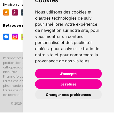
cookies
Livraison chez votre commerçant
Nous utilisons des cookies et
d'autres technologies de suivi
pour améliorer votre expérience
Retrouvez-nous sur vos réseaux sociaux
de navigation sur notre site, pour
vous montrer un contenu
personnalisé et des publicités
ciblées, pour analyser le trafic de
notre site et pour comprendre la
Pharmaforce.fr et la Grande Pharmacie d’Amiens vous souhaitent de
provenance de nos visiteurs.
profiter de notre accueil, de nos conseils pharmaceutiques,
orthopédiques, homéopathiques, parapharmaceutiques, beauté et
bien-être.
J'accepte
Pharmaforce.fr est le site internet de la Grande Pharmacie d’Amiens.
Faites vos achats en ligne grâce à un choix de 20000 références en
Je refuse
pharmacie, parapharmacie, diététique et animaux (vétérinaire).
Faites vos courses de pharmacie et parapharmacie en ligne et venez
Changer mes préférences
les retirer au drive ou vous les faire livrer à domicile.
© 2026 Grande Pharmacie d’Amiens
Tous droits réservés
Apotekisto