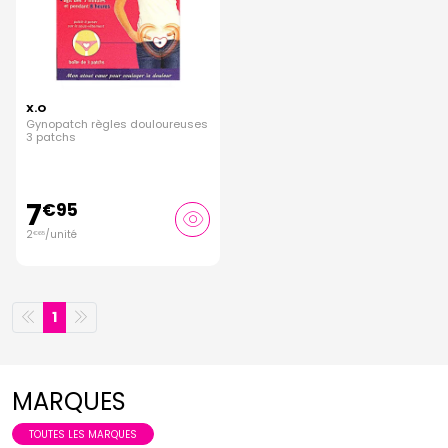
X.O
Gynopatch règles douloureuses
3 patchs
7
€
95
2
/unité
€
65
1
MARQUES
TOUTES LES MARQUES