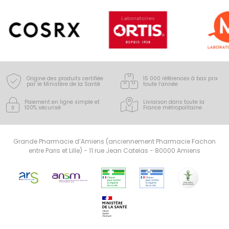
Origine des produits certifiée
15 000 références à bas prix
par le Ministère de la Santé
toute l’année
Paiement en ligne simple
et
Livraison dans toute la
100% sécurisé
France
métropolitaine
Grande Pharmacie d’Amiens (anciennement Pharmacie Fachon
entre Paris et Lille) - 11 rue Jean Catelas - 80000 Amiens