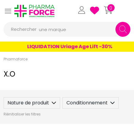
un conseil
Pharmaforce Grande Pharmacie 
0
un produit
Rechercher
une marque
LIQUIDATION Uriage Age Lift -30%
Pharmaforce
X.O
Nature de produit
Conditionnement
Réinitialiser les filtres