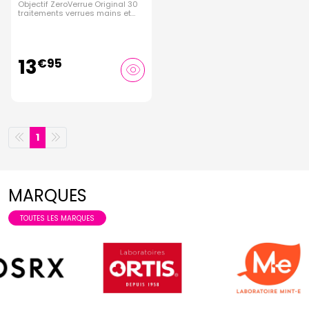
Objectif ZeroVerrue Original 30
traitements verrues mains et
pieds 5ml
13
€
95
1
MARQUES
TOUTES LES MARQUES