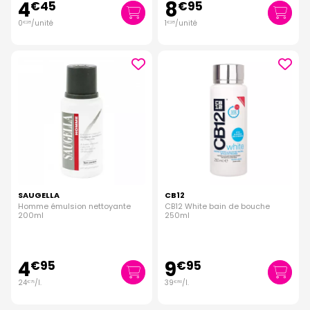
4
8
€
45
€
95
0
/unité
1
/unité
€
28
€
28
SAUGELLA
CB12
Homme émulsion nettoyante
CB12 White bain de bouche
200ml
250ml
4
9
€
95
€
95
24
/
l.
39
/
l.
€
75
€
80