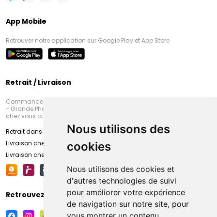
App Mobile
Retrouver notre application sur Google Play et App Store
Retrait / Livraison
Commandez en ligne et venez chercher votre commande à Amiens
- Grande Pharmacie d’Amiens (Fachon) ou recevez-là rapidement
chez vous ou en point retrait
Nous utilisons des
Retrait dans la pharmacie d’Amiens
Livraison chez vous
cookies
Livraison chez votre commerçant
Nous utilisons des cookies et
d'autres technologies de suivi
pour améliorer votre expérience
Retrouvez-nous sur vos réseaux sociaux
de navigation sur notre site, pour
vous montrer un contenu