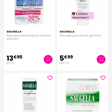
3 vendus
récemment !
SAUGELLA
SAUGELLA
Dermoliquide émulsion lavante
Antiseptique naturel gel 30ml
2x500ml
13
5
€
95
€
99
13
/
l.
199
/
l.
€
95
€
67