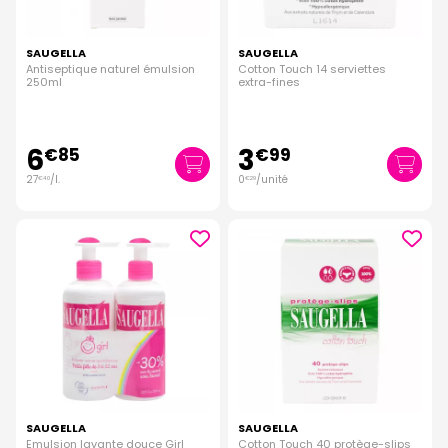
SAUGELLA
SAUGELLA
Antiseptique naturel émulsion
Cotton Touch 14 serviettes
250ml
extra-fines
6
3
€
85
€
99
27
/
l.
0
/unité
€
40
€
29
SAUGELLA
SAUGELLA
Emulsion lavante douce Girl
Cotton Touch 40 protège-slips