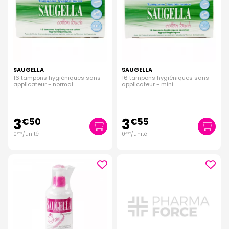
SAUGELLA
SAUGELLA
16 tampons hygiéniques sans
16 tampons hygiéniques sans
applicateur - normal
applicateur - mini
3
3
€
50
€
55
0
/unité
0
/unité
€
22
€
22