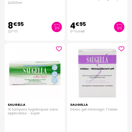
2x200ml
8
4
€
95
€
95
22
/
l.
0
/unité
€
38
€
12
SAUGELLA
SAUGELLA
16 tampons hygiéniques sans
Intilac gel intravagin 7 tubes
applicateur - super