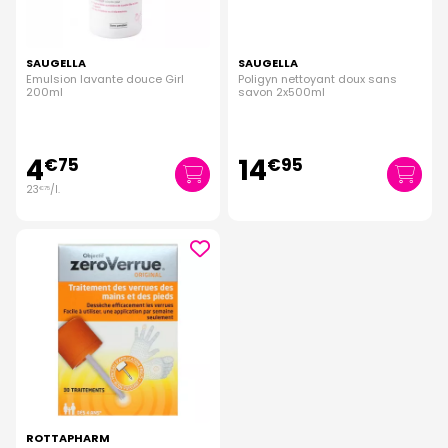
SAUGELLA
SAUGELLA
Emulsion lavante douce Girl
Poligyn nettoyant doux sans
200ml
savon 2x500ml
4
14
€
75
€
95
23
/
l.
€
75
ROTTAPHARM