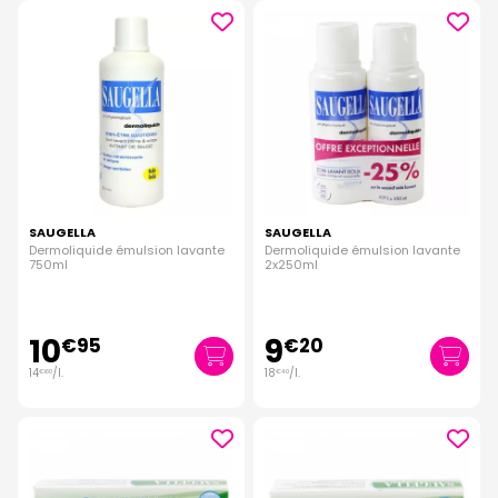
SAUGELLA
SAUGELLA
Dermoliquide émulsion lavante
Dermoliquide émulsion lavante
750ml
2x250ml
10
9
€
95
€
20
14
/
l.
18
/
l.
€
60
€
40