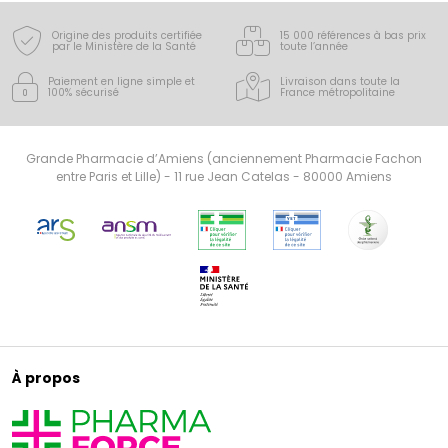
Origine des produits certifiée
15 000 références à bas prix
par le Ministère de la Santé
toute l’année
Paiement en ligne simple
et
Livraison dans toute la
100% sécurisé
France
métropolitaine
Grande Pharmacie d’Amiens (anciennement Pharmacie Fachon
entre Paris et Lille) - 11 rue Jean Catelas - 80000 Amiens
À propos