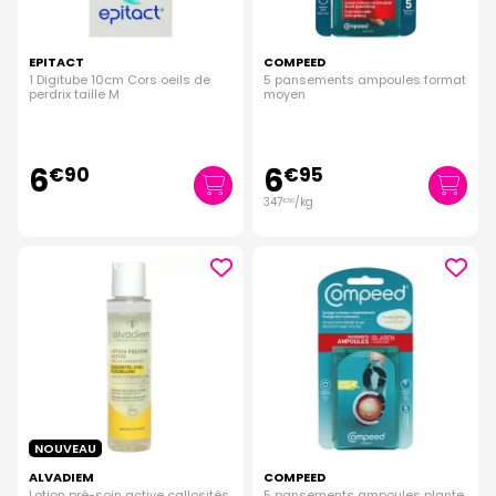
EPITACT
COMPEED
1 Digitube 10cm Cors oeils de
5 pansements ampoules format
perdrix taille M
moyen
6
6
€
90
€
95
347
/kg
€
50
NOUVEAU
ALVADIEM
COMPEED
Lotion pré-soin active callosités
5 pansements ampoules plante