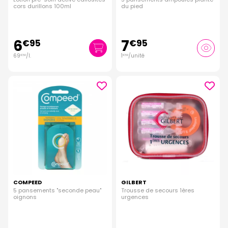
cors durillons 100ml
du pied
6
7
€
95
€
95
69
/
l.
1
/unité
€
50
€
59
COMPEED
GILBERT
5 pansements "seconde peau"
Trousse de secours 1ères
oignons
urgences