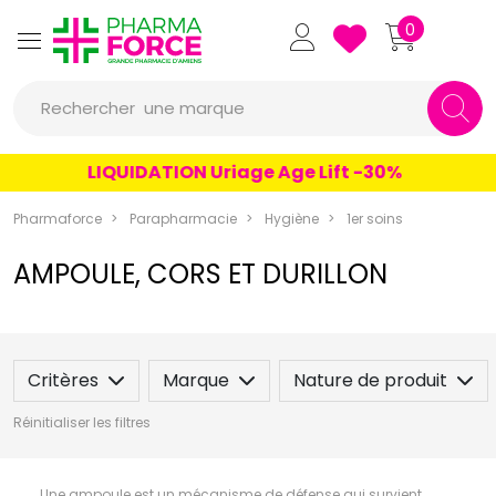
Pharmaforce Grande Pharmacie 
0
une marque
Rechercher
un conseil
LIQUIDATION Uriage Age Lift -30%
un produit
Pharmaforce
Parapharmacie
Hygiène
1er soins
une marque
AMPOULE, CORS ET DURILLON
Critères
Marque
Nature de produit
Réinitialiser les filtres
Une ampoule est un mécanisme de défense qui survient