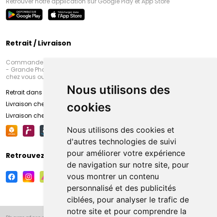
Retrouver notre application sur Google Play et App Store
Retrait / Livraison
Commandez en ligne et venez chercher votre commande à Amiens
- Grande Pharmacie d’Amiens (Fachon) ou recevez-là rapidement
chez vous ou en point retrait
Nous utilisons des
Retrait dans la pharmacie d’Amiens
Livraison chez vous
cookies
Livraison chez votre commerçant
Nous utilisons des cookies et
d'autres technologies de suivi
pour améliorer votre expérience
Retrouvez-nous sur vos réseaux sociaux
de navigation sur notre site, pour
vous montrer un contenu
personnalisé et des publicités
ciblées, pour analyser le trafic de
notre site et pour comprendre la