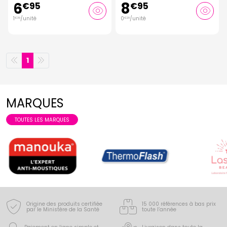
6
8
€
95
€
95
1
/unité
0
/unité
€
39
€
29
1
MARQUES
TOUTES LES MARQUES
Origine des produits certifiée
15 000 références à bas prix
par le Ministère de la Santé
toute l’année