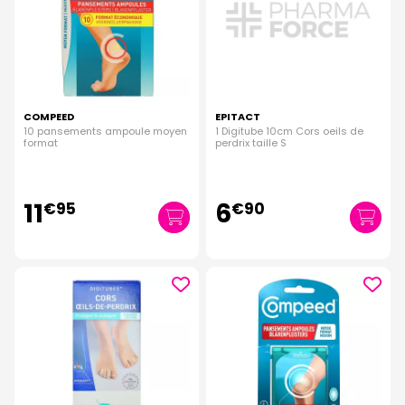
COMPEED
EPITACT
10 pansements ampoule moyen
1 Digitube 10cm Cors oeils de
format
perdrix taille S
11
6
€
95
€
90