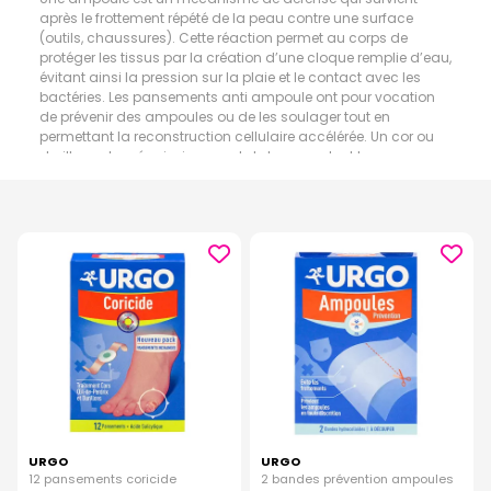
après le frottement répété de la peau contre une surface
(outils, chaussures). Cette réaction permet au corps de
protéger les tissus par la création d’une cloque remplie d’eau,
évitant ainsi la pression sur la plaie et le contact avec les
bactéries. Les pansements anti ampoule ont pour vocation
de prévenir des ampoules ou de les soulager tout en
permettant la reconstruction cellulaire accélérée. Un cor ou
durillon est un épaississement de la peau dont la cause
première est une pression répétée sur une même zone.
Contrairement aux idées reçues, les pieds ne sont pas les
seuls concernés, les mains le sont également. Cette barrière
permet à votre peau de se protéger contre les pressions
répétées. Vous pouvez, comme les ampoules, les traiter par
anticipation ou post création.
URGO
URGO
12 pansements coricide
2 bandes prévention ampoules