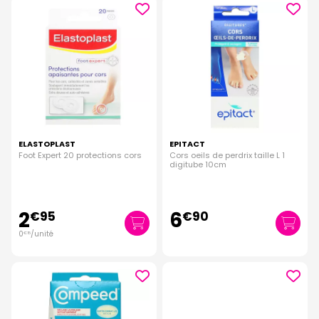
ELASTOPLAST
EPITACT
Foot Expert 20 protections cors
Cors oeils de perdrix taille L 1
digitube 10cm
2
6
€
95
€
90
0
/unité
€
15