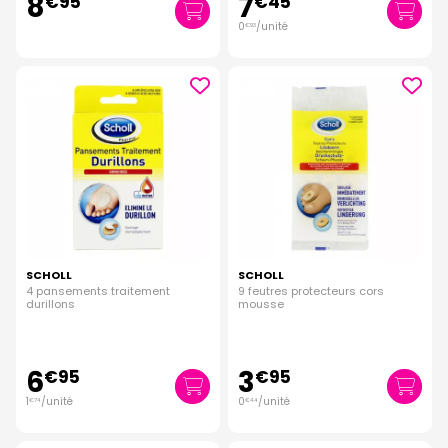
8
7
€
95
€
45
0
/unité
€
93
SCHOLL
SCHOLL
4 pansements traitement
9 feutres protecteurs cors
durillons
mousse
6
3
€
95
€
95
1
/unité
0
/unité
€
74
€
44