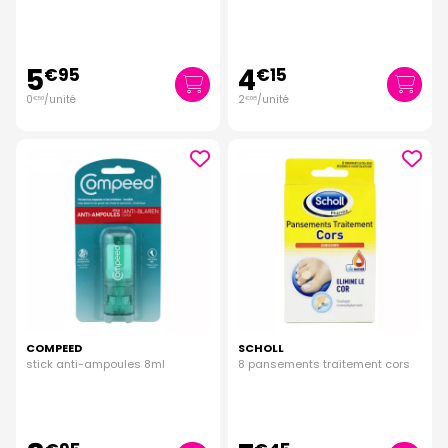
5
4
€
95
€
15
0
/unité
2
/unité
€
50
€
08
COMPEED
SCHOLL
stick anti-ampoules 8ml
8 pansements traitement cors