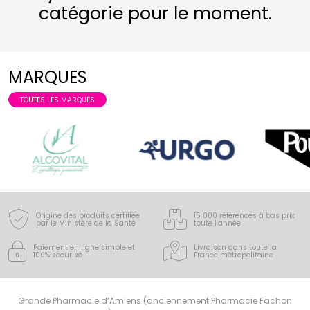
catégorie pour le moment.
MARQUES
TOUTES LES MARQUES
Origine des produits certifiée
15 000 références à bas prix
par le Ministère de la Santé
toute l’année
Paiement en ligne simple
et
Livraison dans toute la
100% sécurisé
France
métropolitaine
Grande Pharmacie d’Amiens (anciennement Pharmacie Fachon