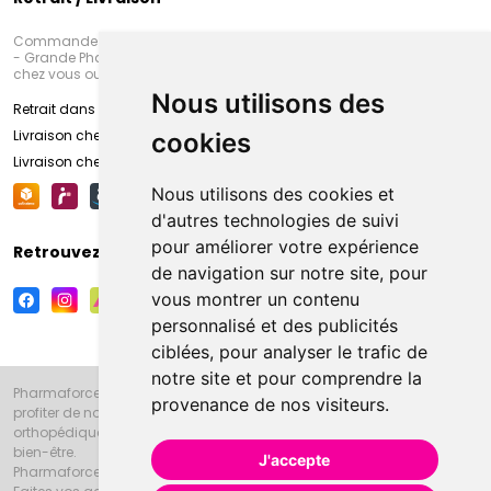
Commandez en ligne et venez chercher votre commande à Amiens
- Grande Pharmacie d’Amiens (Fachon) ou recevez-là rapidement
chez vous ou en point retrait
Nous utilisons des
Retrait dans la pharmacie d’Amiens
Livraison chez vous
cookies
Livraison chez votre commerçant
Nous utilisons des cookies et
d'autres technologies de suivi
pour améliorer votre expérience
Retrouvez-nous sur vos réseaux sociaux
de navigation sur notre site, pour
vous montrer un contenu
personnalisé et des publicités
ciblées, pour analyser le trafic de
notre site et pour comprendre la
Pharmaforce.fr et la Grande Pharmacie d’Amiens vous souhaitent de
provenance de nos visiteurs.
profiter de notre accueil, de nos conseils pharmaceutiques,
orthopédiques, homéopathiques, parapharmaceutiques, beauté et
bien-être.
J'accepte
Pharmaforce.fr est le site internet de la Grande Pharmacie d’Amiens.