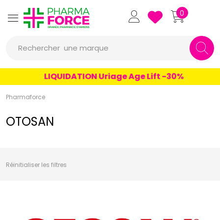
un conseil
Pharmaforce Grande Pharmacie 
0
un produit
Rechercher
une marque
LIQUIDATION Uriage Age Lift -30%
Pharmaforce
OTOSAN
Réinitialiser les filtres