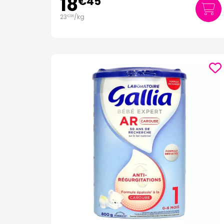
18
€
45
23
/kg
€
06