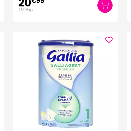
20
€
95
26
/kg
€
19