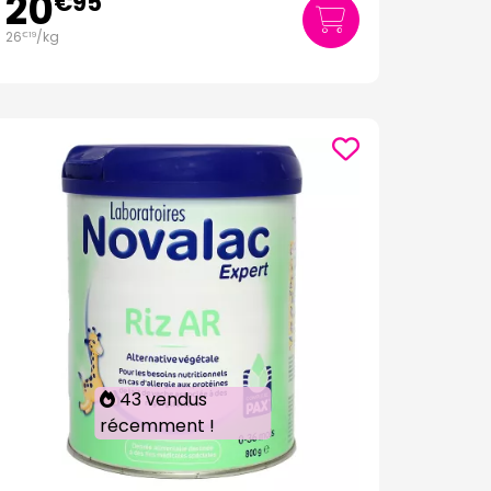
20
€
95
26
/kg
€
19
43 vendus
récemment !