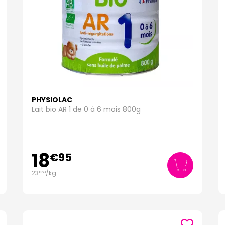
PHYSIOLAC
Lait bio AR 1 de 0 à 6 mois 800g
18
€
95
23
/kg
€
69