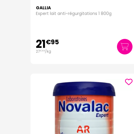
GALLIA
Expert lait anti-régurgitations 1 800g
21
€
95
27
/kg
€
44