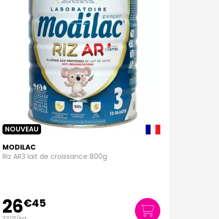
NOUVEAU
MODILAC
Riz AR3 lait de croissance 800g
26
€
45
33
/kg
€
06