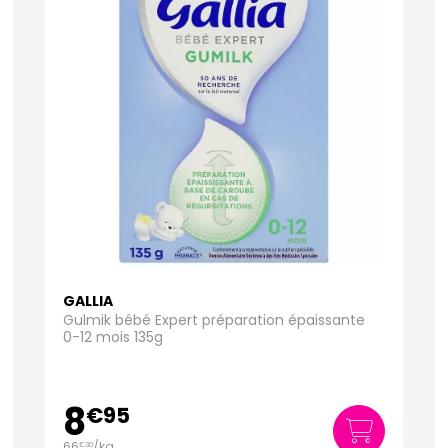
GALLIA
Gulmik bébé Expert préparation épaissante
0-12 mois 135g
8
€
95
66
/kg
€
30