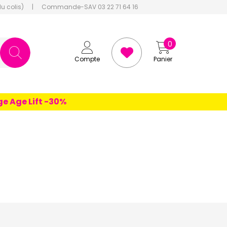
du colis)
|
Commande-SAV 03 22 71 64 16
0
Compte
Panier
Lift -30%