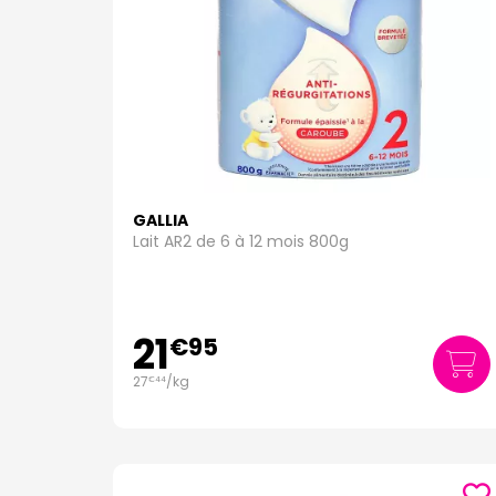
GALLIA
Lait AR2 de 6 à 12 mois 800g
21
€
95
27
/kg
€
44