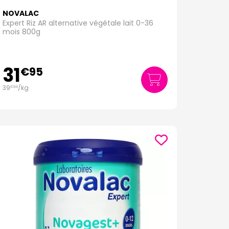
NOVALAC
Expert Riz AR alternative végétale lait 0-36
mois 800g
31
€
95
39
/kg
€
94