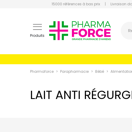
15000 références à bas prix
|
Livraison d
Pharmaf
R
Produits
Pharmaforce
Parapharmacie
Bébé
Alimentatio
LAIT ANTI RÉGURG