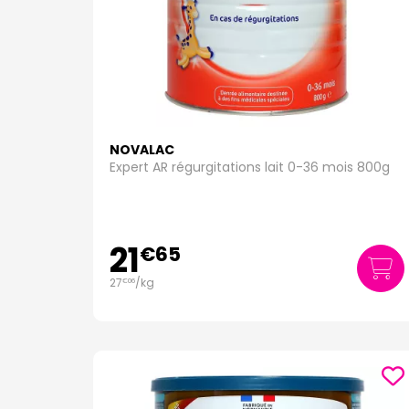
NOVALAC
Expert AR régurgitations lait 0-36 mois 800g
21
€
65
27
/kg
€
06