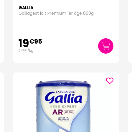
GALLIA
Galliagest lait Premium 1er âge 800g
19
€
95
24
/kg
€
94