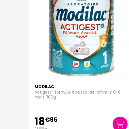
MODILAC
Actigest 1 formule épaisse lait infantile 0-6
mois 800g
18
€
95
23
/kg
€
69