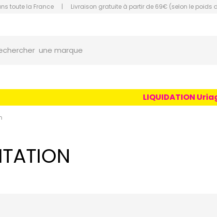
ans toute la France
|
Livraison gratuite à partir de 69€ (selon le poids 
une marque
orce Grande Pharmacie Amiens Fachon
echercher
un conseil
un produit
une marque
LIQUIDATION Uriage Age 
n
ITATION