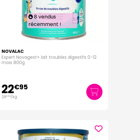
8 vendus
récemment !
NOVALAC
Expert Novagest+ lait troubles digestifs 0-12
mois 800g
22
€
95
28
/kg
€
69