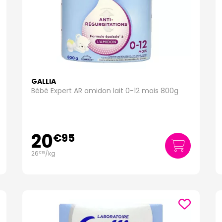
GALLIA
Bébé Expert AR amidon lait 0-12 mois 800g
20
€
95
26
/kg
€
19