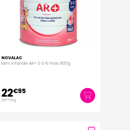
NOVALAC
laint infantile AR+ 0 à 6 mois 800g
22
€
95
28
/kg
€
69