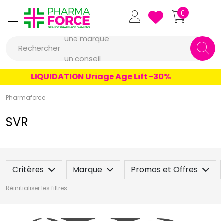
Pharmaforce Grande Pharmacie 
0
une marque
Rechercher
un conseil
un produit
LIQUIDATION Uriage Age Lift -30%
une marque
Pharmaforce
SVR
Critères
Marque
Promos et Offres
Réinitialiser les filtres