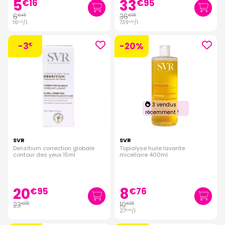
5
33
€
16
€
95
6
36
€
45
€
95
16
/
l.
739
/
l.
€
13
€
00
-3
-20%
€
3 vendus
récemment !
SVR
SVR
Densitium correction globale
Topialyse huile lavante
contour des yeux 15ml
micellaire 400ml
20
8
€
95
€
76
23
10
€
95
€
95
27
/
l.
€
38