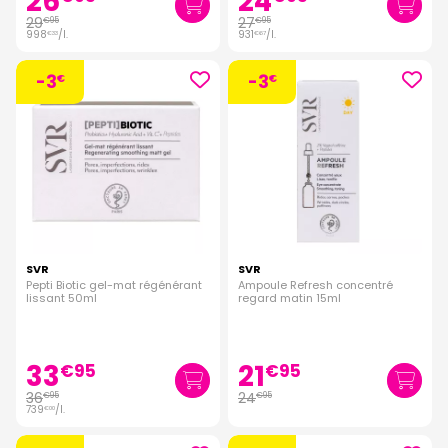
26
24
29
27
€
95
€
95
998
/
l.
931
/
l.
€
33
€
67
-3
-3
€
€
SVR
SVR
Pepti Biotic gel-mat régénérant
Ampoule Refresh concentré
lissant 50ml
regard matin 15ml
33
21
€
95
€
95
36
24
€
95
€
95
739
/
l.
€
00