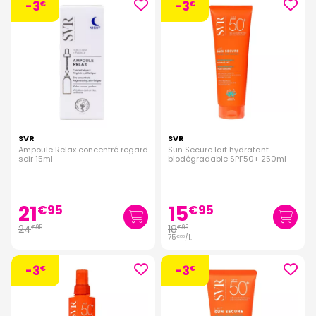
-3
-3
€
€
SVR
SVR
Ampoule Relax concentré regard
Sun Secure lait hydratant
soir 15ml
biodégradable SPF50+ 250ml
21
15
€
95
€
95
24
18
€
95
€
95
75
/
l.
€
80
-3
-3
€
€