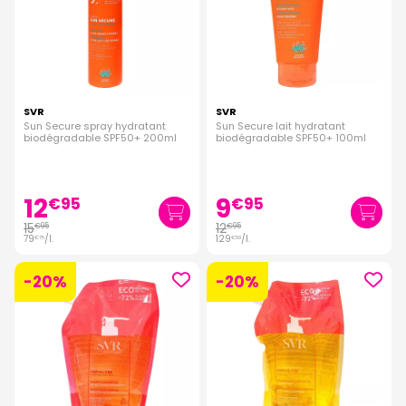
SVR
SVR
Sun Secure spray hydratant
Sun Secure lait hydratant
biodégradable SPF50+ 200ml
biodégradable SPF50+ 100ml
12
9
€
95
€
95
15
12
€
95
€
95
79
/
l.
129
/
l.
€
75
€
50
-20%
-20%