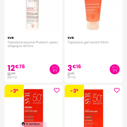
SVR
SVR
Topialyse baume Protect+ peau
Topialyse gel lavant 55ml
atopique 400ml
12
3
€
76
€
16
15
3
€
95
€
95
39
/
l.
71
/
l.
€
88
€
82
-3
-3
€
€
9 vendus