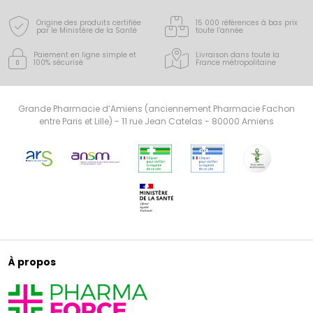
Origine des produits certifiée
15 000 références à bas prix
par le Ministère de la Santé
toute l’année
Paiement en ligne simple
et
Livraison dans toute la
100% sécurisé
France
métropolitaine
Grande Pharmacie d’Amiens (anciennement Pharmacie Fachon
entre Paris et Lille) - 11 rue Jean Catelas - 80000 Amiens
À propos