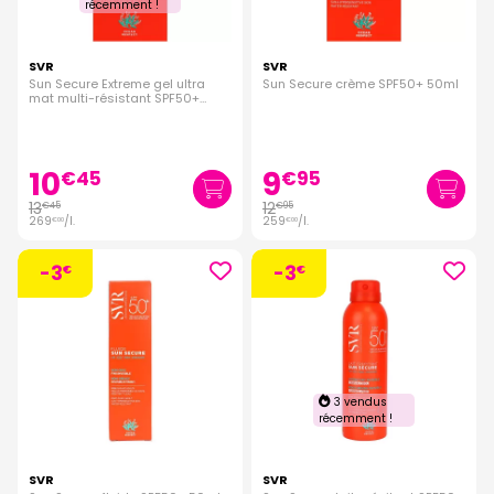
récemment !
SVR
SVR
Sun Secure Extreme gel ultra
Sun Secure crème SPF50+ 50ml
mat multi-résistant SPF50+
50ml
10
9
€
45
€
95
13
12
€
45
€
95
269
/
l.
259
/
l.
€
00
€
00
-3
-3
€
€
3 vendus
récemment !
SVR
SVR