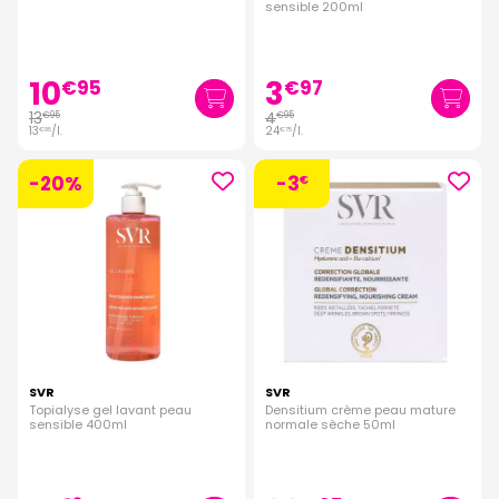
sensible 200ml
10
3
€
95
€
97
13
4
€
95
€
95
13
/
l.
24
/
l.
€
95
€
75
-20%
-3
€
SVR
SVR
Topialyse gel lavant peau
Densitium crème peau mature
sensible 400ml
normale sèche 50ml