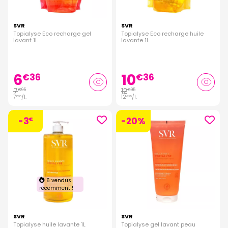
SVR
SVR
Topialyse Eco recharge gel
Topialyse Eco recharge huile
lavant 1L
lavante 1L
6
10
€
36
€
36
7
12
€
95
€
95
7
/
l.
12
/
l.
€
95
€
95
-3
-20%
€
6 vendus
récemment !
SVR
SVR
Topialyse huile lavante 1L
Topialyse gel lavant peau