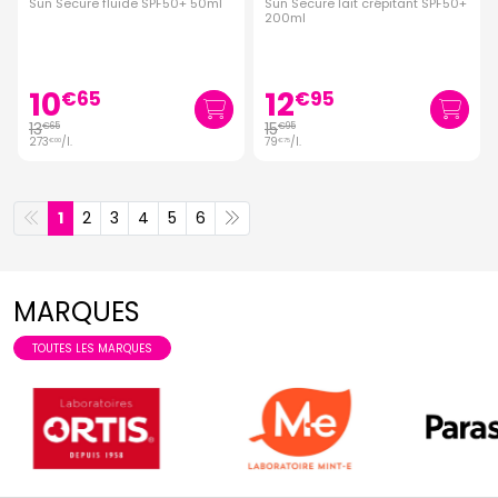
Sun Secure fluide SPF50+ 50ml
Sun Secure lait crépitant SPF50+
200ml
10
12
€
65
€
95
13
15
€
65
€
95
273
/
l.
79
/
l.
€
00
€
75
1
2
3
4
5
6
MARQUES
TOUTES LES MARQUES