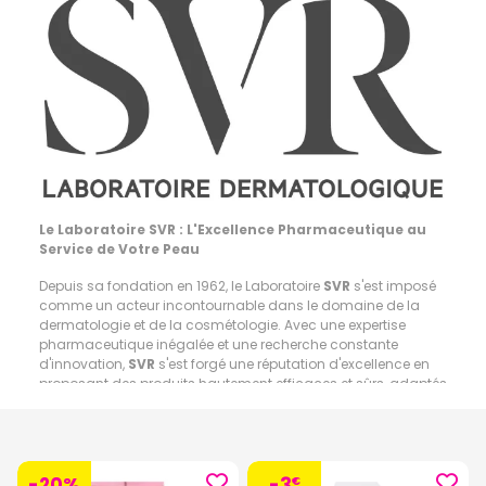
Le Laboratoire SVR : L'Excellence Pharmaceutique au
Service de Votre Peau
Depuis sa fondation en 1962, le Laboratoire
SVR
s'est imposé
comme un acteur incontournable dans le domaine de la
dermatologie et de la cosmétologie. Avec une expertise
pharmaceutique inégalée et une recherche constante
d'innovation,
SVR
s'est forgé une réputation d'excellence en
proposant des produits hautement efficaces et sûrs, adaptés
à tous les types de peau, même les plus sensibles.
Découvrez la gamme SVR dès maintenant en cliquant
ici !
-20%
-3
€