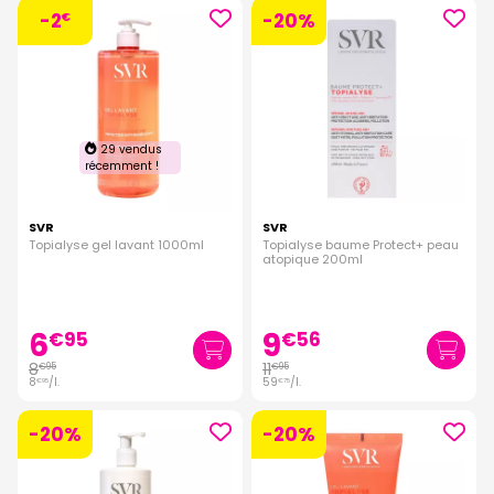
-2
-20%
€
29 vendus
récemment !
SVR
SVR
Topialyse gel lavant 1000ml
Topialyse baume Protect+ peau
atopique 200ml
6
9
€
95
€
56
8
11
€
95
€
95
8
/
l.
59
/
l.
€
95
€
75
-20%
-20%