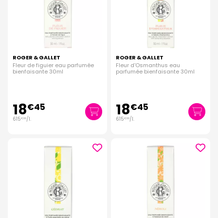
ROGER & GALLET
ROGER & GALLET
Fleur de figuier eau parfumée
Fleur d'Osmanthus eau
bienfaisante 30ml
parfumée bienfaisante 30ml
18
18
€
45
€
45
615
/
l.
615
/
l.
€
00
€
00