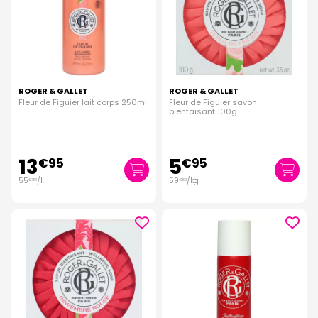
ROGER & GALLET
ROGER & GALLET
Fleur de Figuier lait corps 250ml
Fleur de Figuier savon
bienfaisant 100g
13
5
€
95
€
95
55
/
l.
59
/kg
€
80
€
50