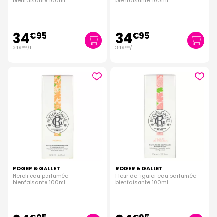
bienfaisante 100ml
bienfaisante 100ml
34
34
€
95
€
95
349
/
l.
349
/
l.
€
50
€
50
ROGER & GALLET
ROGER & GALLET
Neroli eau parfumée
Fleur de figuier eau parfumée
bienfaisante 100ml
bienfaisante 100ml