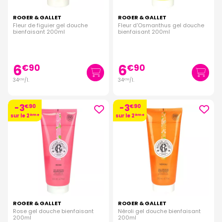
ROGER & GALLET
ROGER & GALLET
Fleur de figuier gel douche
Fleur d'Osmanthus gel douche
bienfaisant 200ml
bienfaisant 200ml
6
6
€
90
€
90
34
/
l.
34
/
l.
€
50
€
50
-3
-3
€
90
€
90
sur le 2
ème
sur le 2
ème
ROGER & GALLET
ROGER & GALLET
Rose gel douche bienfaisant
Néroli gel douche bienfaisant
200ml
200ml