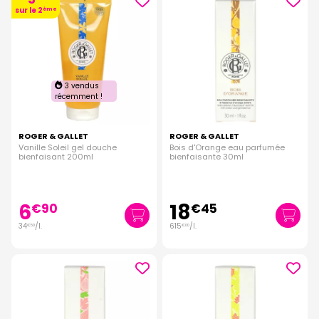
sur le 2
ème
3 vendus
récemment !
ROGER & GALLET
ROGER & GALLET
Vanille Soleil gel douche
Bois d'Orange eau parfumée
bienfaisant 200ml
bienfaisante 30ml
6
18
€
90
€
45
34
/
l.
615
/
l.
€
50
€
00