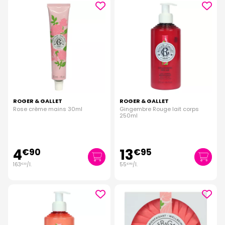
ROGER & GALLET
ROGER & GALLET
Rose crème mains 30ml
Gingembre Rouge lait corps
250ml
4
13
€
90
€
95
163
/
l.
55
/
l.
€
33
€
80