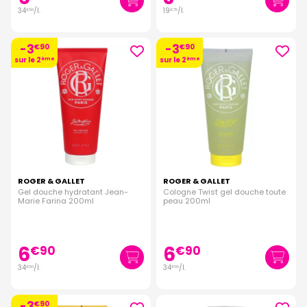
34
/
l.
19
/
l.
€
50
€
75
-3
-3
€
90
€
90
sur le 2
ème
sur le 2
ème
ROGER & GALLET
ROGER & GALLET
Gel douche hydratant Jean-
Cologne Twist gel douche toute
Marie Farina 200ml
peau 200ml
6
6
€
90
€
90
34
/
l.
34
/
l.
€
50
€
50
-3
€
90