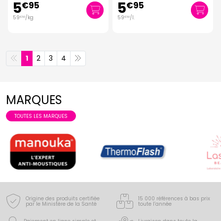
5
5
€
95
€
95
59
/kg
59
/
l.
€
50
€
50
1
2
3
4
MARQUES
TOUTES LES MARQUES
Origine des produits certifiée
15 000 références à bas prix
par le Ministère de la Santé
toute l’année