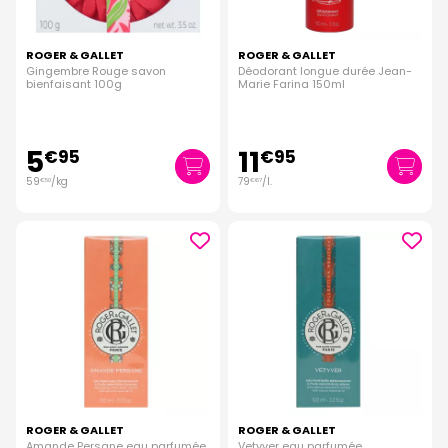
ROGER & GALLET
ROGER & GALLET
Gingembre Rouge savon
Déodorant longue durée Jean-
bienfaisant 100g
Marie Farina 150ml
5
11
€
95
€
95
59
/kg
79
/
l.
€
50
€
67
ROGER & GALLET
ROGER & GALLET
Amande Persane eau parfumée
Vetyver eau parfumée