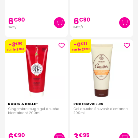
6
6
€
90
€
90
34
/
l.
34
/
l.
€
50
€
50
-3
-0
€
90
€
95
sur le 2
ème
sur le 2
ème
ROGER & GALLET
ROGE CAVAILLES
Gingembre rouge gel douche
Gel douche Souvenir d'enfance
bienfaisant 200ml
200ml
6
3
€
90
€
95