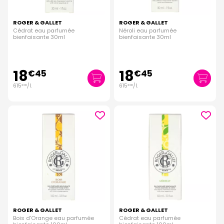
ROGER & GALLET
ROGER & GALLET
Cédrat eau parfumée
Néroli eau parfumée
bienfaisante 30ml
bienfaisante 30ml
18
18
€
45
€
45
615
/
l.
615
/
l.
€
00
€
00
ROGER & GALLET
ROGER & GALLET
Bois d'Orange eau parfumée
Cédrat eau parfumée