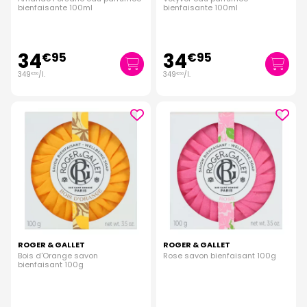
bienfaisante 100ml
bienfaisante 100ml
34
34
€
95
€
95
349
/
l.
349
/
l.
€
50
€
50
ROGER & GALLET
ROGER & GALLET
Bois d'Orange savon
Rose savon bienfaisant 100g
bienfaisant 100g