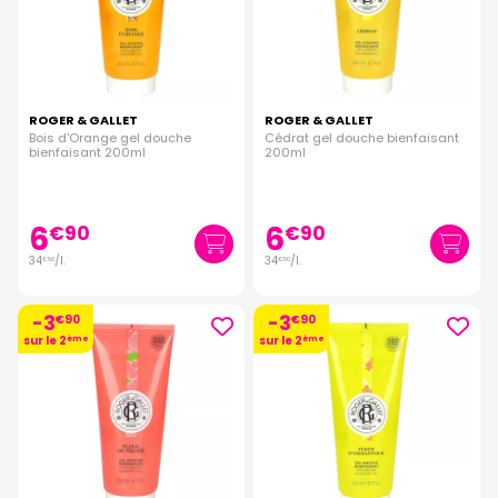
ROGER & GALLET
ROGER & GALLET
Bois d'Orange gel douche
Cédrat gel douche bienfaisant
bienfaisant 200ml
200ml
6
6
€
90
€
90
34
/
l.
34
/
l.
€
50
€
50
-3
-3
€
90
€
90
sur le 2
ème
sur le 2
ème