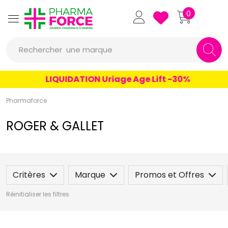
Pharmaforce Grande Pharmacie 
0
une marque
Rechercher
un conseil
LIQUIDATION Uriage Age Lift -30%
un produit
Pharmaforce
une marque
ROGER & GALLET
Critères
Marque
Promos et Offres
Réinitialiser les filtres