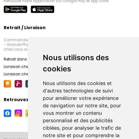
Retrouver notre application sur Google Play et App Store
Retrait / Livraison
Commandez en ligne et venez chercher votre commande à Amiens
- Grande Pharmacie d’Amiens (Fachon) ou recevez-là rapidement
chez vous ou en point retrait
Nous utilisons des
Retrait dans la pharmacie d’Amiens
Livraison chez vous
cookies
Livraison chez votre commerçant
Nous utilisons des cookies et
d'autres technologies de suivi
pour améliorer votre expérience
Retrouvez-nous sur vos réseaux sociaux
de navigation sur notre site, pour
vous montrer un contenu
personnalisé et des publicités
ciblées, pour analyser le trafic de
notre site et pour comprendre la