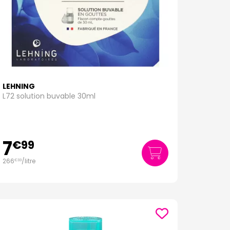
LEHNING
L72 solution buvable 30ml
7
€
99
266
/
litre
€
33