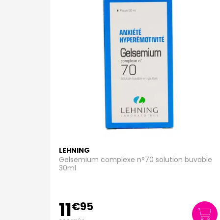
LEHNING
Gelsemium complexe n°70 solution buvable
30ml
11
€
95