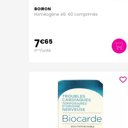
BOIRON
Homéogène 46 60 comprimés
7
€
65
0
/unité
€
13