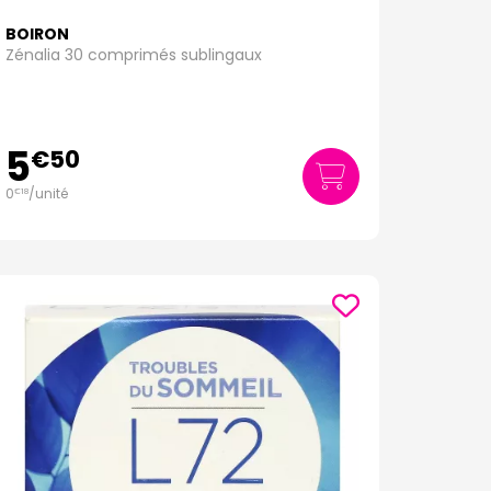
BOIRON
Zénalia 30 comprimés sublingaux
5
€
50
0
/unité
€
18