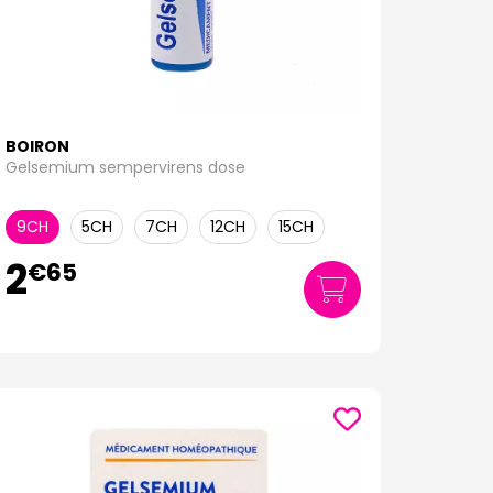
BOIRON
Gelsemium sempervirens dose
9CH
5CH
7CH
12CH
15CH
2
€
65