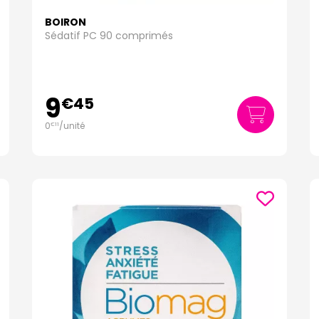
BOIRON
Sédatif PC 90 comprimés
9
€
45
0
/unité
€
11