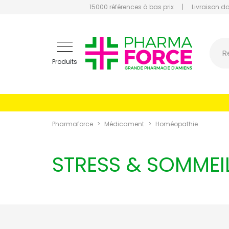
15000 références à bas prix
|
Livraison d
Pharmaf
R
Produits
Pharmaforce
Médicament
Homéopathie
STRESS & SOMMEI