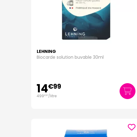
LEHNING
Biocarde solution buvable 30ml
14
€
99
499
/
litre
€
67