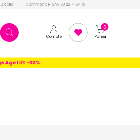
du colis)
|
Commande-SAV 03 22 71 64 16
0
Compte
Panier
 Lift -30%