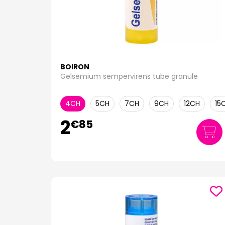
BOIRON
Gelsemium sempervirens tube granule
4CH
5CH
7CH
9CH
12CH
15
2
€
85