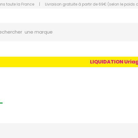
ans toute la France
|
Livraison gratuite à partir de 69€ (selon le poids 
une marque
orce Grande Pharmacie Amiens Fachon
echercher
un conseil
un produit
une marque
LIQUIDATION Uriage Age
L