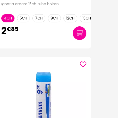
Ignatia amara 15ch tube boiron
4CH
5CH
7CH
9CH
12CH
15CH
30CH
2
€
85