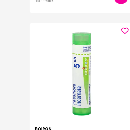
398
/
litre
€
33
BOIRON