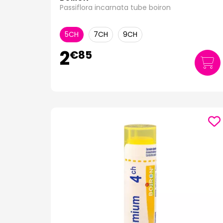
Passiflora incarnata tube boiron
5CH
7CH
9CH
2
€
85