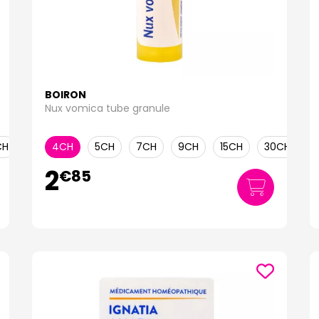
BOIRON
Nux vomica tube granule
CH
30
4CH
5CH
7CH
9CH
15CH
30CH
CH
2
€
85