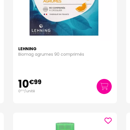
LEHNING
Biomag agrumes 90 comprimés
10
€
99
0
/unité
€
12