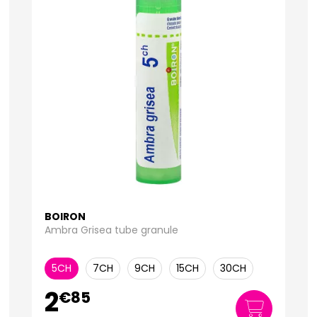
BOIRON
Ambra Grisea tube granule
5CH
7CH
9CH
15CH
30CH
2
€
85