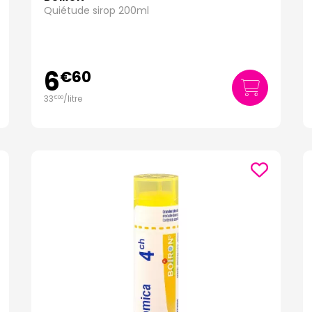
Quiétude sirop 200ml
6
€
60
33
/
litre
€
00