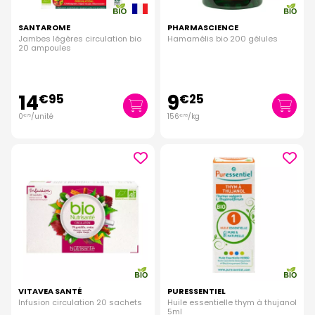
SANTAROME
PHARMASCIENCE
Jambes légères circulation bio
Hamamélis bio 200 gélules
20 ampoules
14
9
€
95
€
25
0
/unité
156
/kg
€
75
€
78
VITAVEA SANTÉ
PURESSENTIEL
Infusion circulation 20 sachets
Huile essentielle thym à thujanol
5ml