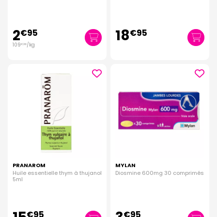
2
18
€
95
€
95
109
/kg
€
26
PRANAROM
MYLAN
Huile essentielle thym à thujanol
Diosmine 600mg 30 comprimés
5ml
€
95
€
95