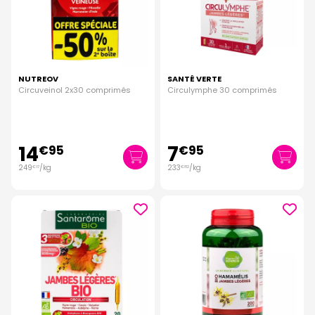
NUTREOV
SANTÉ VERTE
Circuveinol 2x30 comprimés
Circulymphe 30 comprimés
14
7
€
95
€
95
249
/kg
233
/kg
€
17
€
82