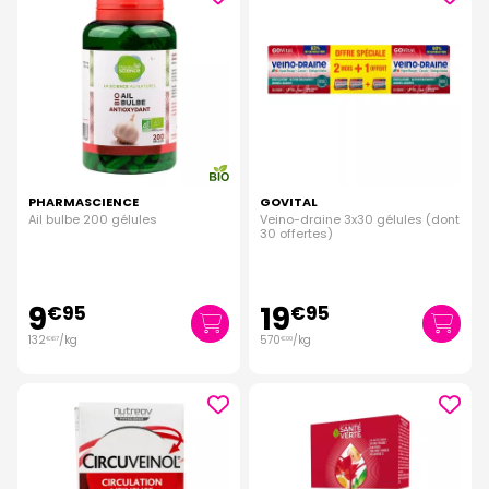
PHARMASCIENCE
GOVITAL
Ail bulbe 200 gélules
Veino-draine 3x30 gélules (dont
30 offertes)
9
19
€
95
€
95
132
/kg
570
/kg
€
67
€
00