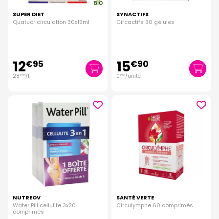
SUPER DIET
SYNACTIFS
Quatuor circulation 30x15ml
Circactifs 30 gélules
12
15
€
95
€
90
28
/
l.
0
/unité
€
78
€
53
NUTREOV
SANTÉ VERTE
Water Pill cellulite 3x20
Circulymphe 60 comprimés
comprimés