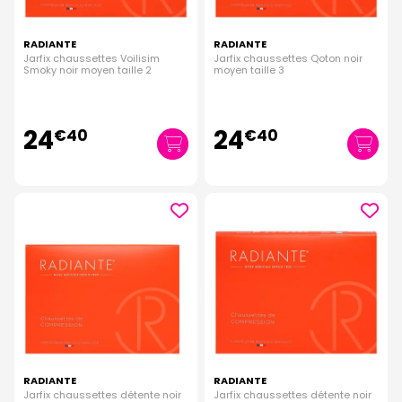
RADIANTE
RADIANTE
Jarfix chaussettes Voilisim
Jarfix chaussettes Qoton noir
Smoky noir moyen taille 2
moyen taille 3
24
24
€
40
€
40
RADIANTE
RADIANTE
Jarfix chaussettes détente noir
Jarfix chaussettes détente noir