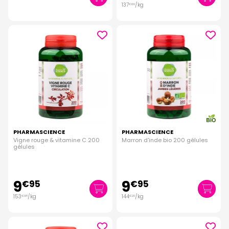
137
/kg
€
69
PHARMASCIENCE
PHARMASCIENCE
Vigne rouge & vitamine C 200
Marron d'inde bio 200 gélules
gélules
9
9
€
95
€
95
153
/kg
144
/kg
€
08
€
20