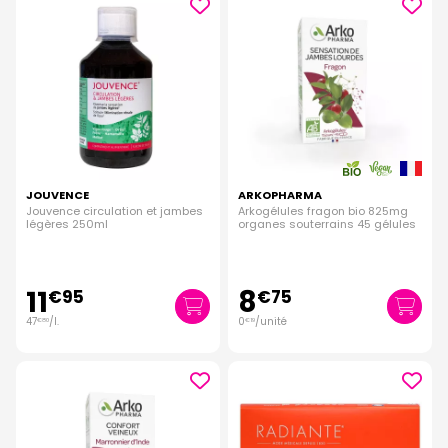
JOUVENCE
ARKOPHARMA
Jouvence circulation et jambes
Arkogélules fragon bio 825mg
légères 250ml
organes souterrains 45 gélules
11
8
€
95
€
75
47
/
l.
0
/unité
€
80
€
19