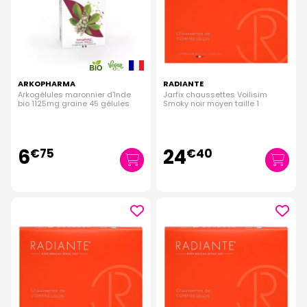
ARKOPHARMA
RADIANTE
Arkogélules maronnier d'Inde
Jarfix chaussettes Voilisim
bio 1125mg graine 45 gélules
Smoky noir moyen taille 1
6
24
€
75
€
40