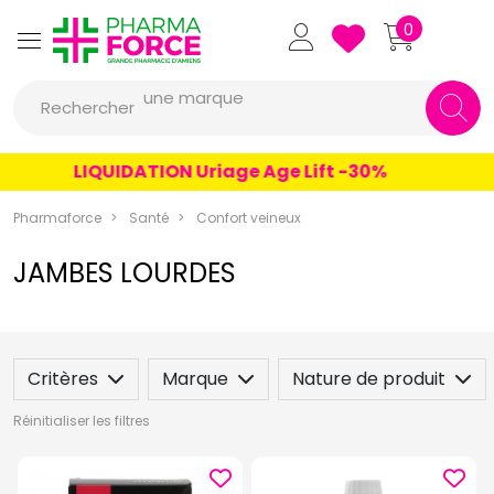
Pharmaforce Grande Pharmacie 
0
une marque
Rechercher
un conseil
un produit
LIQUIDATION Uriage Age Lift -30%
une marque
Pharmaforce
Santé
Confort veineux
JAMBES LOURDES
Critères
Marque
Nature de produit
Réinitialiser les filtres