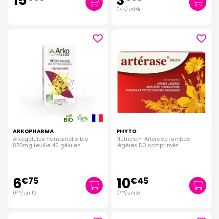
15
3
0
/unité
€
13
ARKOPHARMA
PHYTO
Arkogélules hamamélis bio
Nutriclem Artérase jambes
870mg feuille 45 gélules
légères 50 comprimés
6
10
€
75
€
45
0
/unité
0
/unité
€
15
€
21