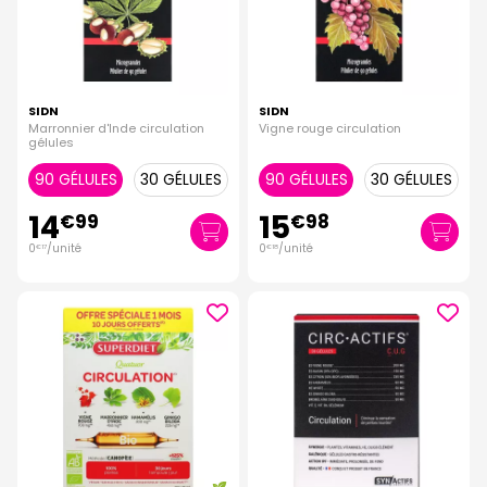
SIDN
SIDN
Marronnier d'Inde circulation
Vigne rouge circulation
gélules
90 GÉLULES
30 GÉLULES
90 GÉLULES
30 GÉLULES
14
15
€
99
€
98
0
/unité
0
/unité
€
17
€
18