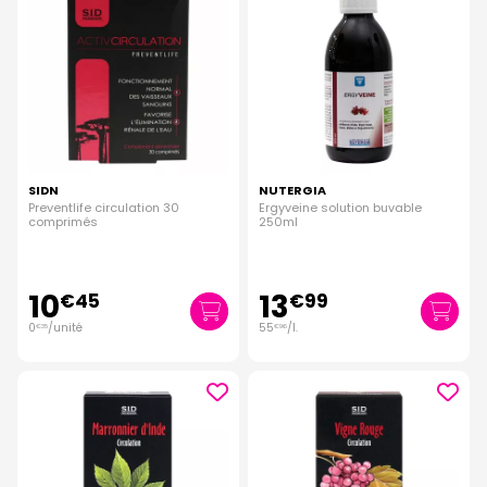
SIDN
NUTERGIA
Preventlife circulation 30
Ergyveine solution buvable
comprimés
250ml
10
13
€
45
€
99
0
/unité
55
/
l.
€
35
€
96