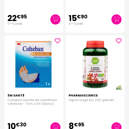
22
15
€
95
€
90
0
/unité
0
/unité
€
38
€
27
3M SANTÉ
PHARMASCIENCE
Coheban bande de contention
Vigne rouge bio 200 gélules
cohésive - 7cm x 3m (blanc)
10
8
€
30
€
95