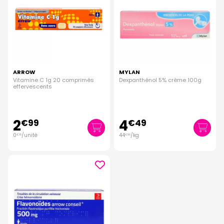
ARROW
MYLAN
Vitamine C 1g 20 comprimés
Dexpanthénol 5% crème 100g
effervescents
2
4
€
99
€
49
0
/unité
44
/kg
€
15
€
90