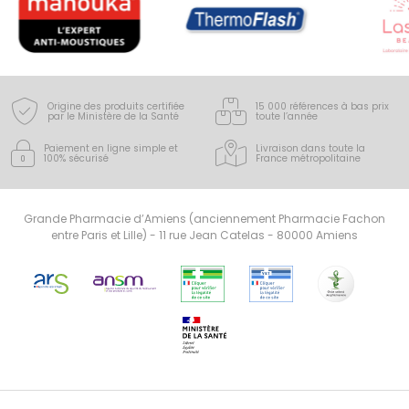
Origine des produits certifiée
15 000 références à bas prix
par le Ministère de la Santé
toute l’année
Paiement en ligne simple
et
Livraison dans toute la
100% sécurisé
France
métropolitaine
Grande Pharmacie d’Amiens (anciennement Pharmacie Fachon
entre Paris et Lille) - 11 rue Jean Catelas - 80000 Amiens