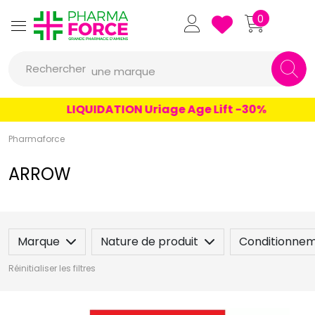
un conseil
Pharmaforce Grande Pharmacie 
0
un produit
Rechercher
une marque
LIQUIDATION Uriage Age Lift -30%
Pharmaforce
ARROW
Marque
Nature de produit
Conditionne
Réinitialiser les filtres