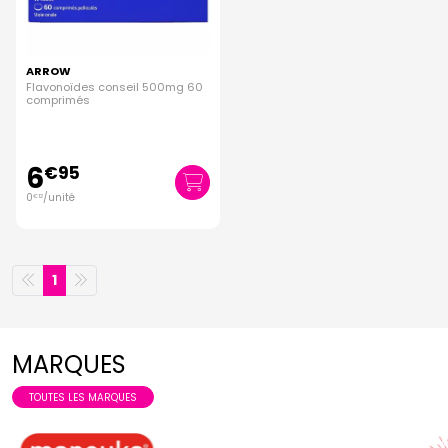
ARROW
Flavonoïdes conseil 500mg 60
comprimés
6
€
95
0
/unité
€
12
1
MARQUES
TOUTES LES MARQUES