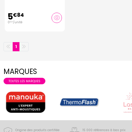
5
€
84
0
/unité
€
37
1
MARQUES
TOUTES LES MARQUES
Origine des produits certifiée
15 000 références à bas prix