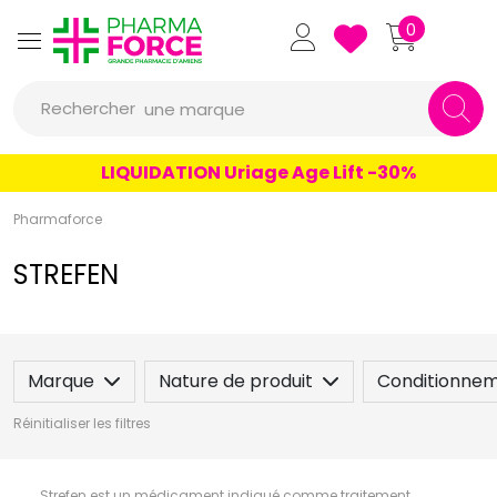
un conseil
Pharmaforce Grande Pharmacie 
0
un produit
Rechercher
une marque
LIQUIDATION Uriage Age Lift -30%
Pharmaforce
STREFEN
Marque
Nature de produit
Conditionne
Réinitialiser les filtres
Strefen est un médicament indiqué comme traitement