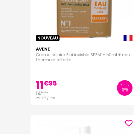
NOUVEAU
AVENE
Creme solaire Fini invisble SPF50+ 50ml + eau
thermale offerte
11
€
95
14
€
95
299
/
litre
€
00