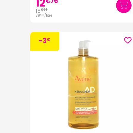
12
€
76
15
€
95
39
/
litre
€
88
-3
€