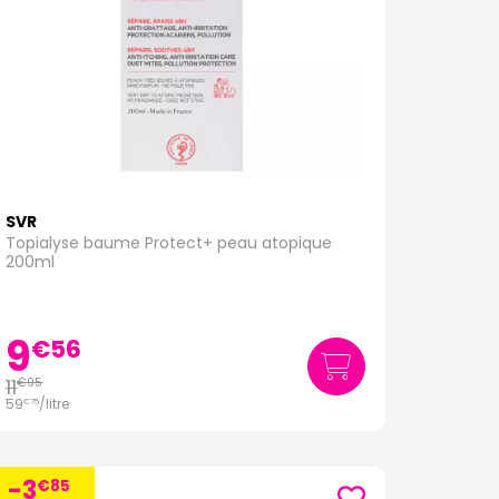
SVR
Topialyse baume Protect+ peau atopique
200ml
9
€
56
11
€
95
59
/
litre
€
75
-3
€
85