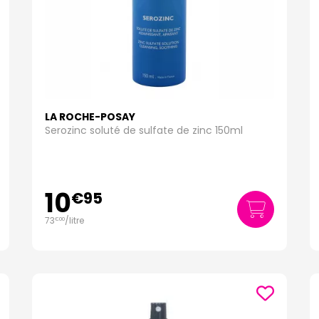
LA ROCHE-POSAY
Serozinc soluté de sulfate de zinc 150ml
10
€
95
73
/
litre
€
00