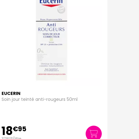
EUCERIN
Soin jour teinté anti-rougeurs 50ml
18
€
95
379
/
litre
€
00