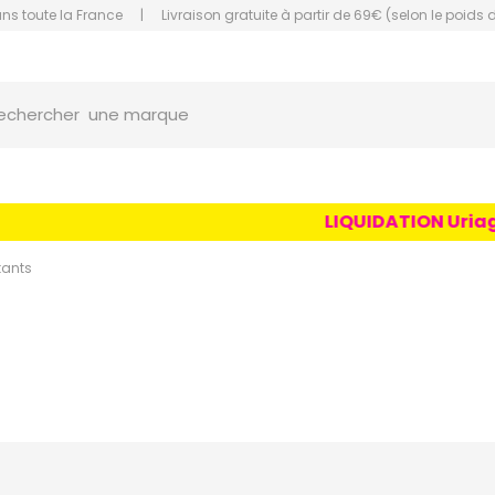
ans toute la France
|
Livraison gratuite à partir de 69€ (selon le poids 
une marque
orce Grande Pharmacie Amiens Fachon
echercher
un conseil
un produit
une marque
LIQUIDATION Uriage Age
tants