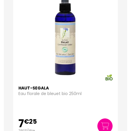
HAUT-SEGALA
Eau florale de bleuet bio 250ml
7
€
25
29
/
litre
€
00