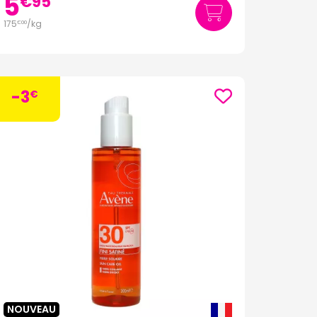
5
€
95
175
/kg
€
00
-3
€
NOUVEAU