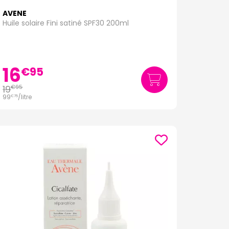
AVENE
Huile solaire Fini satiné SPF30 200ml
16
€
95
19
€
95
99
/
litre
€
75