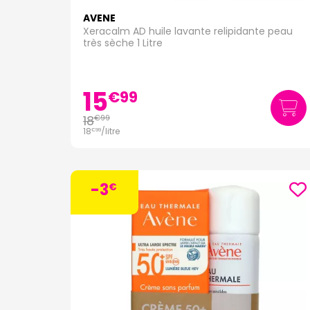
AVENE
Xeracalm AD huile lavante relipidante peau
très sèche 1 Litre
15
€
99
18
€
99
18
/
litre
€
99
-3
€