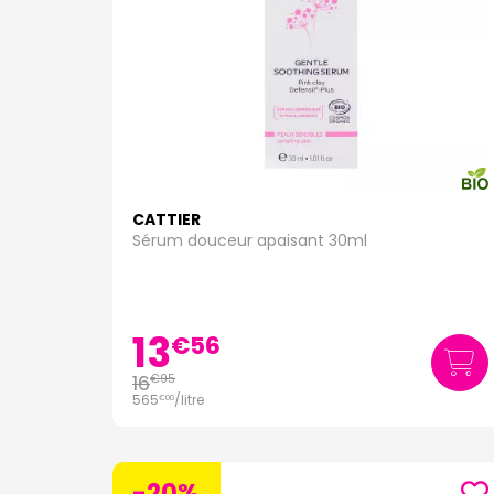
CATTIER
Sérum douceur apaisant 30ml
13
€
56
16
€
95
565
/
litre
€
00
-20%