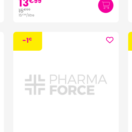
13
€
99
15
€
99
15
/
litre
€
99
-1
€