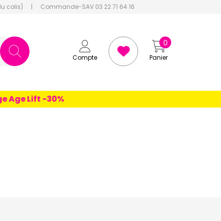
du colis)
|
Commande-SAV 03 22 71 64 16
0
Compte
Panier
 Lift -30%