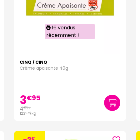
16 vendus
récemment !
CINQ / CINQ
Crème apaisante 40g
3
€
95
4
€
95
123
/kg
€
75
-2
€