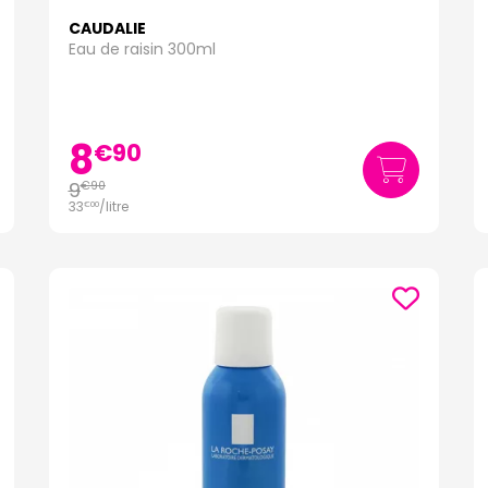
CAUDALIE
Eau de raisin 300ml
8
€
90
9
€
90
33
/
litre
€
00