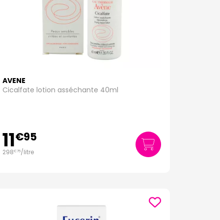
AVENE
Cicalfate lotion asséchante 40ml
11
€
95
298
/
litre
€
75