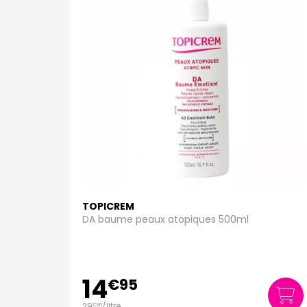
TOPICREM
DA baume peaux atopiques 500ml
14
€
95
29
/
litre
€
90