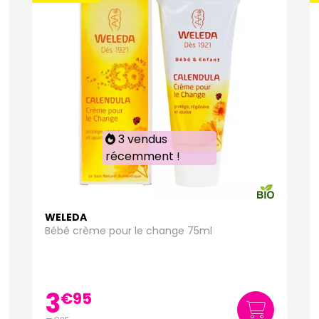
3 vendus
récemment !
WELEDA
Bébé crème pour le change 75ml
3
€
95