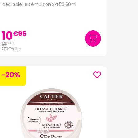
Idéal Soleil BB émulsion SPF50 50ml
10
€
95
13
€
95
279
/
litre
€
00
-20%