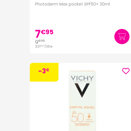
Photoderm Max pocket SPF50+ 30ml
7
€
95
9
€
95
331
/
litre
€
67
-3
€