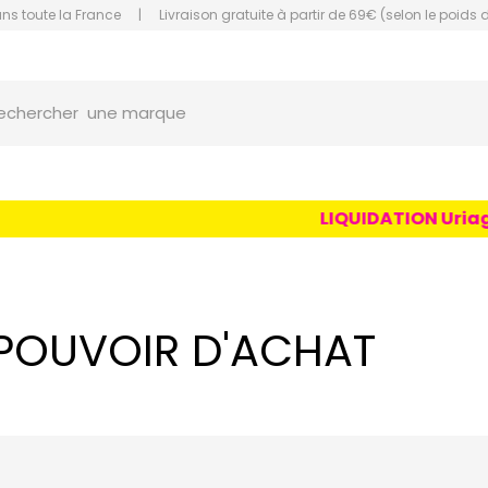
ans toute la France
|
Livraison gratuite à partir de 69€ (selon le poids 
une marque
orce Grande Pharmacie Amiens Fachon
echercher
un conseil
un produit
une marque
LIQUIDATION Uriage Age 
 POUVOIR D'ACHAT