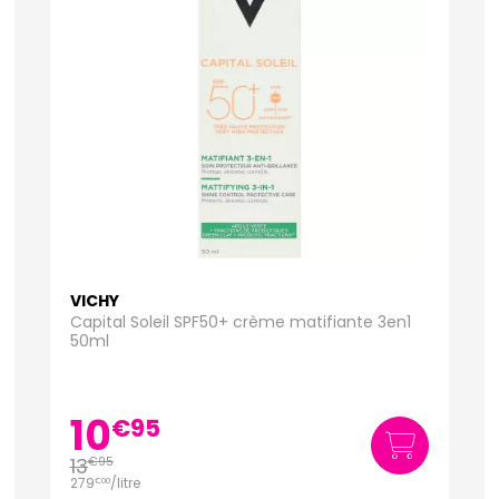
VICHY
Capital Soleil SPF50+ crème matifiante 3en1
50ml
10
€
95
13
€
95
279
/
litre
€
00