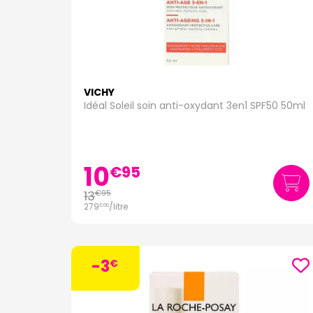
VICHY
Idéal Soleil soin anti-oxydant 3en1 SPF50 50ml
10
€
95
13
€
95
279
/
litre
€
00
-3
€