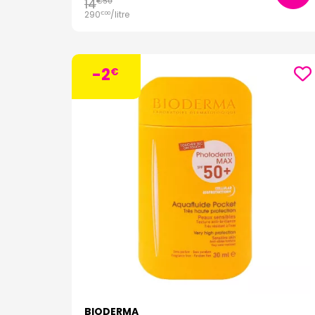
14
€
50
290
/
litre
€
00
-2
€
BIODERMA