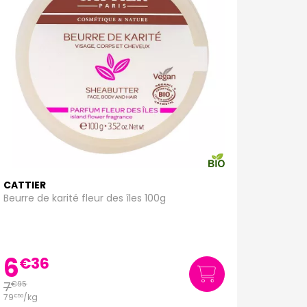
CATTIER
Beurre de karité fleur des îles 100g
6
€
36
7
€
95
79
/kg
€
50