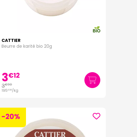
CATTIER
Beurre de karité bio 20g
3
€
12
3
€
90
195
/kg
€
00
-20%