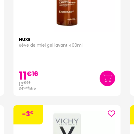
NUXE
Rêve de miel gel lavant 400ml
11
€
16
13
€
95
34
/
litre
€
88
-3
€