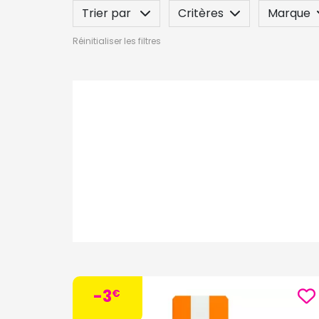
Trier par
Critères
Marque
Réinitialiser les filtres
Spécificité
Label
Indication
-3
€