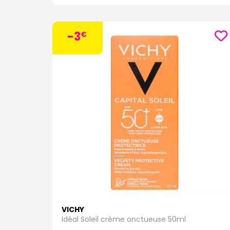
-3
€
VICHY
Idéal Soleil crème onctueuse 50ml