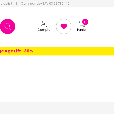
du colis)
|
Commande-SAV 03 22 71 64 16
0
Compte
Panier
Lift -30%