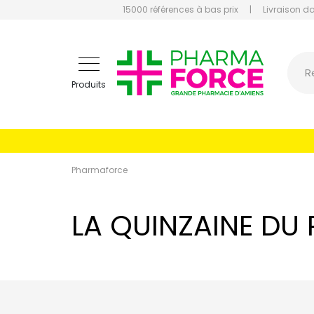
15000 références à bas prix
|
Livraison d
Pharmaf
R
Produits
Pharmaforce
LA QUINZAINE DU