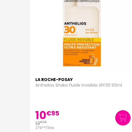
LA ROCHE-POSAY
Anthelios Shaka fluide invisible SPF30 50ml
10
€
95
13
€
95
279
/
litre
€
00