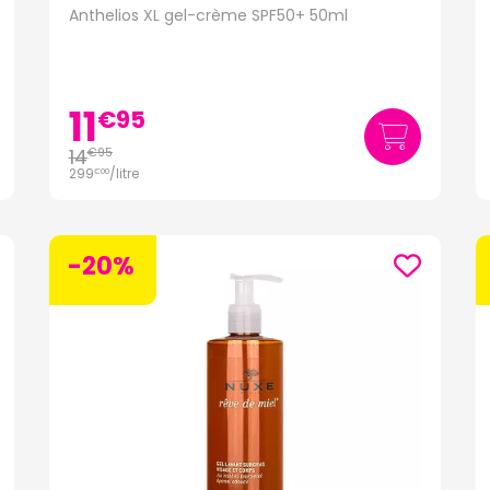
Anthelios XL gel-crème SPF50+ 50ml
11
€
95
14
€
95
299
/
litre
€
00
-20%