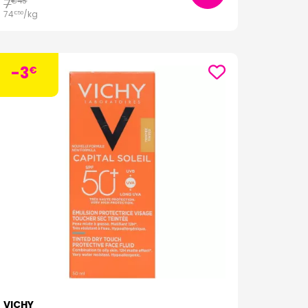
7
€
45
74
/kg
€
50
-3
€
VICHY