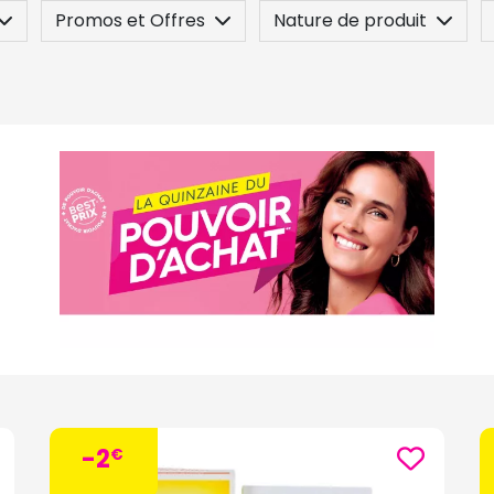
Promos et Offres
Nature de produit
 / Contre-indication
Posez une question
-2
€