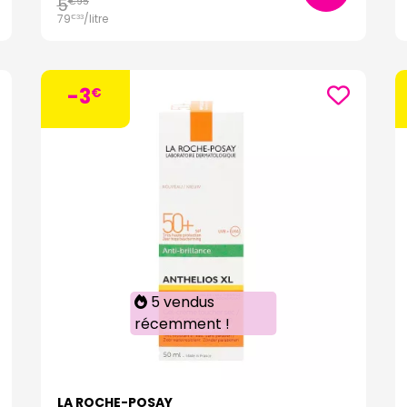
5
€
95
79
/
litre
€
33
-3
€
5 vendus
récemment !
LA ROCHE-POSAY