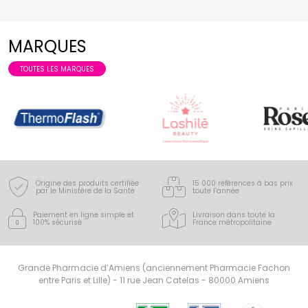
MARQUES
TOUTES LES MARQUES
Origine des produits certifiée
15 000 références à bas prix
par le Ministère de la Santé
toute l’année
Paiement en ligne simple
et
Livraison dans toute la
100% sécurisé
France
métropolitaine
Grande Pharmacie d’Amiens (anciennement Pharmacie Fachon
entre Paris et Lille) - 11 rue Jean Catelas - 80000 Amiens