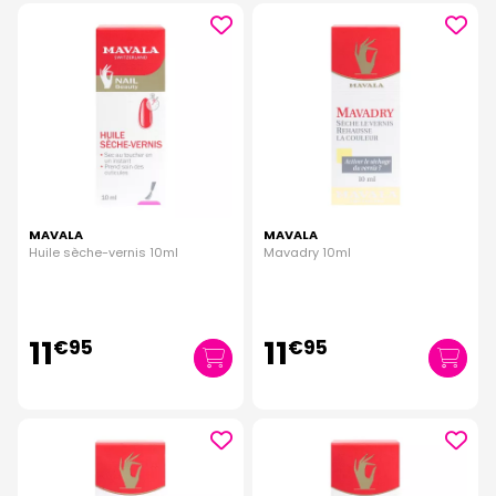
MAVALA
MAVALA
Huile sèche-vernis 10ml
Mavadry 10ml
11
11
€
95
€
95