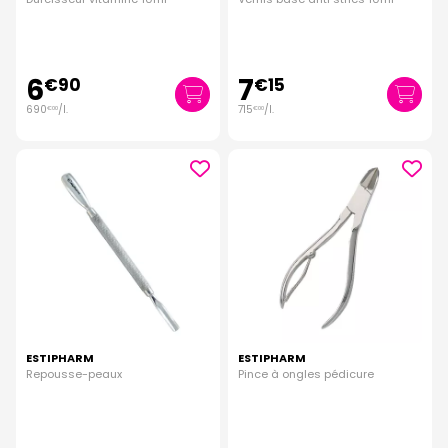
6
7
€
90
€
15
690
/
l.
715
/
l.
€
00
€
00
ESTIPHARM
ESTIPHARM
Repousse-peaux
Pince à ongles pédicure