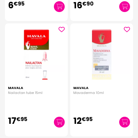
6
16
€
95
€
90
MAVALA
MAVALA
Nailactan tube 15ml
Mavaderma 10ml
17
12
€
95
€
95