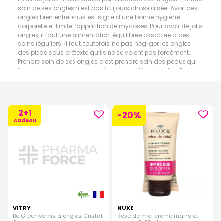
soin de ses ongles n’est pas toujours chose aisée. Avoir des
ongles bien entretenus est signe d’une bonne hygiène
corporelle et limite l’apparition de mycoses. Pour avoir de jolis
ongles, il faut une alimentation équilibrée associée à des
soins réguliers. Il faut, toutefois, ne pas négliger les ongles
des pieds sous prétexte qu’ils ne se voient pas forcément.
Prendre soin de ses ongles c’est prendre soin des peaux qui
les entourent; plus communément appelés cuticules. Brosser
ses ongles permet d’enlever toutes les bactéries qui peuvent
s’agglutiner sous les ongles. Si vos ongles sont strillés ou
fragiles, il existe des soins permettant de les soigner et de les
raffermir. Un ongle en bonne santé est un ongle solide et
2+1
-20%
résistant. Un ongle a également besoin d’être nourrit, fortifié et
cadeau
protégé.
VITRY
NUXE
Be Green vernis à ongles Cristal
Rêve de miel crème mains et