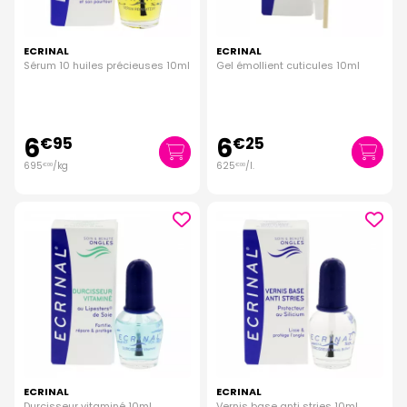
ECRINAL
ECRINAL
Sérum 10 huiles précieuses 10ml
Gel émollient cuticules 10ml
6
6
€
95
€
25
695
/kg
625
/
l.
€
00
€
00
ECRINAL
ECRINAL
Durcisseur vitaminé 10ml
Vernis base anti stries 10ml