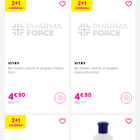
2+1
2+1
cadeau
cadeau
VITRY
VITRY
Be Green vernis à ongles Tonka
Be Green vernis à ongles
6ml
Ganache 6ml
4
4
€
90
€
90
816
/
l.
816
/
l.
€
67
€
67
2+1
cadeau