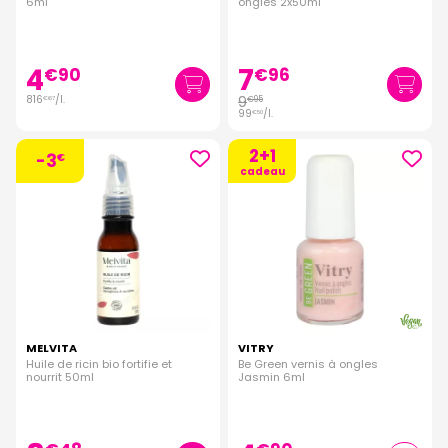
6ml
ongles 2x50ml
4
7
€
90
€
96
816
/
l.
9
€
95
€
67
99
/
l.
€
50
2+1
-3
€
cadeau
MELVITA
VITRY
Huile de ricin bio fortifie et
Be Green vernis à ongles
nourrit 50ml
Jasmin 6ml