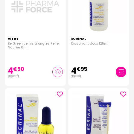
VITRY
ECRINAL
Be Green vernis à ongles Perle
Dissolvant doux 125ml
Nacrée 6ml
4
4
€
90
€
95
816
/
l.
39
/
l.
€
67
€
60