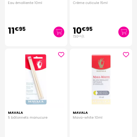
Eau émolliente 10ml
Crème cuticule 15ml
11
10
€
95
€
95
730
/
l.
€
00
MAVALA
MAVALA
5 bâtonnets manucure
Mava-white 10ml