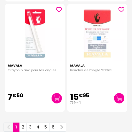
MAVALA
MAVALA
Crayon blanc pour les ongles
Bouclier de l'ongle 2x10ml
7
15
€
50
€
95
797
/
l.
€
50
1
2
3
4
5
6