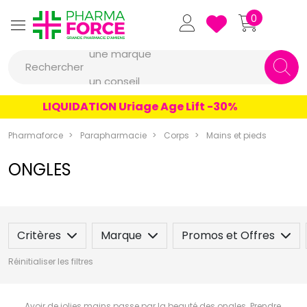
Pharmaforce Grande Pharmacie 
0
une marque
Rechercher
un conseil
un produit
LIQUIDATION Uriage Age Lift -30%
une marque
Pharmaforce
Parapharmacie
Corps
Mains et pieds
ONGLES
Critères
Marque
Promos et Offres
Réinitialiser les filtres
Avoir de jolies mains passe par la beauté des ongles. Prendre