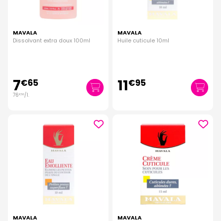
MAVALA
MAVALA
Dissolvant extra doux 100ml
Huile cuticule 10ml
7
11
€
65
€
95
76
/
l.
€
50
MAVALA
MAVALA