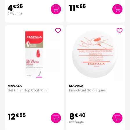
4
11
€
25
€
65
0
/unité
€
85
MAVALA
MAVALA
Gel Finish Top Coat 10ml
Dissolvant 30 disques
12
8
€
95
€
40
0
/unité
€
28