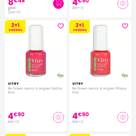
8
4
€
48
€
90
11
816
/
l.
€
48
€
67
229
/
l.
€
60
2+1
2+1
cadeau
cadeau
VITRY
VITRY
Be Green vernis à ongles Dahlia
Be Green vernis à ongles Pitaya
6ml
6ml
4
4
€
90
€
90
816
/
l.
816
/
l.
€
67
€
67