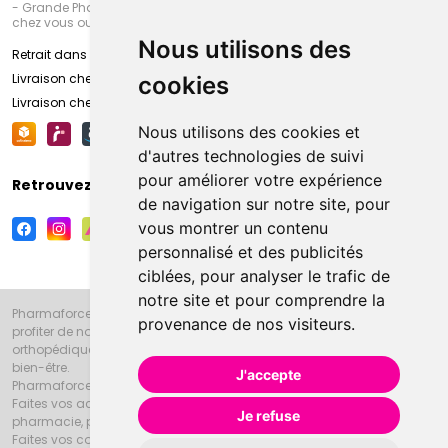
- Grande Pharmacie d’Amiens (Fachon) ou recevez-là rapidement
chez vous ou en point retrait
Nous utilisons des
Retrait dans la pharmacie d’Amiens
Livraison chez vous
cookies
Livraison chez votre commerçant
Nous utilisons des cookies et
d'autres technologies de suivi
pour améliorer votre expérience
Retrouvez-nous sur vos réseaux sociaux
de navigation sur notre site, pour
vous montrer un contenu
personnalisé et des publicités
ciblées, pour analyser le trafic de
notre site et pour comprendre la
Pharmaforce.fr et la Grande Pharmacie d’Amiens vous souhaitent de
provenance de nos visiteurs.
profiter de notre accueil, de nos conseils pharmaceutiques,
orthopédiques, homéopathiques, parapharmaceutiques, beauté et
bien-être.
J'accepte
Pharmaforce.fr est le site internet de la Grande Pharmacie d’Amiens.
Faites vos achats en ligne grâce à un choix de 20000 références en
Je refuse
pharmacie, parapharmacie, diététique et animaux (vétérinaire).
Faites vos courses de pharmacie et parapharmacie en ligne et venez