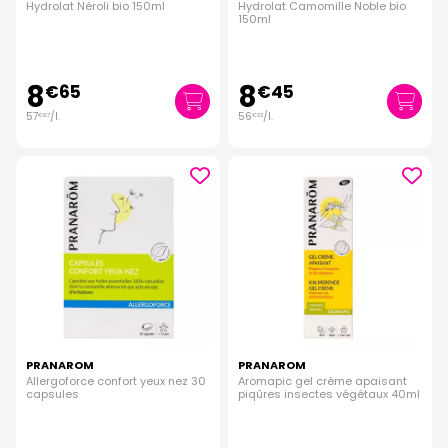
Hydrolat Néroli bio 150ml
Hydrolat Camomille Noble bio
150ml
8
8
€
65
€
45
57
/
l.
56
/
l.
€
67
€
33
PRANAROM
PRANAROM
Allergoforce confort yeux nez 30
Aromapic gel crème apaisant
capsules
piqûres insectes végétaux 40ml