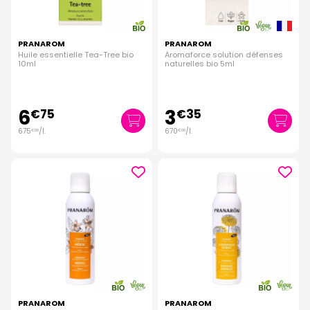
PRANAROM
PRANAROM
Huile essentielle Tea-Tree bio
Aromaforce solution défenses
10ml
naturelles bio 5ml
6
3
€
75
€
35
675
/
l.
670
/
l.
€
00
€
00
PRANAROM
PRANAROM