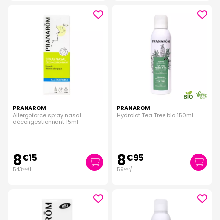
PRANAROM
PRANAROM
Allergoforce spray nasal
Hydrolat Tea Tree bio 150ml
décongestionnant 15ml
8
8
€
15
€
95
543
/
l.
59
/
l.
€
33
€
67