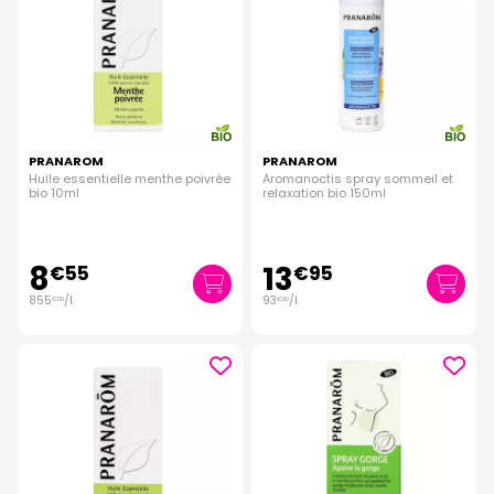
PRANAROM
PRANAROM
Huile essentielle menthe poivrée
Aromanoctis spray sommeil et
bio 10ml
relaxation bio 150ml
8
13
€
55
€
95
855
/
l.
93
/
l.
€
00
€
00