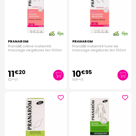
PRANAROM
PRANAROM
PranaBB crème maternité
PranaBB maternité huile de
massage vergetures bio 100ml
massage vergetures bio 100ml
11
10
€
20
€
95
112
/
l.
109
/
l.
€
00
€
50