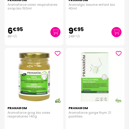
PRANAROM
PRANAROM
Aromaforce voies respiratoires
Aromalgic baume enfant bio
sirop bio 150ml
40ml
6
9
€
95
€
95
46
/
l.
248
/
l.
€
33
€
75
PRANAROM
PRANAROM
Aromaforce grog bio voies
Aromaforce gorge thym 21
respiratoires 140g
pastilles