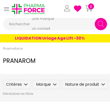
Pharmaforce Grande Pharmacie 
0
une marque
Rechercher
un conseil
un produit
LIQUIDATION Uriage Age Lift -30%
une marque
Pharmaforce
PRANAROM
Critères
Marque
Nature de produit
Réinitialiser les filtres