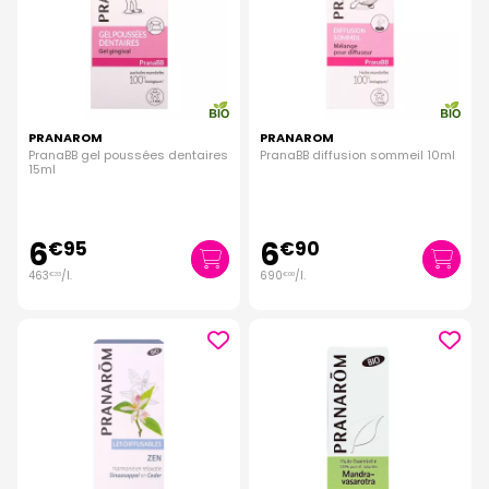
PRANAROM
PRANAROM
PranaBB gel poussées dentaires
PranaBB diffusion sommeil 10ml
15ml
6
6
€
95
€
90
463
/
l.
690
/
l.
€
33
€
00