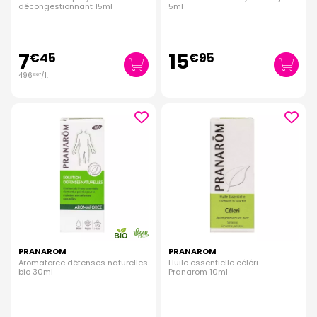
décongestionnant 15ml
5ml
7
15
€
45
€
95
496
/
l.
€
67
PRANAROM
PRANAROM
Aromaforce défenses naturelles
Huile essentielle céléri
bio 30ml
Pranarom 10ml