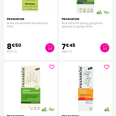
PRANAROM
PRANAROM
Huile essentielle Ravintsara
Aromaforce spray gorge bio
10ml
apaise la gorge 15ml
8
7
€
50
€
45
850
/
l.
496
/
l.
€
00
€
67