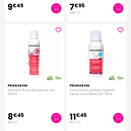
9
7
€
49
€
95
198
/
l.
€
75
PRANAROM
PRANAROM
Hydrolat Rose de Damas bio
Circularom jambes légères
150ml
spray circulation bio 75ml
8
11
€
45
€
45
56
/
l.
152
/
l.
€
33
€
67