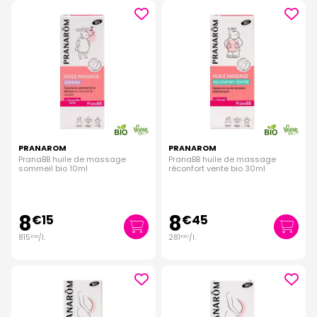
PRANAROM
PRANAROM
PranaBB huile de massage
PranaBB huile de massage
sommeil bio 10ml
réconfort vente bio 30ml
8
8
€
15
€
45
815
/
l.
281
/
l.
€
00
€
67