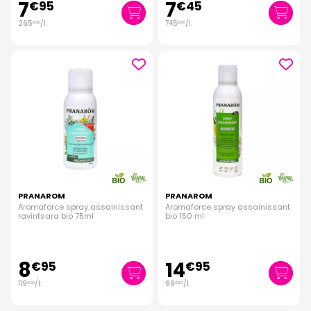
7
7
€
95
€
45
265
/
l.
745
/
l.
€
00
€
00
PRANAROM
PRANAROM
Aromaforce spray assainissant
Aromaforce spray assainissant
ravintsara bio 75ml
bio 150 ml
8
14
€
95
€
95
119
/
l.
99
/
l.
€
33
€
67