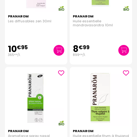
PRANAROM
PRANAROM
Les diffusables zen 30ml
Huile essentielle
mandravasarotra 10ml
10
8
€
95
€
99
365
/
l.
899
/
l.
€
00
€
00
PRANAROM
PRANAROM
Aromaforce spray nasal
Huile essentielle thym à thujanol