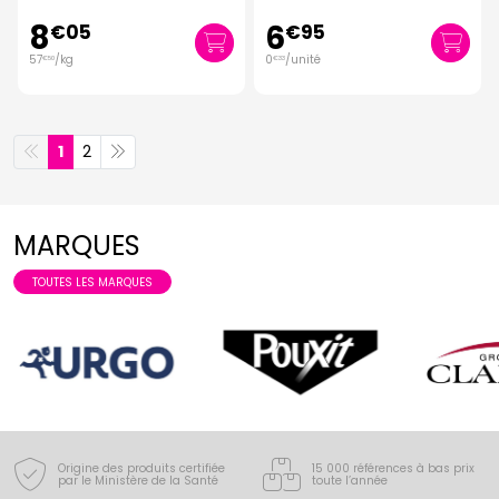
8
6
€
05
€
95
57
/kg
0
/unité
€
50
€
33
1
2
MARQUES
TOUTES LES MARQUES
Origine des produits certifiée
15 000 références à bas prix
par le Ministère de la Santé
toute l’année