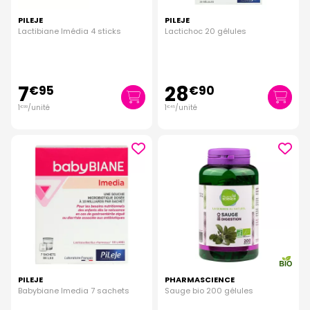
PILEJE
PILEJE
Lactibiane Imédia 4 sticks
Lactichoc 20 gélules
7
28
€
95
€
90
1
/unité
1
/unité
€
99
€
45
PILEJE
PHARMASCIENCE
Babybiane Imedia 7 sachets
Sauge bio 200 gélules