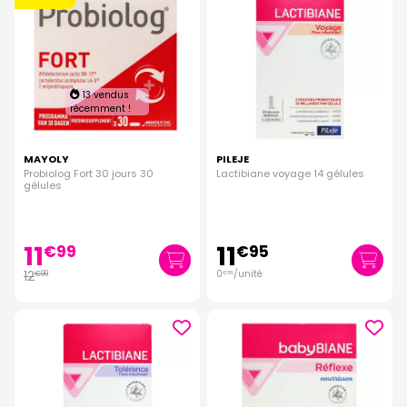
13 vendus
récemment !
MAYOLY
PILEJE
Probiolog Fort 30 jours 30
Lactibiane voyage 14 gélules
gélules
11
11
€
99
€
95
12
0
/unité
€
99
€
85