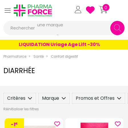
Pharmaforce Grande Pharmacie 
0
une marque
Rechercher
un conseil
un produit
LIQUIDATION Uriage Age Lift -30%
une marque
Pharmaforce
Santé
Confort digestif
DIARRHÉE
Critères
Marque
Promos et Offres
Réinitialiser les filtres
-1
€