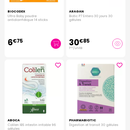
BIOCODEX
ARAGAN
Ultra Baby poudre
Biotic P7 Entero 30 jours 30
antidiarrhéique 14 sticks
gélules
6
30
€
75
€
85
1
/unité
€
03
ABOCA
PHARMABIOTIC
Colilen IBS intestin irritable 96
Digestion et transit 30 gélules
gélules