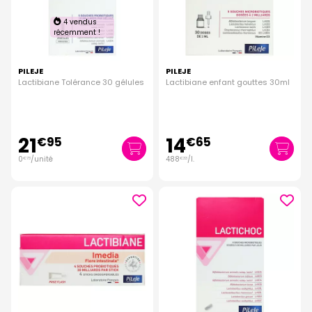
4 vendus
récemment !
PILEJE
PILEJE
Lactibiane Tolérance 30 gélules
Lactibiane enfant gouttes 30ml
21
14
€
95
€
65
0
/unité
488
/
l.
€
73
€
33