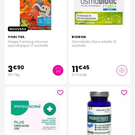
NOUVEAU
YOGI TEA
BOIRON
Happy Farming infusion
Osmobiotic flora adulte 12
ayurvédique 17 sachets
sachets
3
11
€
90
€
45
114
/kg
0
/unité
€
71
€
95