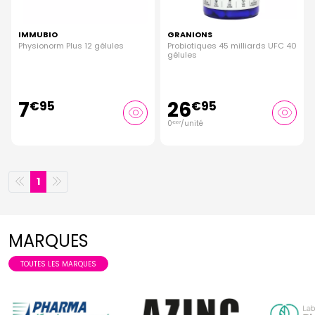
IMMUBIO
GRANIONS
Physionorm Plus 12 gélules
Probiotiques 45 milliards UFC 40
gélules
7
26
€
95
€
95
0
/unité
€
67
1
MARQUES
TOUTES LES MARQUES