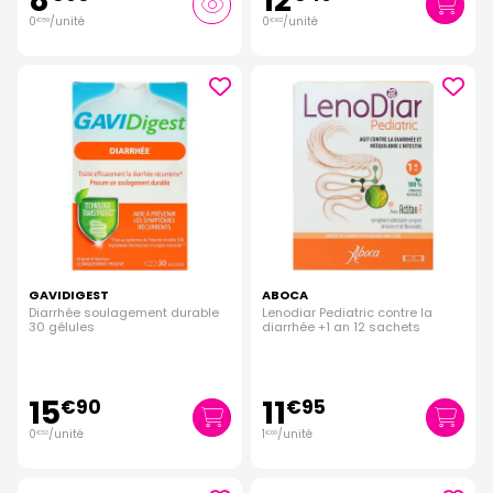
8
12
0
/unité
0
/unité
€
89
€
62
GAVIDIGEST
ABOCA
Diarrhée soulagement durable
Lenodiar Pediatric contre la
30 gélules
diarrhée +1 an 12 sachets
15
11
€
90
€
95
0
/unité
1
/unité
€
53
€
00