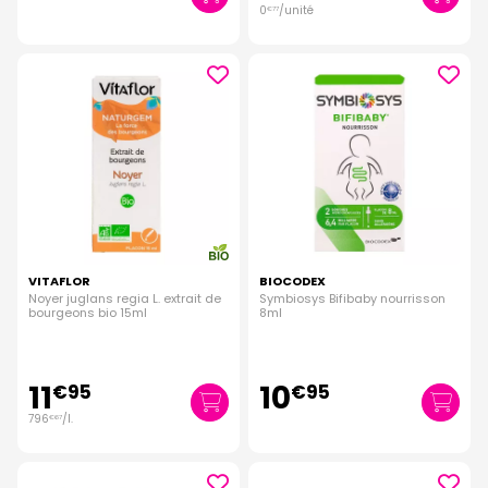
0
/unité
€
77
VITAFLOR
BIOCODEX
Noyer juglans regia L. extrait de
Symbiosys Bifibaby nourrisson
bourgeons bio 15ml
8ml
11
10
€
95
€
95
796
/
l.
€
67