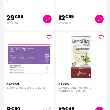
29
12
€
95
€
95
0
/unité
0
/unité
€
31
€
43
ARAGAN
ABOCA
Biotic P2 Restaure 10 gélules
Lenodiar Adult contre la
diarrhée 20 gélules
€
90
€
49