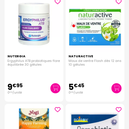
NUTERGIA
NATURACTIVE
Ergyphilus ATB probiotiques flore
Maux de ventre Flash dès 12 ans
équilibrée 30 gélules
10 gélules
9
5
€
95
€
45
0
/unité
0
/unité
€
33
€
55