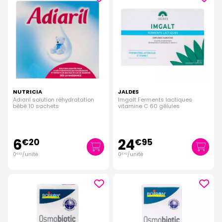
NUTRICIA
JALDES
Adiaril solution réhydratation
Imgalt Ferments lactiques
bébé 10 sachets
vitamine C 60 gélules
6
24
€
20
€
95
0
/unité
0
/unité
€
62
€
42