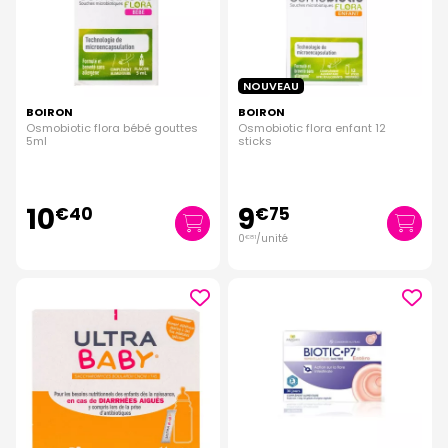
NOUVEAU
BOIRON
BOIRON
Osmobiotic flora bébé gouttes
Osmobiotic flora enfant 12
5ml
sticks
10
9
€
40
€
75
0
/unité
€
81