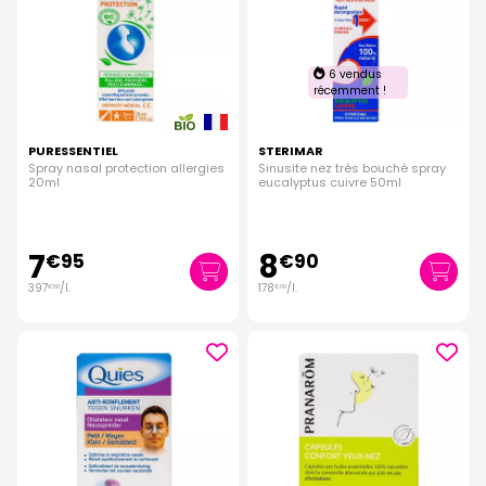
6 vendus
récemment !
PURESSENTIEL
STERIMAR
Spray nasal protection allergies
Sinusite nez très bouché spray
20ml
eucalyptus cuivre 50ml
7
8
€
95
€
90
397
/
l.
178
/
l.
€
50
€
00