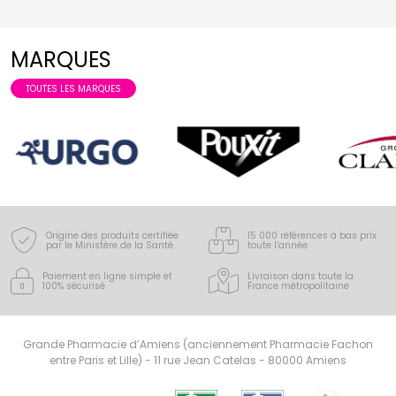
MARQUES
TOUTES LES MARQUES
Origine des produits certifiée
15 000 références à bas prix
par le Ministère de la Santé
toute l’année
Paiement en ligne simple
et
Livraison dans toute la
100% sécurisé
France
métropolitaine
Grande Pharmacie d’Amiens (anciennement Pharmacie Fachon
entre Paris et Lille) - 11 rue Jean Catelas - 80000 Amiens