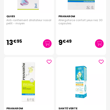
QUIES
PRANAROM
Anti-ronflement dilatateur nasal
Allergoforce confort yeux nez 30
petit - moyen
capsules
13
9
€
95
€
49
PRANAROM
SANTÉ VERTE