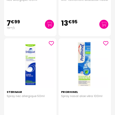
7
13
€
99
€
95
79
/
l.
€
90
STERIMAR
PRORHINEL
Spray nez allergique 50ml
Spray nasal aloe véra 100ml