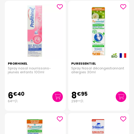
PRORHINEL
PURESSENTIEL
Spray nasal nourrissons-
Spray Nasal décongestionnant
jeunes enfants 100ml
allergies 30ml
6
8
€
40
€
95
64
/
l.
298
/
l.
€
00
€
33