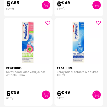
5
6
€
95
€
49
119
/
l.
64
/
l.
€
00
€
90
PRORHINEL
PRORHINEL
Spray nasal aloe vera jeunes
Spray nasal enfants & adultes
enfants 100ml
100ml
6
6
€
99
€
49
69
/
l.
64
/
l.
€
90
€
90