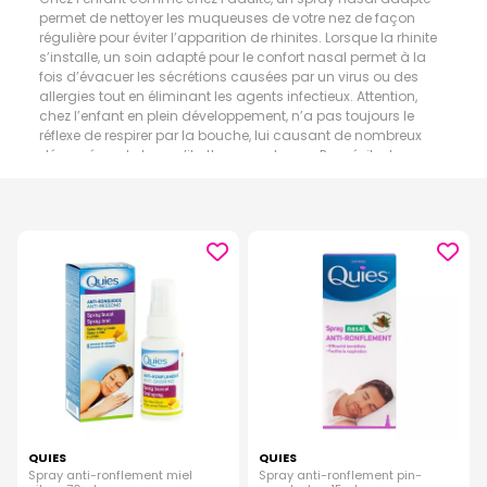
permet de nettoyer les muqueuses de votre nez de façon
régulière pour éviter l’apparition de rhinites. Lorsque la rhinite
s’installe, un soin adapté pour le confort nasal permet à la
fois d’évacuer les sécrétions causées par un virus ou des
allergies tout en éliminant les agents infectieux. Attention,
chez l’enfant en plein développement, n’a pas toujours le
réflexe de respirer par la bouche, lui causant de nombreux
désagréments lorsqu’il attrape un rhume. Pour éviter les
ronflements causés ou non par un nez bouché, des sprays
pour la gorge ou nez existent. Un nez encombré provoque
souvent un assèchement de la bouche du fait que vous ne
respirez plus ou peu par le nez.
QUIES
QUIES
Spray anti-ronflement miel
Spray anti-ronflement pin-