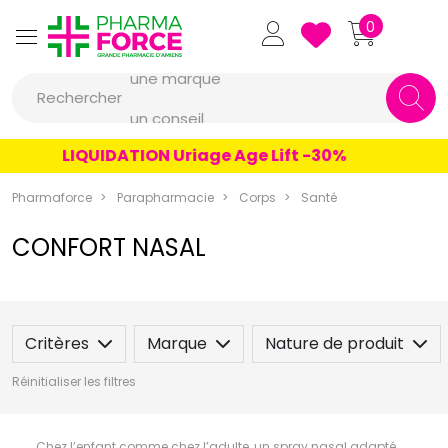
Pharmaforce Grande Pharmacie 
0
une marque
Rechercher
un conseil
un produit
LIQUIDATION Uriage Age Lift -30%
une marque
Pharmaforce
Parapharmacie
Corps
Santé
CONFORT NASAL
Critères
Marque
Nature de produit
Réinitialiser les filtres
Chez l’enfant comme chez l’adulte, un spray nasal adapté