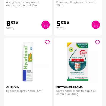
Allergoforce spray nasal
Polanine allergie spray nasal
décongestionnant 15ml
20ml
8
5
€
15
€
95
543
/
l.
297
/
l.
€
33
€
50
CHAUVIN
PHYTOSUN AROMS
Hyarhinol spray nasal 15ml
Spray nasal sinusite aigue et
chronique 50mg