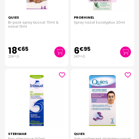
récemment !
QUIES
PRORHINEL
Bi-pack spray buccal 70ml &
Spray nasal Eucalyptus 20ml
nasal 15ml
18
6
€
65
€
95
219
/
l.
347
/
l.
€
41
€
50
STERIMAR
QUIES
Nez allergique 100ml
Anti-ronflement dilatateur nasal