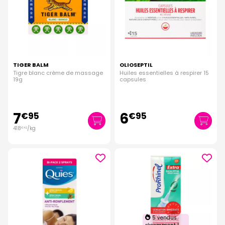
TIGER BALM
OLIOSEPTIL
Tigre blanc crème de massage
Huiles essentielles à respirer 15
19g
capsules
7
6
€
95
€
95
418
/kg
€
42
5 vendus