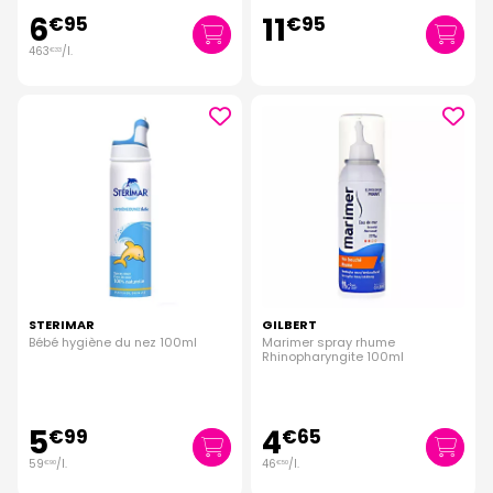
6
11
€
95
€
95
463
/
l.
€
33
STERIMAR
GILBERT
Bébé hygiène du nez 100ml
Marimer spray rhume
Rhinopharyngite 100ml
5
4
€
99
€
65
59
/
l.
46
/
l.
€
90
€
50