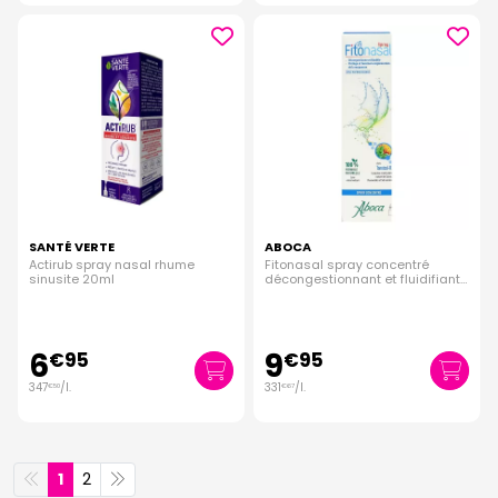
SANTÉ VERTE
ABOCA
Actirub spray nasal rhume
Fitonasal spray concentré
sinusite 20ml
décongestionnant et fluidifiant
30ml
6
9
€
95
€
95
347
/
l.
331
/
l.
€
50
€
67
1
2