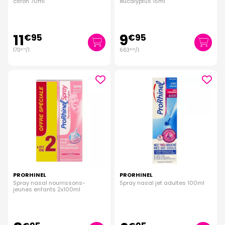
citron 70ml
eucalyptus 15ml
11
9
€
95
€
95
170
/
l.
663
/
l.
€
71
€
33
PRORHINEL
PRORHINEL
Spray nasal nourrissons-
Spray nasal jet adultes 100ml
jeunes enfants 2x100ml