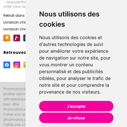
- Grande Pharmacie d’Amiens (Fachon) ou recevez-là rapidement
chez vous ou en point retrait
Nous utilisons des
Retrait dans la pharmacie d’Amiens
Livraison chez vous
cookies
Livraison chez votre commerçant
Nous utilisons des cookies et
d'autres technologies de suivi
pour améliorer votre expérience
Retrouvez-nous sur vos réseaux sociaux
de navigation sur notre site, pour
vous montrer un contenu
personnalisé et des publicités
ciblées, pour analyser le trafic de
notre site et pour comprendre la
Pharmaforce.fr et la Grande Pharmacie d’Amiens vous souhaitent de
provenance de nos visiteurs.
profiter de notre accueil, de nos conseils pharmaceutiques,
orthopédiques, homéopathiques, parapharmaceutiques, beauté et
bien-être.
J'accepte
Pharmaforce.fr est le site internet de la Grande Pharmacie d’Amiens.
Faites vos achats en ligne grâce à un choix de 20000 références en
Je refuse
pharmacie, parapharmacie, diététique et animaux (vétérinaire).
Faites vos courses de pharmacie et parapharmacie en ligne et venez