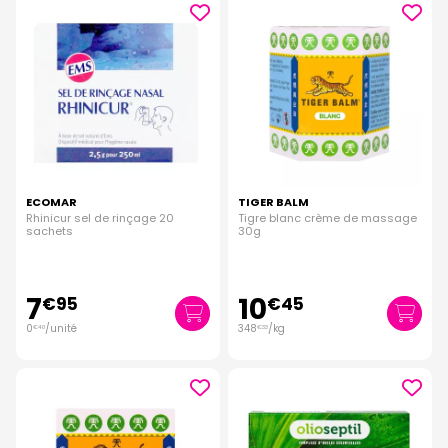
ECOMAR
TIGER BALM
Rhinicur sel de rinçage 20
Tigre blanc crème de massage
sachets
30g
7
10
€
95
€
45
0
/unité
348
/kg
€
40
€
33