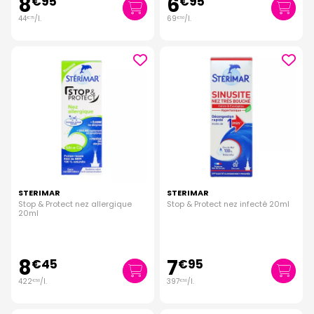
8
6
€
95
€
95
44
/
l.
69
/
l.
€
75
€
50
STERIMAR
STERIMAR
Stop & Protect nez allergique
Stop & Protect nez infecté 20ml
20ml
8
7
€
45
€
95
422
/
l.
397
/
l.
€
50
€
50