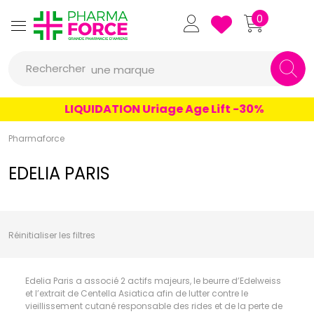
un conseil
Pharmaforce Grande Pharmacie 
0
un produit
Rechercher
une marque
LIQUIDATION Uriage Age Lift -30%
Pharmaforce
EDELIA PARIS
Réinitialiser les filtres
Edelia Paris a associé 2 actifs majeurs, le beurre d’Edelweiss
et l’extrait de Centella Asiatica afin de lutter contre le
vieillissement cutané responsable des rides et de la perte de