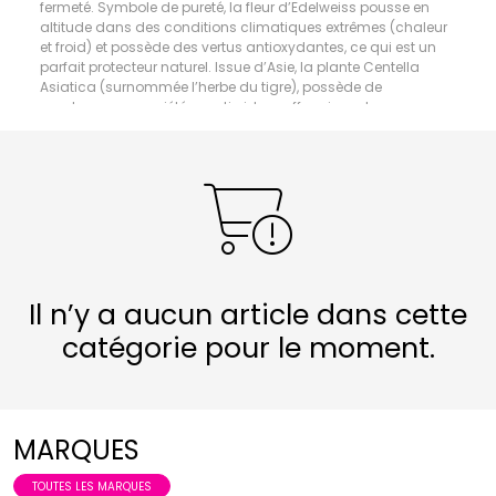
fermeté. Symbole de pureté, la fleur d’Edelweiss pousse en
altitude dans des conditions climatiques extrêmes (chaleur
et froid) et possède des vertus antioxydantes, ce qui est un
parfait protecteur naturel. Issue d’Asie, la plante Centella
Asiatica (surnommée l’herbe du tigre), possède de
nombreuses propriétés : anti-rides, raffermissantes,
cicatrisantes et restructurantes. Grâce à la combinaison
unique du beurre d’Edelweiss, de Centella Asiatica et
d’acides hyaluroniques, la gamme Edelia Paris se révèle être
une source de soins d’exception.
Il n’y a aucun article dans cette
catégorie pour le moment.
MARQUES
TOUTES LES MARQUES