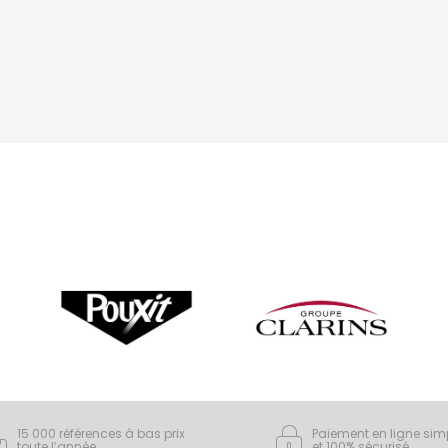
15 000 références à bas prix
Paiement en ligne sim
toute l’année
et 100% sécurisé