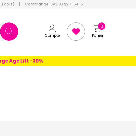
du colis)
|
Commande-SAV 03 22 71 64 16
0
Compte
Panier
 Age Lift -30%