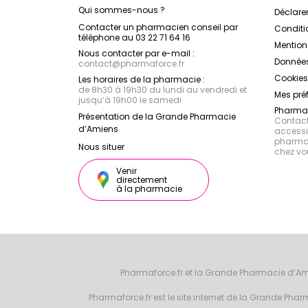
Qui sommes-nous ?
Déclarer
Contacter un pharmacien conseil par
Conditi
téléphone au 03 22 71 64 16
Mention
Nous contacter par e-mail :
Données
contact
@
pharmaforce.fr
Cookies
Les horaires de la pharmacie :
de 8h30 à 19h30 du lundi au vendredi et
Mes pré
jusqu’à 19h00 le samedi
Pharmac
Présentation de la Grande Pharmacie
Contacte
d’Amiens
accessib
pharmac
Nous situer
chez vo
Venir
directement
à la pharmacie
Pharmaforce.fr et la Grande Pharmacie d’Am
Pharmaforce.fr est le site internet de la Grande Ph