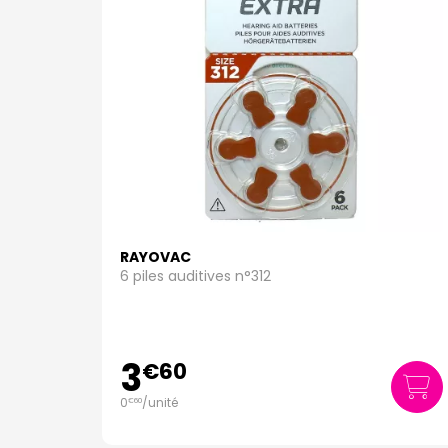
RAYOVAC
6 piles auditives n°312
3
€
60
0
/unité
€
60