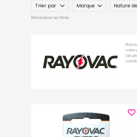
Trier par
Marque
Nature de
Réinitialiser les filtres
Rayova
notre 
Les p
const