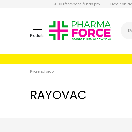
15000 références à bas prix
|
Livraison d
Pharmaf
R
Produits
Pharmaforce
RAYOVAC