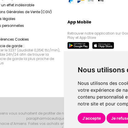
 un effet indésirable
ons Générales de Vente (CGV)
s légales
App Mobile
 personnelles
Retrouver notre application sur Go
Play et App Store
férences Cookies
ie de garde :
r le 3237 (audiotel 0,35€ ttc/min),
le 24h/24 afin de trouver la
ie de garde la plus proche de
us
Nous utilisons
Nous utilisons des cook
votre expérience de na
contenu personnalisé et
notre site et pour com
iens vous souhaitent de profiter de notre accueil, de nos conseils phar
J'accepte
Je refus
parapharmaceutiques, beauté et bien-être.
armacie d’Amiens. Faites vos achats en ligne grâce à un choix de 20000 r