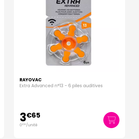
RAYOVAC
Extra Advanced n°13 - 6 piles auditives
3
€
65
0
/unité
€
61