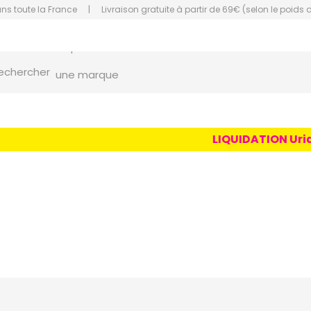
ans toute la France
|
Livraison gratuite à partir de 69€ (selon le poids 
orce Grande Pharmacie Amiens Fachon
echercher
une marque
un conseil
un produit
LIQUIDATION Uriage
une marque