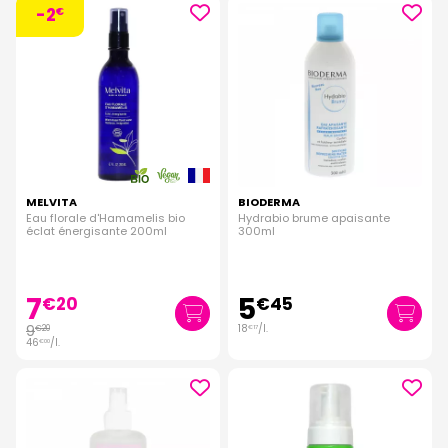
-2
€
MELVITA
BIODERMA
Eau florale d'Hamamelis bio
Hydrabio brume apaisante
éclat énergisante 200ml
300ml
7
5
€
20
€
45
9
18
/
l.
€
20
€
17
46
/
l.
€
00