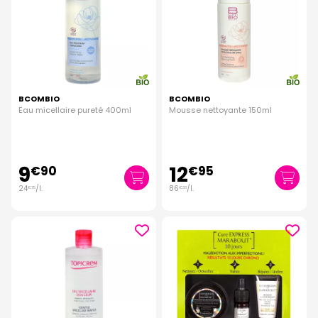
BCOMBIO
BCOMBIO
Eau micellaire pureté 400ml
Mousse nettoyante 150ml
9
12
€
90
€
95
24
/
l.
86
/
l.
€
75
€
33