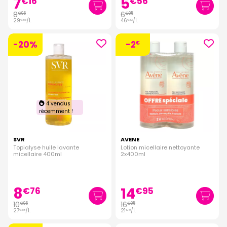
7
5
€
16
€
56
8
6
€
95
€
95
29
/
l.
46
/
l.
€
83
€
33
-20%
-2
€
4 vendus
récemment !
SVR
AVENE
Topialyse huile lavante
Lotion micellaire nettoyante
micellaire 400ml
2x400ml
8
14
€
76
€
95
10
16
€
95
€
95
27
/
l.
21
/
l.
€
38
€
19