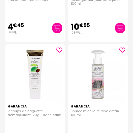
100ml
4
10
€
45
€
95
17
/
l.
109
/
l.
€
80
€
50
GARANCIA
GARANCIA
2 coups de baguette
Source micellaire rose antan
démaquillant 120g - sans eaux
100ml
florales de rose