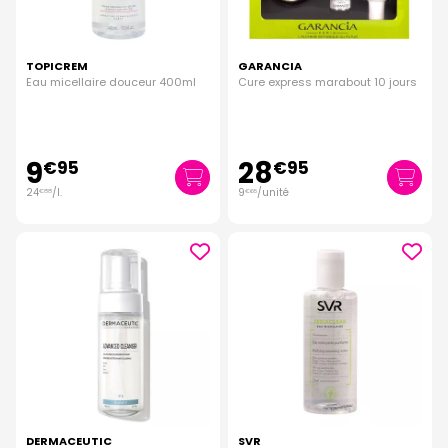
TOPICREM
GARANCIA
Eau micellaire douceur 400ml
Cure express marabout 10 jours
9
28
€
95
€
95
24
/
l.
9
/unité
€
88
€
65
DERMACEUTIC
SVR