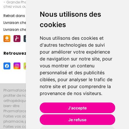
- Grande Pharmacie d’Amiens (Fachon) ou recevez-là rapidement
chez vous ou en point retrait
Nous utilisons des
Retrait dans la pharmacie d’Amiens
Livraison chez vous
cookies
Livraison chez votre commerçant
Nous utilisons des cookies et
d'autres technologies de suivi
pour améliorer votre expérience
Retrouvez-nous sur vos réseaux sociaux
de navigation sur notre site, pour
vous montrer un contenu
personnalisé et des publicités
ciblées, pour analyser le trafic de
notre site et pour comprendre la
Pharmaforce.fr et la Grande Pharmacie d’Amiens vous souhaitent de
provenance de nos visiteurs.
profiter de notre accueil, de nos conseils pharmaceutiques,
orthopédiques, homéopathiques, parapharmaceutiques, beauté et
bien-être.
J'accepte
Pharmaforce.fr est le site internet de la Grande Pharmacie d’Amiens.
Faites vos achats en ligne grâce à un choix de 20000 références en
Je refuse
pharmacie, parapharmacie, diététique et animaux (vétérinaire).
Faites vos courses de pharmacie et parapharmacie en ligne et venez