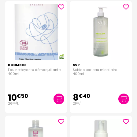
BCOMBIO
SVR
Eau nettoyante démaquillante
Sebiaclear eau micellaire
400ml
400ml
10
8
€
50
€
40
26
/
l.
21
/
l.
€
25
€
00