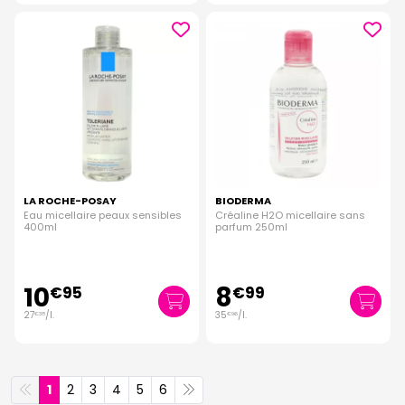
LA ROCHE-POSAY
BIODERMA
Eau micellaire peaux sensibles
Créaline H2O micellaire sans
400ml
parfum 250ml
10
8
€
95
€
99
27
/
l.
35
/
l.
€
38
€
96
1
2
3
4
5
6