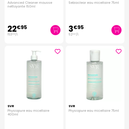
Advanced Cleaner mousse
Sebiaclear eau micellaire 75ml
nettoyante 150ml
22
3
€
95
€
95
153
/
l.
52
/
l.
€
00
€
67
SVR
SVR
Physiopure eau micellaire
Physiopure eau micellaire 75ml
400ml