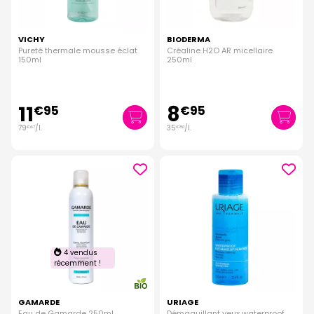
VICHY
BIODERMA
Pureté thermale mousse éclat
Créaline H2O AR micellaire
150ml
250ml
11
8
€
95
€
95
79
/
l.
35
/
l.
€
67
€
80
4 vendus
récemment !
GAMARDE
URIAGE
Eau de Gamarde 250ml
Démaquillant yeux waterproof