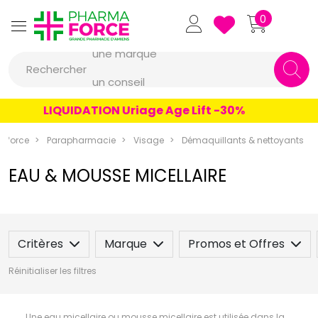
Pharmaforce Grande Pharmacie 
0
une marque
Rechercher
un conseil
un produit
LIQUIDATION Uriage Age Lift -30%
une marque
aforce
Parapharmacie
Visage
Démaquillants & nettoyants
EAU & MOUSSE MICELLAIRE
Critères
Marque
Promos et Offres
Réinitialiser les filtres
Une eau micellaire ou mousse micellaire est utilisée dans la