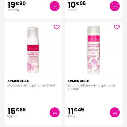
19
10
€
90
€
95
165
/kg
109
/
l.
€
83
€
50
ARMENCELLE
ARMENCELLE
Mousse démaquillante 150ml
Eau micellaire démaquillante
200ml
15
11
€
95
€
45
106
/
l.
57
/
l.
€
33
€
25