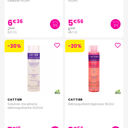
céleste 150ml
150ml
6
5
€
36
€
56
7
6
€
95
€
95
53
/
l.
46
/
l.
€
00
€
33
-20%
-20%
CATTIER
CATTIER
Solution micellaire
Démaquillant biphase 150ml
démaquillante 300ml