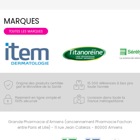
MARQUES
TOUTES LES MARQUES
Origine des produits certifiée
15 000 références à bas prix
par le Ministère de la Santé
toute l’année
Paiement en ligne simple
et
Livraison dans toute la
100% sécurisé
France
métropolitaine
Grande Pharmacie d’Amiens (anciennement Pharmacie Fachon
entre Paris et Lille) - 11 rue Jean Catelas - 80000 Amiens