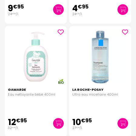
9
4
€
95
€
95
24
/
l.
24
/
l.
€
88
€
75
GAMARDE
LA ROCHE-POSAY
Eau nettoyante bébé 400ml
Ultra eau micellaire 400ml
12
10
€
95
€
95
32
/
l.
27
/
l.
€
38
€
38