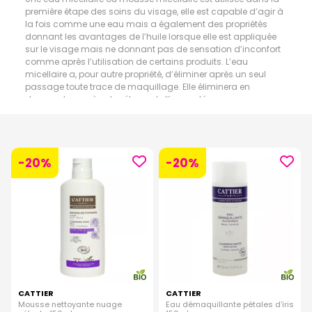
première étape des soins du visage, elle est capable d’agir à
la fois comme une eau mais a également des propriétés
donnant les avantages de l’huile lorsque elle est appliquée
sur le visage mais ne donnant pas de sensation d’inconfort
comme après l’utilisation de certains produits. L’eau
micellaire a, pour autre propriété, d’éliminer après un seul
passage toute trace de maquillage. Elle éliminera en
douceur les excès de sébum et d’impuretés sans agresser
votre peau qui restera belle après son soin démaquillant et
purifiant. Pour toutes celles et ceux qui ont un épiderme
délicat et sensible ou pour chaque type de peau, elle reste un
allié de taille pour apaiser et décongestionner votre peau,
-20%
-20%
qu’elle soit sèche, à tendance atopique, acnéique ou
sensible aux impuretés.
CATTIER
CATTIER
Mousse nettoyante nuage
Eau démaquillante pétales d'iris