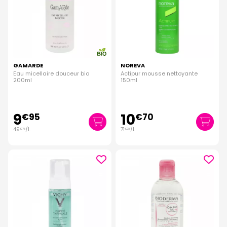
GAMARDE
NOREVA
Eau micellaire douceur bio
Actipur mousse nettoyante
200ml
150ml
9
10
€
95
€
70
49
/
l.
71
/
l.
€
75
€
33