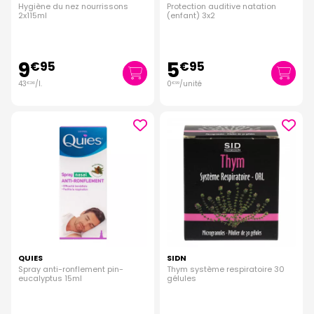
Hygiène du nez nourrissons
Protection auditive natation
2x115ml
(enfant) 3x2
9
5
€
95
€
95
43
/
l.
0
/unité
€
26
€
99
QUIES
SIDN
Spray anti-ronflement pin-
Thym système respiratoire 30
eucalyptus 15ml
gélules