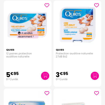
4 vendus
récemment !
QUIES
QUIES
12 paires protection
Protection auditive naturelle
auditive naturelle
27dB 8x2
5
3
€
95
€
95
0
/unité
0
/unité
€
25
€
25