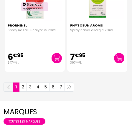
5 vendus
récemment !
PRORHINEL
PHYTOSUN AROMS
Spray nasal Eucalyptus 20ml
Spray nasal allergie 20ml
6
7
€
95
€
95
347
/
l.
397
/
l.
€
50
€
50
1
2
3
4
5
6
7
MARQUES
TOUTES LES MARQUES