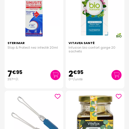
STERIMAR
VITAVEA SANTÉ
Stop & Protect nez infecté 20ml
Infusion bio confort gorge 20
sachets
7
2
€
95
€
95
397
/
l.
0
/unité
€
50
€
15