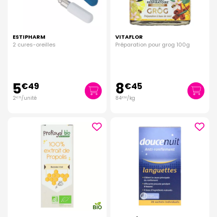
ESTIPHARM
VITAFLOR
2 cures-oreilles
Préparation pour grog 100g
5
8
€
49
€
45
2
/unité
84
/kg
€
75
€
50