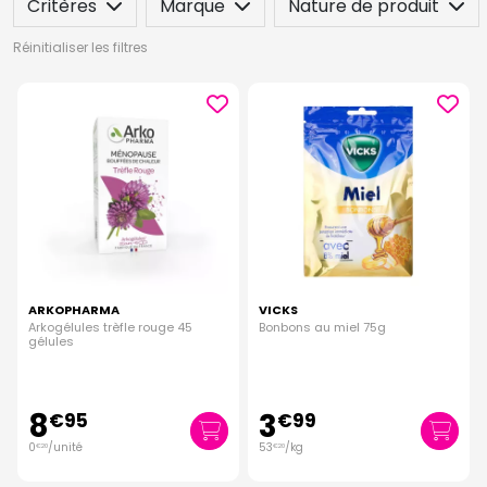
Critères
Marque
Nature de produit
Réinitialiser les filtres
ARKOPHARMA
VICKS
Arkogélules trèfle rouge 45
Bonbons au miel 75g
gélules
8
3
€
95
€
99
0
/unité
53
/kg
€
20
€
20