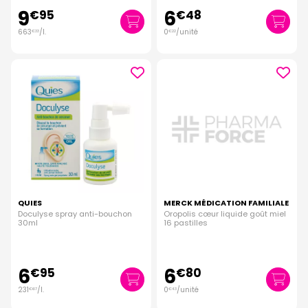
9
6
€
95
€
48
663
/
l.
0
/unité
€
33
€
22
QUIES
MERCK MÉDICATION FAMILIALE
Doculyse spray anti-bouchon
Oropolis cœur liquide goût miel
30ml
16 pastilles
6
6
€
95
€
80
231
/
l.
0
/unité
€
67
€
43