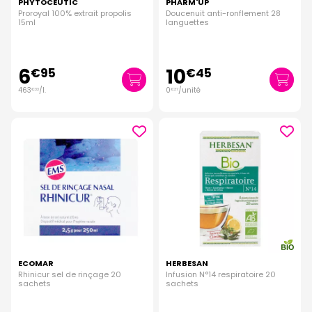
PHYTOCEUTIC
PHARM'UP
Proroyal 100% extrait propolis
Doucenuit anti-ronflement 28
15ml
languettes
6
10
€
95
€
45
463
/
l.
0
/unité
€
33
€
37
ECOMAR
HERBESAN
Rhinicur sel de rinçage 20
Infusion N°14 respiratoire 20
sachets
sachets