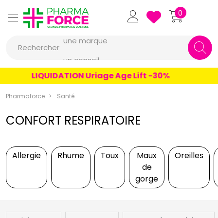
Pharmaforce Grande Pharmacie 
0
une marque
Rechercher
un conseil
un produit
LIQUIDATION Uriage Age Lift -30%
une marque
Pharmaforce
Santé
CONFORT RESPIRATOIRE
Allergie
Rhume
Toux
Maux
Oreilles
de
gorge