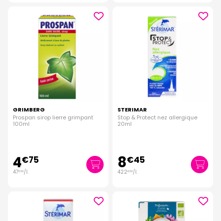
GRIMBERG
STERIMAR
Prospan sirop lierre grimpant
Stop & Protect nez allergique
100ml
20ml
4
8
€
75
€
45
47
/
l.
422
/
l.
€
50
€
50