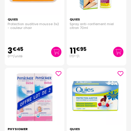
QUIES
QUIES
Protection auditive mousse 3x2
Spray anti-ronflement miel
- couleur chair
citron 70ml
3
11
€
45
€
95
0
/unité
170
/
l.
€
58
€
71
PHYSIOMER
QUIES