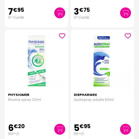
7
3
€
95
€
75
0
/unité
0
/unité
€
40
€
19
PHYSIOMER
DIEPHARMEX
Rhume spray 20ml
Audispray adulte 50ml
6
5
€
20
€
95
310
/
l.
119
/
l.
€
00
€
00