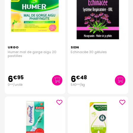
URGO
SIDN
Humer mal de gorge aigu 20
Echinacée 30 gélules
pastilles
6
6
€
95
€
48
0
/unité
540
/kg
€
35
€
00