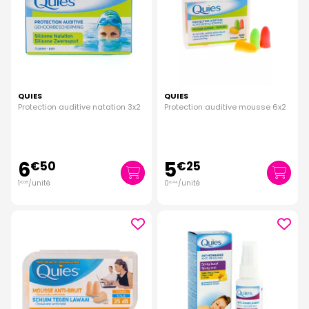
QUIES
QUIES
Protection auditive natation 3x2
Protection auditive mousse 6x2
6
5
€
50
€
25
1
/unité
0
/unité
€
08
€
44