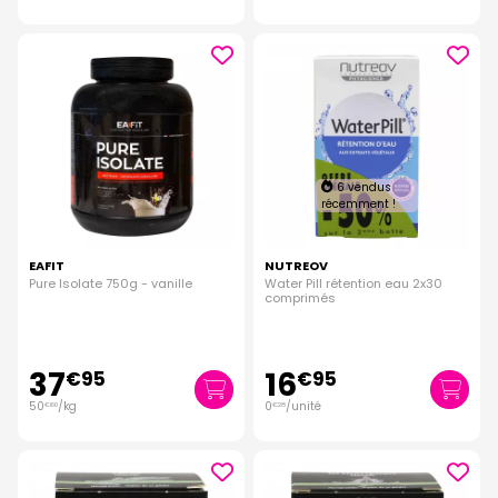
6 vendus
récemment !
EAFIT
NUTREOV
Pure Isolate 750g - vanille
Water Pill rétention eau 2x30
comprimés
37
16
€
95
€
95
50
/kg
0
/unité
€
60
€
28