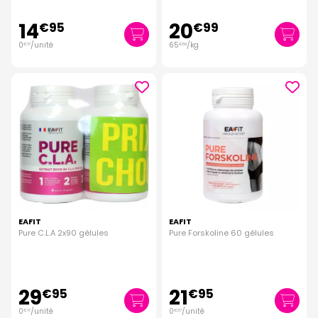
14
20
€
95
€
99
0
/unité
65
/kg
€
17
€
59
EAFIT
EAFIT
Pure C.L.A 2x90 gélules
Pure Forskoline 60 gélules
29
21
€
95
€
95
0
/unité
0
/unité
€
17
€
37