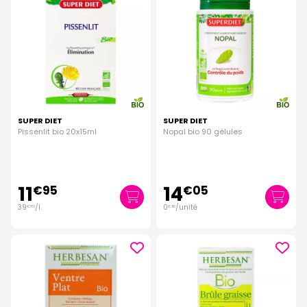
SUPER DIET
SUPER DIET
Pissenlit bio 20x15ml
Nopal bio 90 gélules
11
14
€
95
€
05
39
/
l.
0
/unité
€
83
€
16