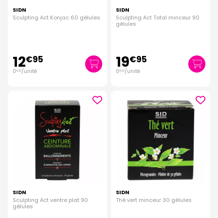
SIDN
SIDN
Sculpting Act Konjac 60 gélules
Sculpting Act Total minceur 90
gélules
12
19
€
95
€
95
0
/unité
0
/unité
€
22
€
22
SIDN
SIDN
Sculpting Act ventre plat 90
Thé vert minceur 30 gélules
gélules