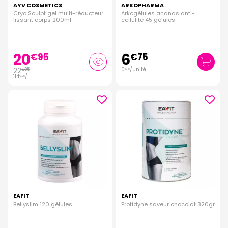
AYV COSMETICS
ARKOPHARMA
Cryo Sculpt gel multi-réducteur
Arkogélules ananas anti-
lissant corps 200ml
cellulite 45 gélules
20
6
€
95
€
75
22
0
/unité
€
95
€
15
114
/
l.
€
75
EAFIT
EAFIT
Bellyslim 120 gélules
Protidyne saveur chocolat 320gr