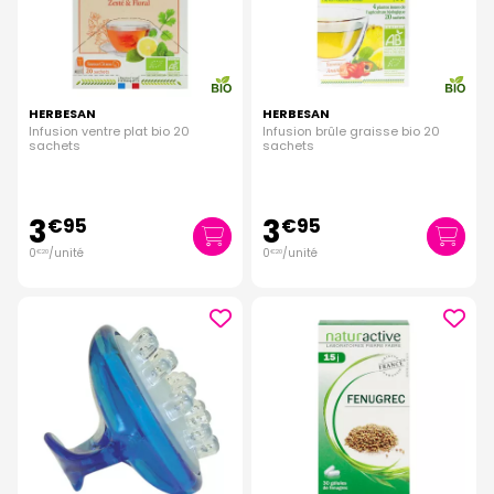
HERBESAN
HERBESAN
Infusion ventre plat bio 20
Infusion brûle graisse bio 20
sachets
sachets
3
3
€
95
€
95
0
/unité
0
/unité
€
20
€
20