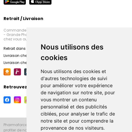
Retrait / Livraison
Commandez en ligne et venez chercher votre commande à Amiens
- Grande Pharmacie d’Amiens (Fachon) ou recevez-là rapidement
chez vous ou en point retrait
Nous utilisons des
Retrait dans la pharmacie d’Amiens
Livraison chez vous
cookies
Livraison chez votre commerçant
Nous utilisons des cookies et
d'autres technologies de suivi
pour améliorer votre expérience
Retrouvez-nous sur vos réseaux sociaux
de navigation sur notre site, pour
vous montrer un contenu
personnalisé et des publicités
ciblées, pour analyser le trafic de
notre site et pour comprendre la
Pharmaforce.fr et la Grande Pharmacie d’Amiens vous souhaitent de
provenance de nos visiteurs.
profiter de notre accueil, de nos conseils pharmaceutiques,