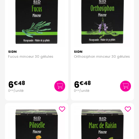
SIDN
SIDN
Fucus minceur 30 gélules
Orthosiphon minceur 30 gélules
6
6
€
48
€
48
0
/unité
0
/unité
€
22
€
22