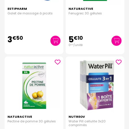
ESTIPHARM
NATURACTIVE
Galet de massage à picots
Fenugrec 30 gélules
3
5
€
50
€
10
0
/unité
€
17
NATURACTIVE
NUTREOV
Pectine de pomme 30 gélules
Water Pill cellulite 3x20
comprimés