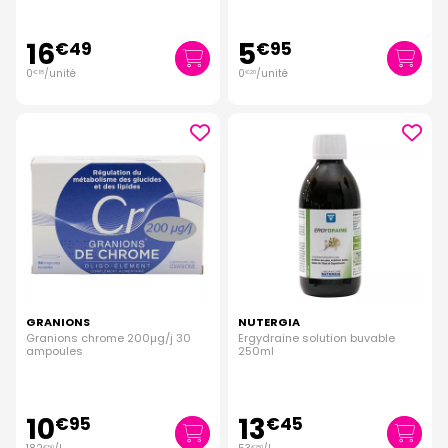
16
5
€
49
€
95
0
/unité
0
/unité
€
18
€
20
GRANIONS
NUTERGIA
Granions chrome 200µg/j 30
Ergydraine solution buvable
ampoules
250ml
10
13
€
95
€
45
€
50
€
80