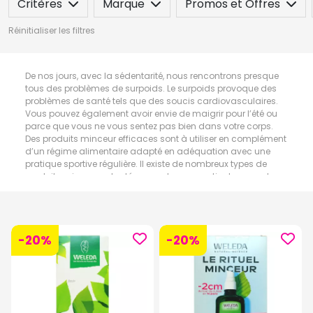
Critères
Marque
Promos et Offres
Réinitialiser les filtres
De nos jours, avec la sédentarité, nous rencontrons presque
tous des problèmes de surpoids. Le surpoids provoque des
problèmes de santé tels que des soucis cardiovasculaires.
Vous pouvez également avoir envie de maigrir pour l’été ou
parce que vous ne vous sentez pas bien dans votre corps.
Des produits minceur efficaces sont à utiliser en complément
d’un régime alimentaire adapté en adéquation avec une
pratique sportive régulière. Il existe de nombreux types de
produits minceur adaptés pour chaque partie du corps. Les
produits minceur peuvent se retrouver également sous forme
de patchs et crèmes amincissantes, de compléments
alimentaires, d’huiles essentielles ou de textiles minceur.
-20%
-20%