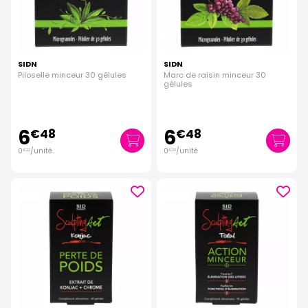
SIDN
SIDN
Piloselle minceur 30 gélules
Marc de raisin minceur 30
gélules
6
6
€
48
€
48
0
/unité
0
/unité
€
22
€
22