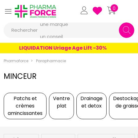
Pharmaforce Grande Pharmacie 
0
une marque
Rechercher
un conseil
un produit
LIQUIDATION Uriage Age Lift -30%
une marque
Pharmaforce
Parapharmacie
MINCEUR
Patchs et
Ventre
Drainage
Destocka
crèmes
plat
et detox
de graiss
amincissantes