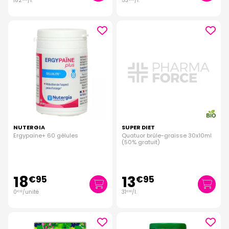
182
/
l.
53
/
l.
NUTERGIA
SUPER DIET
Ergypaïne+ 60 gélules
Quatuor brûle-graisse 30x10ml
(50% gratuit)
18
13
€
95
€
95
0
/unité
31
/
l.
€
32
€
00