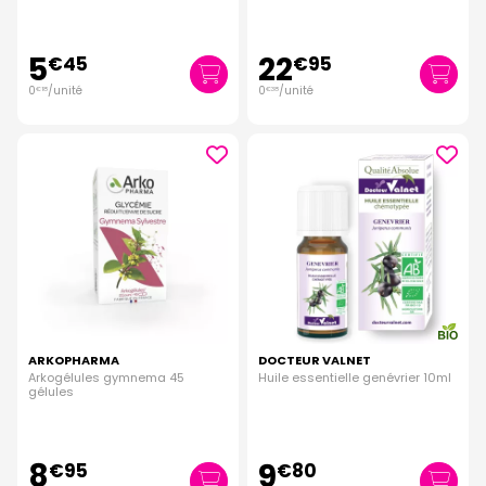
5
22
€
45
€
95
0
/unité
0
/unité
€
18
€
38
ARKOPHARMA
DOCTEUR VALNET
Arkogélules gymnema 45
Huile essentielle genévrier 10ml
gélules
8
9
€
95
€
80