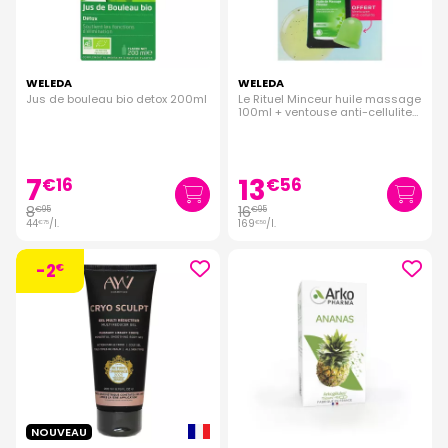
WELEDA
WELEDA
Jus de bouleau bio detox 200ml
Le Rituel Minceur huile massage
100ml + ventouse anti-cellulite
offerte
7
13
€
16
€
56
8
16
€
95
€
95
44
/
l.
169
/
l.
€
75
€
50
-2
€
NOUVEAU