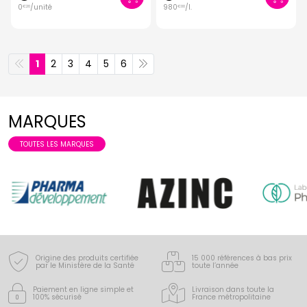
0
/unité
980
/
l.
€
20
€
00
1
2
3
4
5
6
MARQUES
TOUTES LES MARQUES
Origine des produits certifiée
15 000 références à bas prix
par le Ministère de la Santé
toute l’année
Paiement en ligne simple
et
Livraison dans toute la
100% sécurisé
France
métropolitaine