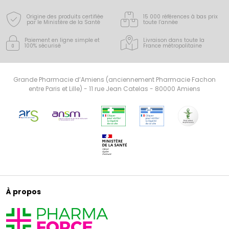
Origine des produits certifiée
15 000 références à bas prix
par le Ministère de la Santé
toute l’année
Paiement en ligne simple
et
Livraison dans toute la
100% sécurisé
France
métropolitaine
Grande Pharmacie d’Amiens (anciennement Pharmacie Fachon
entre Paris et Lille) - 11 rue Jean Catelas - 80000 Amiens
À propos