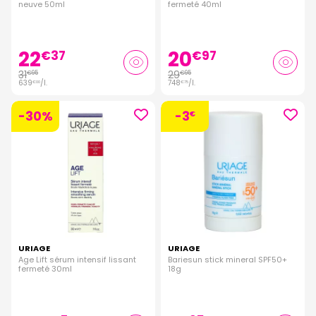
neuve 50ml
fermeté 40ml
22
20
€
37
€
97
31
29
€
95
€
95
639
/
l.
748
/
l.
€
00
€
75
-30%
-3
€
URIAGE
URIAGE
Age Lift sérum intensif lissant
Bariesun stick mineral SPF50+
fermeté 30ml
18g