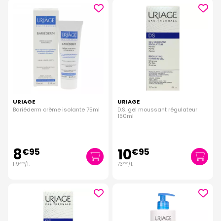
URIAGE
URIAGE
Bariéderm crème isolante 75ml
D.S. gel moussant régulateur
150ml
8
10
€
95
€
95
119
/
l.
73
/
l.
€
33
€
00