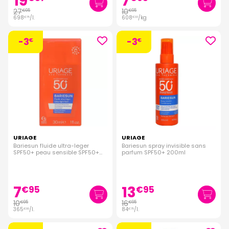
19
7
27
10
€
95
€
95
698
/
l.
608
/kg
€
75
€
33
-3
-3
€
€
URIAGE
URIAGE
Bariesun fluide ultra-leger
Bariesun spray invisible sans
SPF50+ peau sensible SPF50+
parfum SPF50+ 200ml
30ml
7
13
€
95
€
95
10
16
€
95
€
95
365
/
l.
84
/
l.
€
00
€
75