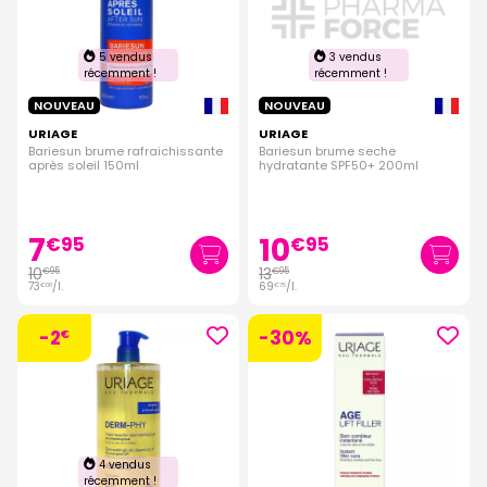
5 vendus
3 vendus
récemment !
récemment !
NOUVEAU
NOUVEAU
URIAGE
URIAGE
Bariesun brume rafraichissante
Bariesun brume seche
après soleil 150ml
hydratante SPF50+ 200ml
7
10
€
95
€
95
10
13
€
95
€
95
73
/
l.
69
/
l.
€
00
€
75
-2
-30%
€
4 vendus
récemment !