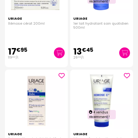
récemment !
URIAGE
URIAGE
Xémose cérat 200ml
1er lait hydratant soin quotidien
500ml
17
13
€
95
€
45
119
/
l.
26
/
l.
€
67
€
90
4 vendus
récemment !
URIAGE
URIAGE