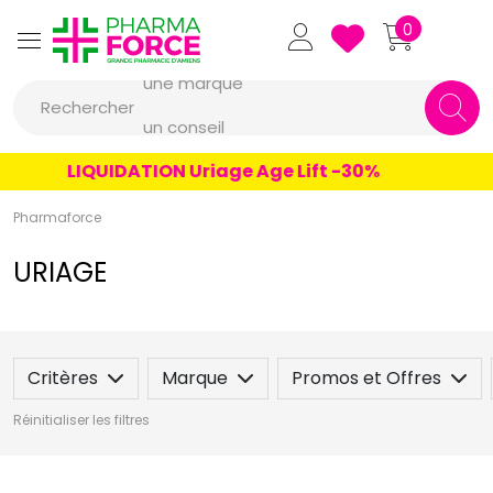
Pharmaforce Grande Pharmacie 
0
une marque
Rechercher
un conseil
un produit
LIQUIDATION Uriage Age Lift -30%
une marque
Pharmaforce
URIAGE
Critères
Marque
Promos et Offres
Réinitialiser les filtres