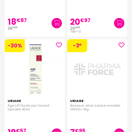
18
20
€
87
€
97
26
29
€
95
€
95
748
/
l.
€
75
-30%
-3
€
URIAGE
URIAGE
Age Lift fluide jour lissant
Bariesun stick solaire invisible
fermeté 40ml
SPF50+ 18g
€
57
€
95