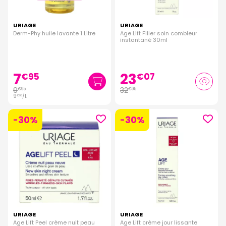
URIAGE
URIAGE
Derm-Phy huile lavante 1 Litre
Age Lift Filler soin combleur
instantané 30ml
7
23
€
95
€
07
9
32
€
95
€
95
9
/
l.
€
95
-30%
-30%
URIAGE
URIAGE
Age Lift Peel crème nuit peau
Age Lift crème jour lissante