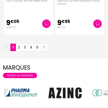
Soin croûtes de lait bébé 40ml
Xémose Syndet nettoyant doux
200ml
9
9
€
05
€
95
226
/
l.
49
/
l.
€
25
€
75
1
2
3
4
5
MARQUES
TOUTES LES MARQUES