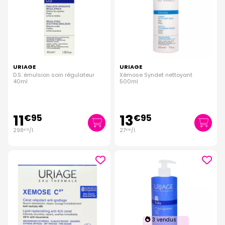
URIAGE
URIAGE
D.S. émulsion soin régulateur
Xémose Syndet nettoyant
40ml
500ml
11
13
€
95
€
95
298
/
l.
27
/
l.
€
75
€
90
3 vendus