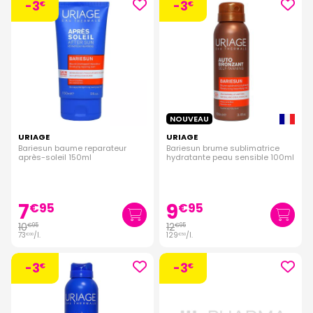
-3
-3
€
€
NOUVEAU
URIAGE
URIAGE
Bariesun baume reparateur
Bariesun brume sublimatrice
après-soleil 150ml
hydratante peau sensible 100ml
7
9
€
95
€
95
10
12
€
95
€
95
73
/
l.
129
/
l.
€
00
€
50
-3
-3
€
€