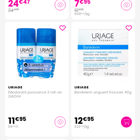
24
7
€
47
€
95
34
10
€
95
€
95
608
/kg
€
33
6 vendus
récemment !
URIAGE
URIAGE
Déodorant puissance 3 roll-on
Bariéderm onguent fissures 40g
2x50ml
11
12
€
95
€
95
119
/
l.
323
/kg
€
50
€
75