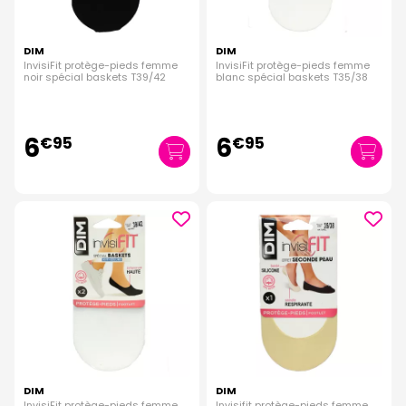
DIM
DIM
InvisiFit protège-pieds femme
InvisiFit protège-pieds femme
noir spécial baskets T39/42
blanc spécial baskets T35/38
6
6
€
95
€
95
DIM
DIM
InvisiFit protège-pieds femme
Invisifit protège-pieds femme