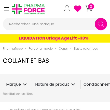
Pharmaforce Grande Pharmacie 
0
une marque
Rechercher
un conseil
LIQUIDATION Uriage Age Lift -30%
un produit
une marque
Pharmaforce
Parapharmacie
Corps
Buste et jambes
COLLANT ET BAS
Marque
Nature de produit
Conditionne
Réinitialiser les filtres
Les collants et bas de contention sont des alliés