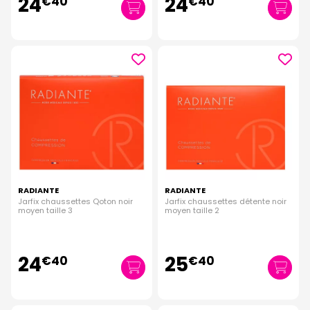
24
24
€
40
€
40
RADIANTE
RADIANTE
Jarfix chaussettes Qoton noir
Jarfix chaussettes détente noir
moyen taille 3
moyen taille 2
24
25
€
40
€
40