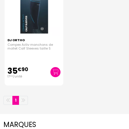
DJ ORTHO
Compex Activ manchons de
mollet Calf Sleeves taille S
35
€
90
17
/unité
€
95
1
MARQUES