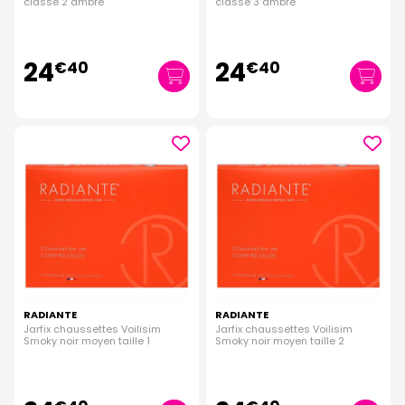
classe 2 ambre
classe 3 ambre
24
24
€
40
€
40
RADIANTE
RADIANTE
Jarfix chaussettes Voilisim
Jarfix chaussettes Voilisim
Smoky noir moyen taille 1
Smoky noir moyen taille 2