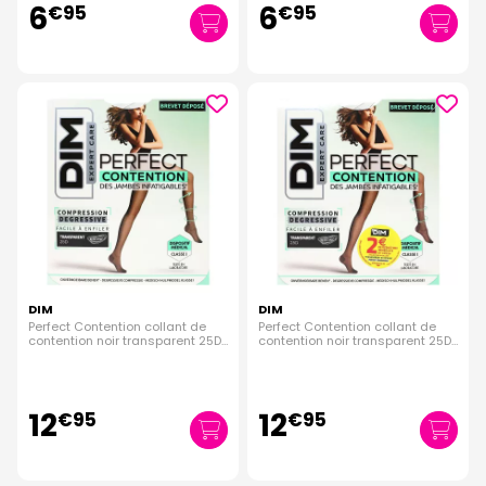
6
6
€
95
€
95
DIM
DIM
Perfect Contention collant de
Perfect Contention collant de
contention noir transparent 25D
contention noir transparent 25D
taille 1
taille 2
12
12
€
95
€
95