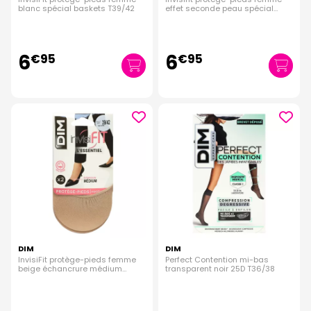
blanc spécial baskets T39/42
effet seconde peau spécial
ballerines T35/38
6
6
€
95
€
95
DIM
DIM
InvisiFit protège-pieds femme
Perfect Contention mi-bas
beige échancrure médium
transparent noir 25D T36/38
T39/42