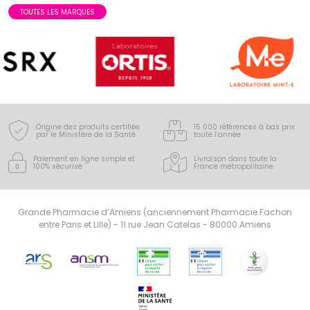
TOUTES LES MARQUES
Origine des produits certifiée
15 000 références à bas prix
par le Ministère de la Santé
toute l’année
Paiement en ligne simple
et
Livraison dans toute la
100% sécurisé
France
métropolitaine
Grande Pharmacie d’Amiens (anciennement Pharmacie Fachon
entre Paris et Lille) - 11 rue Jean Catelas - 80000 Amiens