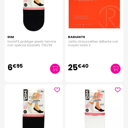
DIM
RADIANTE
InvisiFit protège-pieds femme
Jarfix chaussettes détente noir
noir spécial baskets T35/38
moyen taille 3
6
25
€
95
€
40