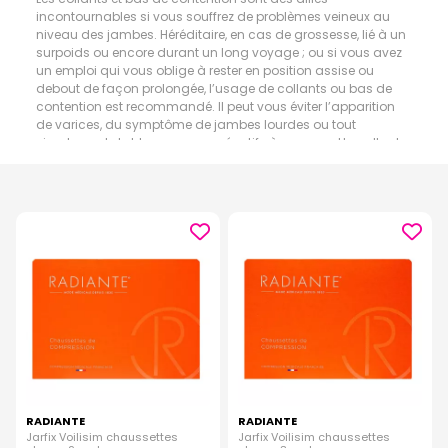
incontournables si vous souffrez de problèmes veineux au
niveau des jambes. Héréditaire, en cas de grossesse, lié à un
surpoids ou encore durant un long voyage ; ou si vous avez
un emploi qui vous oblige à rester en position assise ou
debout de façon prolongée, l’usage de collants ou bas de
contention est recommandé. Il peut vous éviter l’apparition
de varices, du symptôme de jambes lourdes ou tout
simplement de bleus non consécutifs à un coup. Un collant
ou des bas de contention peut aussi se décliner en
chaussettes pour les hommes, cet accessoire destiné au
confort veineux n’est pas essentiellement destiné aux
femmes, beaucoup d’hommes utilisent des chaussettes de
contention. Après une fracture de la jambe, il est souvent
préconisé d’en porter pour favoriser un bon retour veineux.
RADIANTE
RADIANTE
Jarfix Voilisim chaussettes
Jarfix Voilisim chaussettes