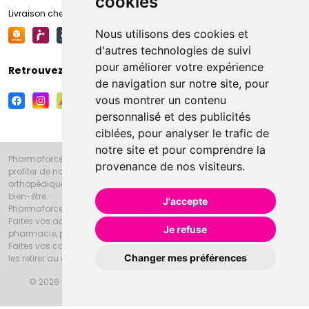
cookies
Livraison chez votre commerçant
Nous utilisons des cookies et
d'autres technologies de suivi
pour améliorer votre expérience
Retrouvez-nous sur vos réseaux sociaux
de navigation sur notre site, pour
vous montrer un contenu
personnalisé et des publicités
ciblées, pour analyser le trafic de
notre site et pour comprendre la
Pharmaforce.fr et la Grande Pharmacie d’Amiens vous souhaitent de
provenance de nos visiteurs.
profiter de notre accueil, de nos conseils pharmaceutiques,
orthopédiques, homéopathiques, parapharmaceutiques, beauté et
bien-être.
J'accepte
Pharmaforce.fr est le site internet de la Grande Pharmacie d’Amiens.
Faites vos achats en ligne grâce à un choix de 20000 références en
Je refuse
pharmacie, parapharmacie, diététique et animaux (vétérinaire).
Faites vos courses de pharmacie et parapharmacie en ligne et venez
Changer mes préférences
les retirer au drive ou vous les faire livrer à domicile.
© 2026 Grande Pharmacie d’Amiens
Tous droits réservés
Apotekisto