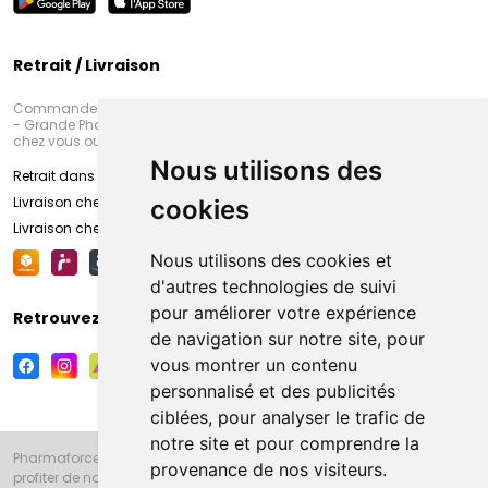
Retrait / Livraison
Commandez en ligne et venez chercher votre commande à Amiens
- Grande Pharmacie d’Amiens (Fachon) ou recevez-là rapidement
chez vous ou en point retrait
Nous utilisons des
Retrait dans la pharmacie d’Amiens
Livraison chez vous
cookies
Livraison chez votre commerçant
Nous utilisons des cookies et
d'autres technologies de suivi
pour améliorer votre expérience
Retrouvez-nous sur vos réseaux sociaux
de navigation sur notre site, pour
vous montrer un contenu
personnalisé et des publicités
ciblées, pour analyser le trafic de
notre site et pour comprendre la
Pharmaforce.fr et la Grande Pharmacie d’Amiens vous souhaitent de
provenance de nos visiteurs.
profiter de notre accueil, de nos conseils pharmaceutiques,