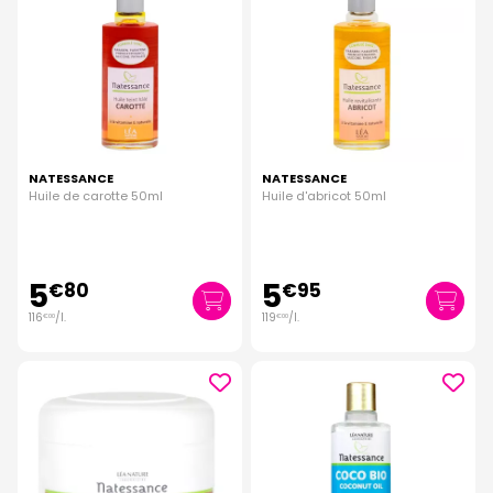
NATESSANCE
NATESSANCE
Huile de carotte 50ml
Huile d'abricot 50ml
5
5
€
80
€
95
116
/
l.
119
/
l.
€
00
€
00