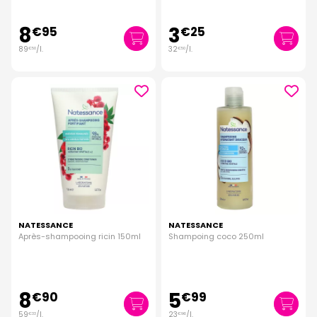
8
3
€
95
€
25
89
/
l.
32
/
l.
€
50
€
50
NATESSANCE
NATESSANCE
Après-shampooing ricin 150ml
Shampoing coco 250ml
8
5
€
90
€
99
59
/
l.
23
/
l.
€
33
€
96