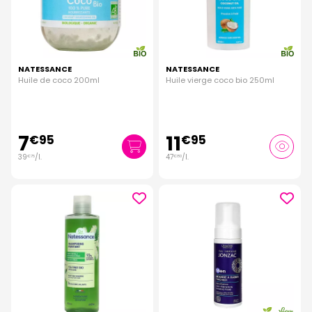
NATESSANCE
NATESSANCE
Huile de coco 200ml
Huile vierge coco bio 250ml
7
11
€
95
€
95
39
/
l.
47
/
l.
€
75
€
80