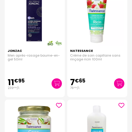
JONZAC
NATESSANCE
Men après-rasage baume-en-
Crème de soin capillaire sans
gel 50ml
rinçage ricin 100ml
11
7
€
95
€
65
239
/
l.
76
/
l.
€
00
€
50