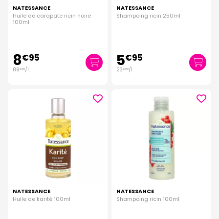
NATESSANCE
NATESSANCE
Huile de carapate ricin noire
Shampoing ricin 250ml
100ml
8
5
€
95
€
95
89
/
l.
23
/
l.
€
50
€
80
NATESSANCE
NATESSANCE
Huile de karité 100ml
Shampoing ricin 100ml