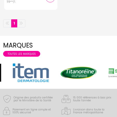
119
/
l.
€
50
1
MARQUES
TOUTES LES MARQUES
Origine des produits certifiée
15 000 références à bas prix
par le Ministère de la Santé
toute l’année
Paiement en ligne simple
et
Livraison dans toute la
100% sécurisé
France
métropolitaine