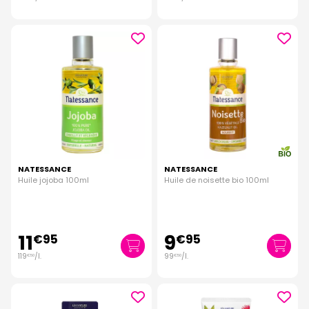
NATESSANCE
NATESSANCE
Huile jojoba 100ml
Huile de noisette bio 100ml
11
9
€
95
€
95
119
/
l.
99
/
l.
€
50
€
50