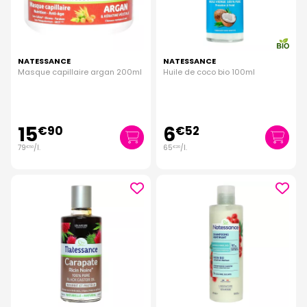
NATESSANCE
NATESSANCE
Masque capillaire argan 200ml
Huile de coco bio 100ml
15
6
€
90
€
52
79
/
l.
65
/
l.
€
50
€
20