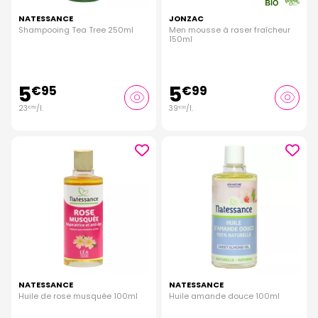
NATESSANCE
JONZAC
Shampooing Tea Tree 250ml
Men mousse à raser fraîcheur
150ml
5
5
€
95
€
99
23
/
l.
39
/
l.
€
80
€
93
NATESSANCE
NATESSANCE
Huile de rose musquée 100ml
Huile amande douce 100ml