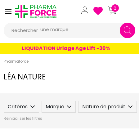
Pharmaforce Grande Pharmacie 
0
une marque
Rechercher
un conseil
un produit
LIQUIDATION Uriage Age Lift -30%
une marque
Pharmaforce
LÉA NATURE
Critères
Marque
Nature de produit
Réinitialiser les filtres