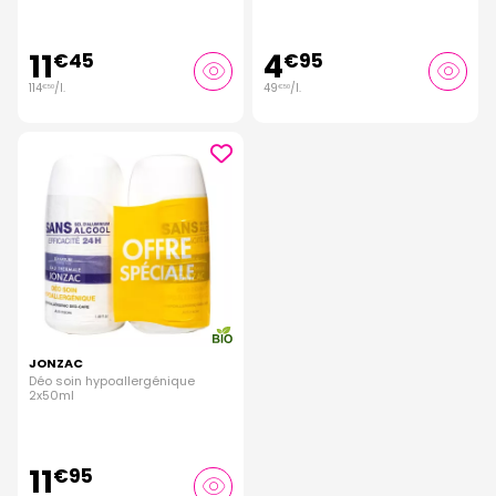
11
4
€
45
€
95
114
/
l.
49
/
l.
€
50
€
50
JONZAC
Déo soin hypoallergénique
2x50ml
11
€
95