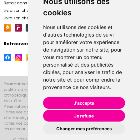
Nous utilisons des
Retrait dans la pharmacie d’Amiens
Livraison chez vous
cookies
Livraison chez votre commerçant
Nous utilisons des cookies et
d'autres technologies de suivi
pour améliorer votre expérience
Retrouvez-nous sur vos réseaux sociaux
de navigation sur notre site, pour
vous montrer un contenu
personnalisé et des publicités
ciblées, pour analyser le trafic de
notre site et pour comprendre la
Pharmaforce.fr et la Grande Pharmacie d’Amiens vous souhaitent de
provenance de nos visiteurs.
profiter de notre accueil, de nos conseils pharmaceutiques,
orthopédiques, homéopathiques, parapharmaceutiques, beauté et
bien-être.
J'accepte
Pharmaforce.fr est le site internet de la Grande Pharmacie d’Amiens.
Faites vos achats en ligne grâce à un choix de 20000 références en
Je refuse
pharmacie, parapharmacie, diététique et animaux (vétérinaire).
Faites vos courses de pharmacie et parapharmacie en ligne et venez
Changer mes préférences
les retirer au drive ou vous les faire livrer à domicile.
© 2026 Grande Pharmacie d’Amiens
Tous droits réservés