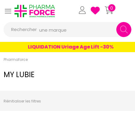
un conseil
Pharmaforce Grande Pharmacie 
0
un produit
Rechercher
une marque
LIQUIDATION Uriage Age Lift -30%
Pharmaforce
MY LUBIE
Réinitialiser les filtres