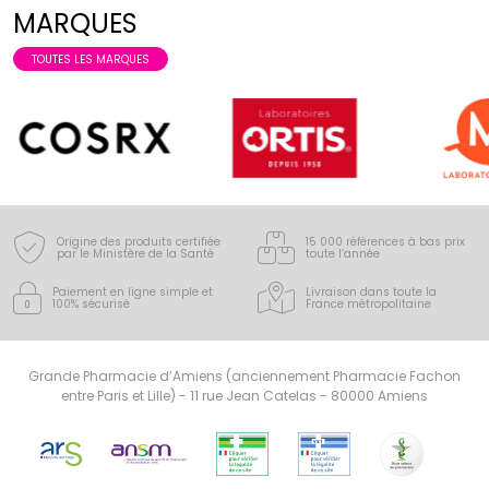
MARQUES
TOUTES LES MARQUES
Origine des produits certifiée
15 000 références à bas prix
par le Ministère de la Santé
toute l’année
Paiement en ligne simple
et
Livraison dans toute la
100% sécurisé
France
métropolitaine
Grande Pharmacie d’Amiens (anciennement Pharmacie Fachon
entre Paris et Lille) - 11 rue Jean Catelas - 80000 Amiens