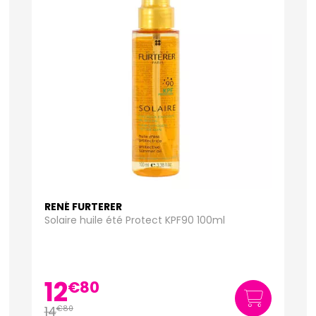
RENÉ FURTERER
Solaire huile été Protect KPF90 100ml
12
€
80
14
€
80