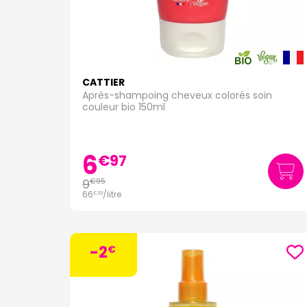
CATTIER
Après-shampoing cheveux colorés soin
couleur bio 150ml
6
€
97
9
€
95
66
/
litre
€
33
-2
€