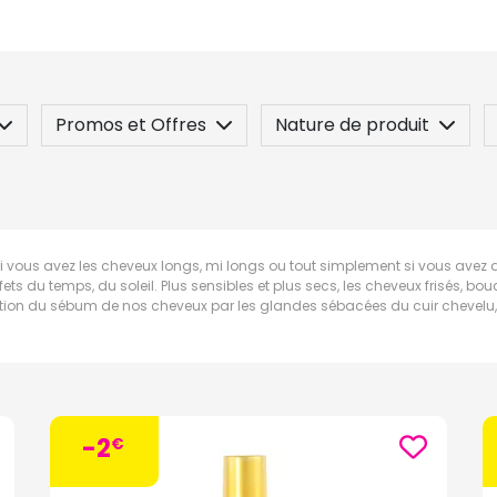
Promos et Offres
Nature de produit
 / Contre-indication
Posez une question
i vous avez les cheveux longs, mi longs ou tout simplement si vous avez d
s effets du temps, du soleil. Plus sensibles et plus secs, les cheveux frisés,
tion du sébum de nos cheveux par les glandes sébacées du cuir chevelu, 
-2
€