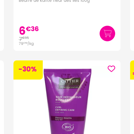
Beurre de karité fleur des îles 100g
6
€
36
7
€
95
79
/kg
€
50
-30%