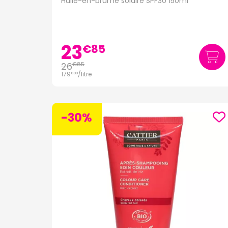
Huile-en-brume solaire SPF30 150ml
23
€
85
26
€
85
179
/
litre
€
00
-30%