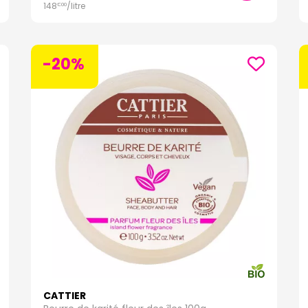
148
/
litre
€
00
-20%
CATTIER