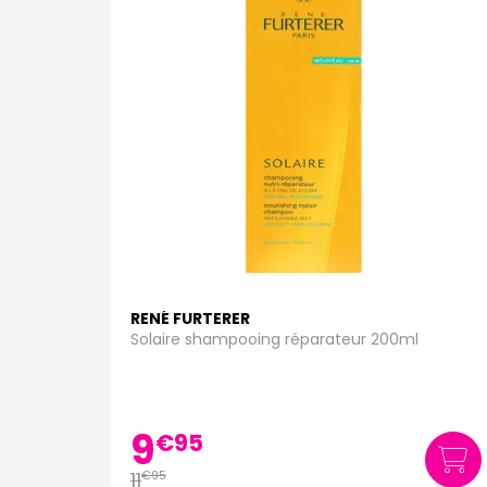
RENÉ FURTERER
Solaire shampooing réparateur 200ml
9
€
95
11
€
95