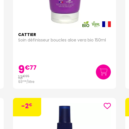
CATTIER
Soin définisseur boucles aloe vera bio 150ml
9
€
77
13
€
95
93
/
litre
€
00
-2
€