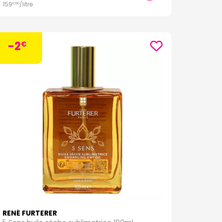
159
/
litre
€
50
-2
€
RENÉ FURTERER