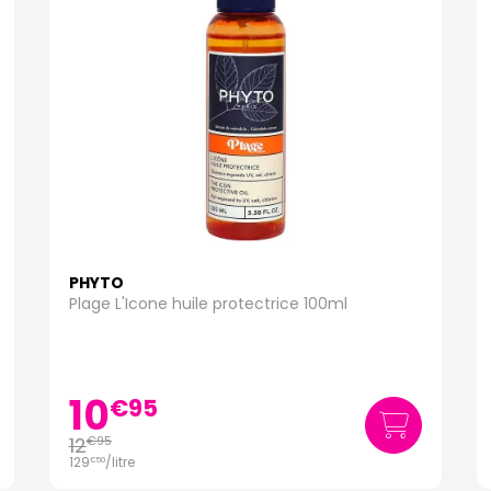
PHYTO
Plage L'Icone huile protectrice 100ml
10
€
95
12
€
95
129
/
litre
€
50