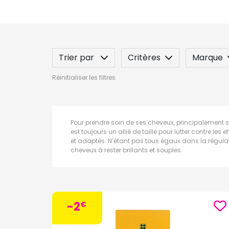
Trier par
Critères
Marque
Réinitialiser les filtres
Spécificité
Label
Indication
Pour prendre soin de ses cheveux, principalement s
est toujours un allié de taille pour lutter contre le
et adaptés. N’étant pas tous égaux dans la régula
cheveux à rester brillants et souples.
-2
€