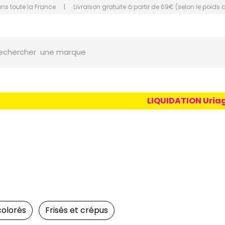
ans toute la France
|
Livraison gratuite à partir de 69€ (selon le poids 
une marque
orce Grande Pharmacie Amiens Fachon
echercher
un conseil
un produit
une marque
LIQUIDATION Uriage Age
olorés
Frisés et crépus