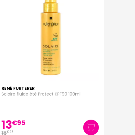
RENÉ FURTERER
Solaire fluide été Protect KPF90 100ml
13
€
95
15
€
95