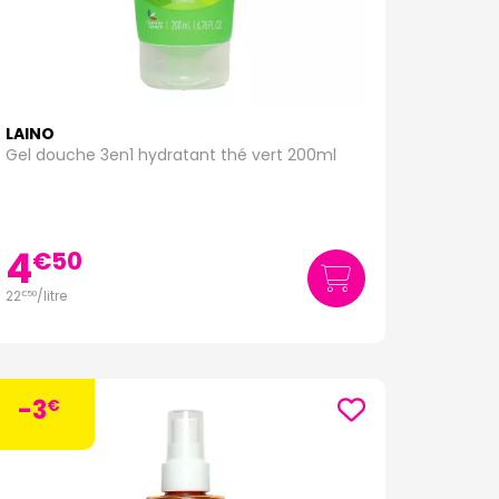
LAINO
Gel douche 3en1 hydratant thé vert 200ml
4
€
50
22
/
litre
€
50
-3
€