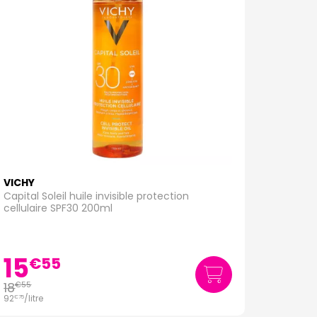
VICHY
Capital Soleil huile invisible protection
cellulaire SPF30 200ml
15
€
55
18
€
55
92
/
litre
€
75