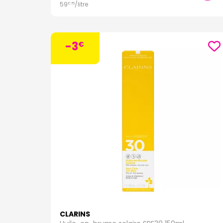
59
/
litre
€
75
-3
€
CLARINS