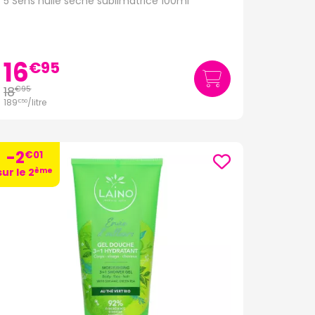
5 Sens huile sèche sublimatrice 100ml
16
€
95
18
€
95
189
/
litre
€
50
-2
€
01
ème
sur le 2