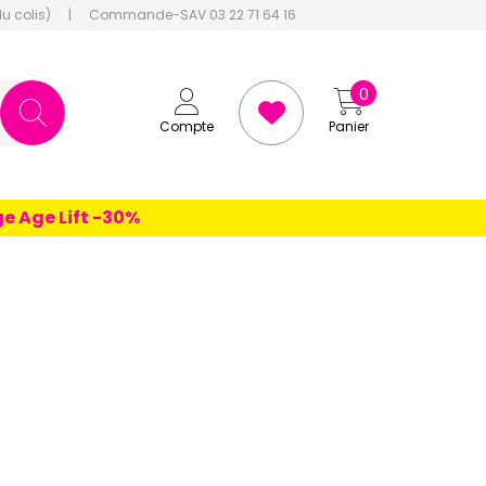
du colis)
|
Commande-SAV 03 22 71 64 16
0
Compte
Panier
 Lift -30%