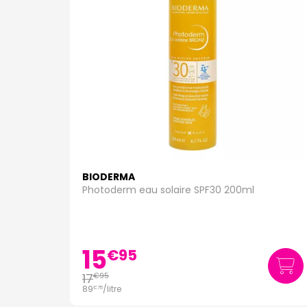
BIODERMA
Photoderm eau solaire SPF30 200ml
15
€
95
17
€
95
89
/
litre
€
75