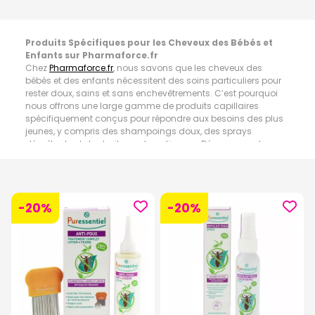
Produits Spécifiques pour les Cheveux des Bébés et
Enfants sur Pharmaforce.fr
Chez
Pharmaforce.fr
, nous savons que les cheveux des
bébés et des enfants nécessitent des soins particuliers pour
rester doux, sains et sans enchevêtrements. C’est pourquoi
nous offrons une large gamme de produits capillaires
spécifiquement conçus pour répondre aux besoins des plus
jeunes, y compris des shampoings doux, des sprays
démêlants et des traitements anti-poux. Découvrez notre
sélection de produits de haute qualité pour prendre soin des
cheveux de vos enfants.
Shampoings pour Bébés et Enfants
-20%
-20%
Les shampoings pour bébés et enfants sont formulés pour
être doux et non irritants, respectant ainsi le cuir chevelu
sensible des tout-petits.
Shampoings Doux :
Conçus sans parabènes, sulfates ni
colorants, nos shampoings doux nettoient en douceur les
cheveux et le cuir chevelu de votre enfant tout en évitant les
irritations et les larmes. Ils contiennent souvent des
ingrédients naturels comme la camomille, l’aloès et l’avoine,