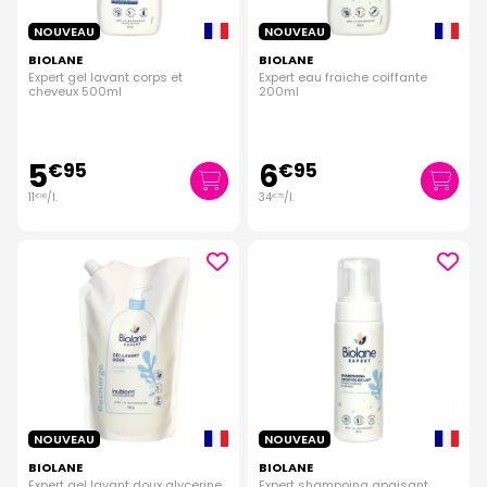
NOUVEAU
NOUVEAU
BIOLANE
BIOLANE
Expert gel lavant corps et
Expert eau fraiche coiffante
cheveux 500ml
200ml
5
6
€
95
€
95
11
/
l.
34
/
l.
€
90
€
75
NOUVEAU
NOUVEAU
BIOLANE
BIOLANE
Expert gel lavant doux glycerine
Expert shampoing apaisant