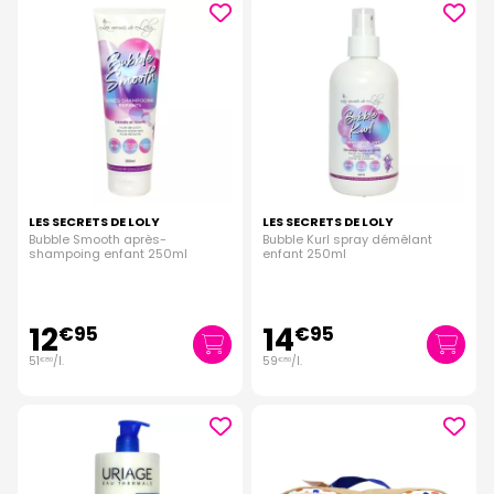
LES SECRETS DE LOLY
LES SECRETS DE LOLY
Bubble Smooth après-
Bubble Kurl spray démêlant
shampoing enfant 250ml
enfant 250ml
12
14
€
95
€
95
51
/
l.
59
/
l.
€
80
€
80