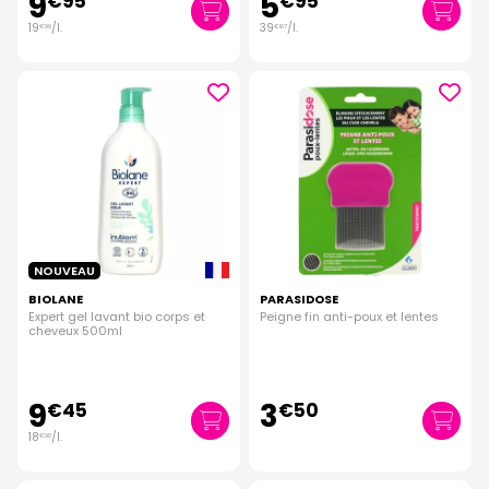
9
5
€
95
€
95
19
/
l.
39
/
l.
€
90
€
67
NOUVEAU
BIOLANE
PARASIDOSE
Expert gel lavant bio corps et
Peigne fin anti-poux et lentes
cheveux 500ml
9
3
€
45
€
50
18
/
l.
€
90