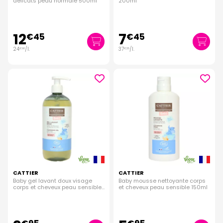
délicats peau normale 500ml
200ml
12
7
€
45
€
45
24
/
l.
37
/
l.
€
90
€
25
CATTIER
CATTIER
Baby gel lavant doux visage
Baby mousse nettoyante corps
corps et cheveux peau sensible
et cheveux peau sensible 150ml
500ml