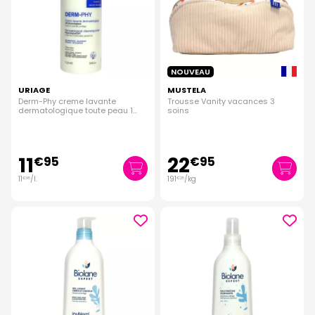
NOUVEAU
URIAGE
MUSTELA
Derm-Phy creme lavante
Trousse Vanity vacances 3
dermatologique toute peau 1
soins
Litre
11
22
€
95
€
95
11
/
l.
191
/kg
€
95
€
25