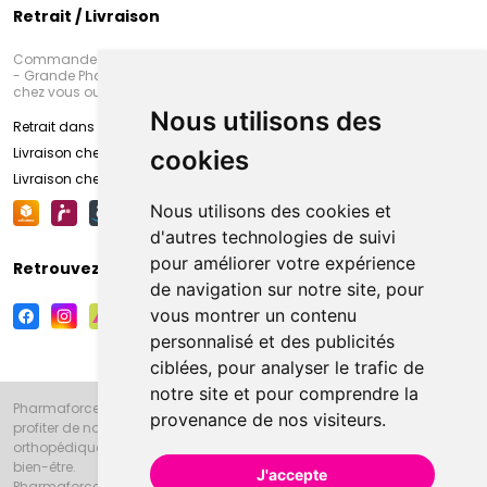
Retrait / Livraison
Commandez en ligne et venez chercher votre commande à Amiens
- Grande Pharmacie d’Amiens (Fachon) ou recevez-là rapidement
chez vous ou en point retrait
Nous utilisons des
Retrait dans la pharmacie d’Amiens
Livraison chez vous
cookies
Livraison chez votre commerçant
Nous utilisons des cookies et
d'autres technologies de suivi
pour améliorer votre expérience
Retrouvez-nous sur vos réseaux sociaux
de navigation sur notre site, pour
vous montrer un contenu
personnalisé et des publicités
ciblées, pour analyser le trafic de
notre site et pour comprendre la
Pharmaforce.fr et la Grande Pharmacie d’Amiens vous souhaitent de
provenance de nos visiteurs.
profiter de notre accueil, de nos conseils pharmaceutiques,
orthopédiques, homéopathiques, parapharmaceutiques, beauté et
bien-être.
J'accepte
Pharmaforce.fr est le site internet de la Grande Pharmacie d’Amiens.