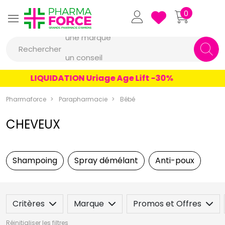
Pharmaforce Grande Pharmacie 
0
une marque
Rechercher
un conseil
un produit
LIQUIDATION Uriage Age Lift -30%
une marque
Pharmaforce
Parapharmacie
Bébé
CHEVEUX
Shampoing
Spray démélant
Anti-poux
Critères
Marque
Promos et Offres
Réinitialiser les filtres