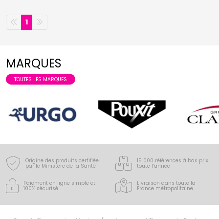
1
MARQUES
TOUTES LES MARQUES
Origine des produits certifiée
15 000 références à bas prix
par le Ministère de la Santé
toute l’année
Paiement en ligne simple
et
Livraison dans toute la
100% sécurisé
France
métropolitaine