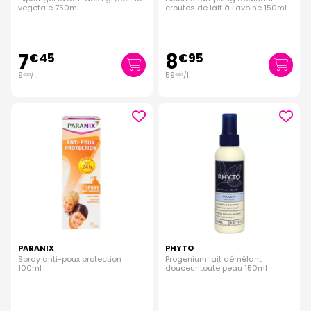
vegetale 750ml
croutes de lait à l'avoine 150ml
7
8
€
45
€
95
9
/
l.
59
/
l.
€
93
€
67
PARANIX
PHYTO
Spray anti-poux protection
Progenium lait démêlant
100ml
douceur toute peau 150ml