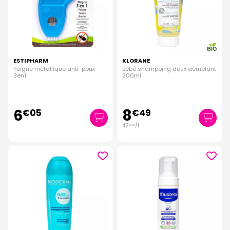
ESTIPHARM
KLORANE
Peigne métallique anti-poux
Bébé shampoing doux démêlant
3en1
200ml
6
8
€
05
€
49
42
/
l.
€
45