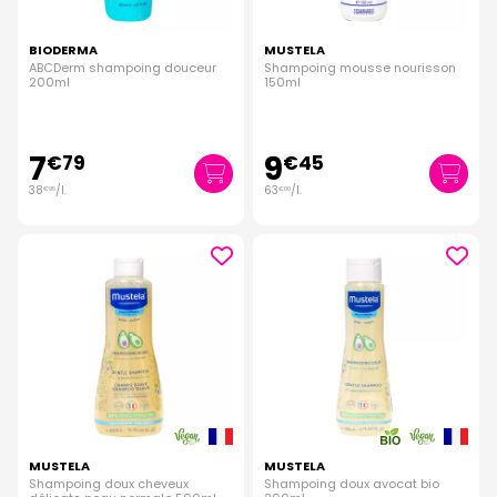
BIODERMA
MUSTELA
ABCDerm shampoing douceur
Shampoing mousse nourisson
200ml
150ml
7
9
€
79
€
45
38
/
l.
63
/
l.
€
95
€
00
MUSTELA
MUSTELA
Shampoing doux cheveux
Shampoing doux avocat bio