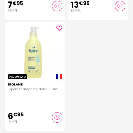
7
13
€
95
€
95
79
/
l.
93
/
l.
€
50
€
00
NOUVEAU
BIOLANE
Expert shampoing doux 350ml
6
€
95
19
/
l.
€
86