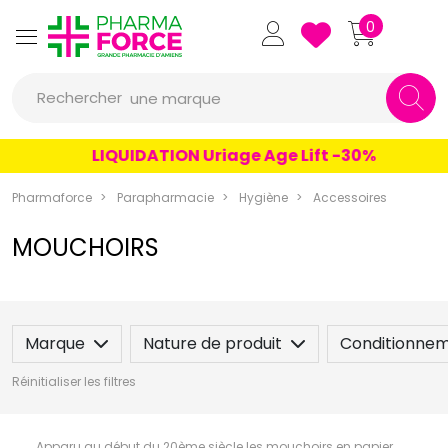
un conseil
Pharmaforce Grande Pharmacie 
0
un produit
Rechercher
une marque
LIQUIDATION Uriage Age Lift -30%
Pharmaforce
Parapharmacie
Hygiène
Accessoires
MOUCHOIRS
Marque
Nature de produit
Conditionne
Réinitialiser les filtres
Apparu au début du 20ème siècle les mouchoirs en papier,