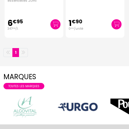
essentielles 20ml
6
1
€
95
€
90
347
/
l.
0
/unité
€
50
€
04
1
MARQUES
TOUTES LES MARQUES