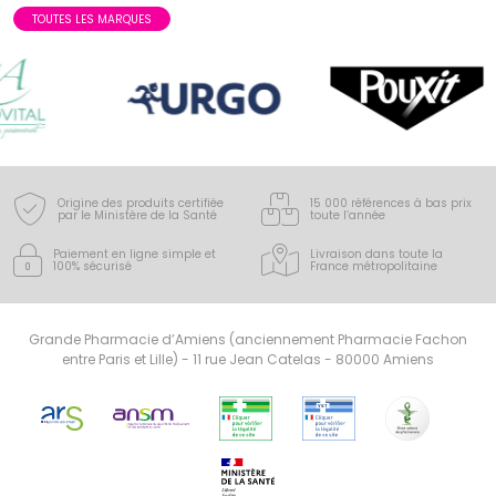
TOUTES LES MARQUES
Origine des produits certifiée
15 000 références à bas prix
par le Ministère de la Santé
toute l’année
Paiement en ligne simple
et
Livraison dans toute la
100% sécurisé
France
métropolitaine
Grande Pharmacie d’Amiens (anciennement Pharmacie Fachon
entre Paris et Lille) - 11 rue Jean Catelas - 80000 Amiens