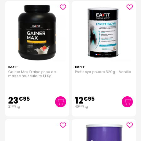
EAFIT
EAFIT
Gainer Max Fraise prise de
Protisoya poudre 320g - Vanille
masse musculaire 1,1 Kg
23
12
€
95
€
95
21
/kg
40
/kg
€
77
€
47