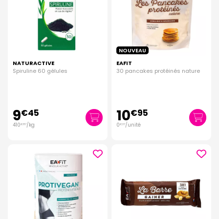
NOUVEAU
NATURACTIVE
EAFIT
Spiruline 60 gélules
30 pancakes protéinés nature
9
10
€
45
€
95
410
/kg
0
/unité
€
87
€
37