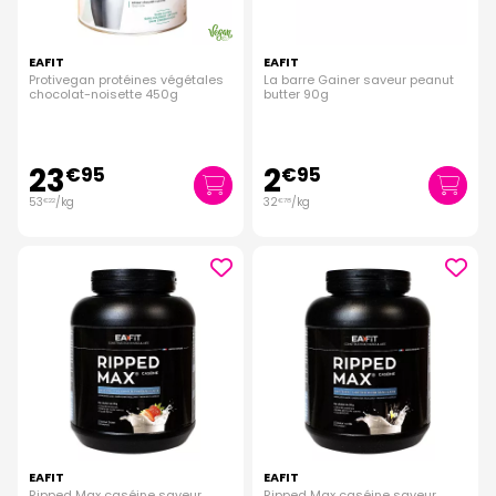
EAFIT
EAFIT
Protivegan protéines végétales
La barre Gainer saveur peanut
chocolat-noisette 450g
butter 90g
23
2
€
95
€
95
53
/kg
32
/kg
€
22
€
78
EAFIT
EAFIT
Ripped Max caséine saveur
Ripped Max caséine saveur