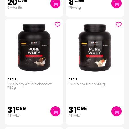
20
8
€
75
€
95
0
/unité
179
/kg
€
23
€
00
EAFIT
EAFIT
Pure Whey double chocolat
Pure Whey fraise 750g
750g
31
31
€
99
€
95
42
/kg
42
/kg
€
65
€
60