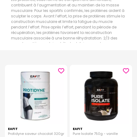
contribuent à l’augmentation et au maintien de la masse
musculaire. Pour les sportifs confirmés, les protéines aident à
sculpter le corps. Avant l’effort, la prise de protéines stimule la
construction musculaire et limite la fatigue du muscle
pendant l’effort. Prise après l’effort, pendant la période de
récupération, les protéines favorisent la reconstruction
musculaire associée à une bonne réhydratation. 2/3 des
apports protéiques doivent être toutefois couverts par une
bonne alimentation. On les retrouve principalement dans les
viandes, les poissons, les œufs ou les produits laitiers. Les
protéines sous forme de poudre ou de compléments
alimentaires sont préconisées chez les sportifs.
EAFIT
EAFIT
Protidyne saveur chocolat 320gr
Pure Isolate 750g - vanille