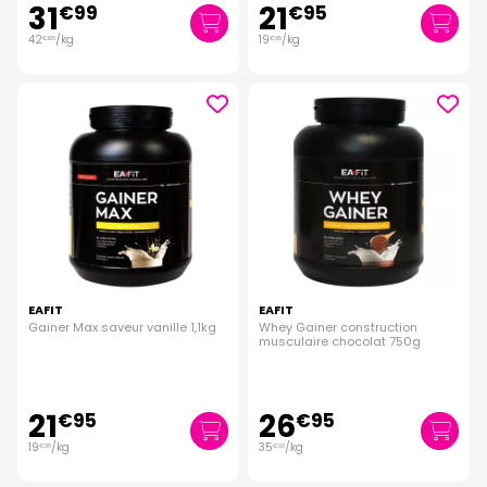
31
21
€
99
€
95
42
/kg
19
/kg
€
65
€
95
EAFIT
EAFIT
Gainer Max saveur vanille 1,1kg
Whey Gainer construction
musculaire chocolat 750g
21
26
€
95
€
95
19
/kg
35
/kg
€
95
€
93