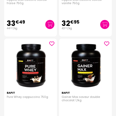
fraise 750g
vanille 750g
33
32
€
49
€
95
44
/kg
43
/kg
€
65
€
93
EAFIT
EAFIT
Pure Whey cappuccino 750g
Gainer Max saveur double
chocolat 1,1kg