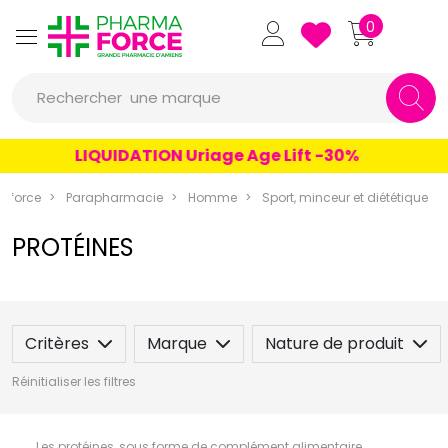
Pharmaforce Grande Pharmacie 
0
une marque
Rechercher
un conseil
un produit
LIQUIDATION Uriage Age Lift -30%
une marque
aforce
Parapharmacie
Homme
Sport, minceur et diététique
PROTÉINES
Critères
Marque
Nature de produit
Réinitialiser les filtres
Les protéines, sous forme de complément alimentaire,