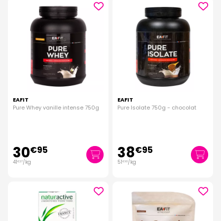
EAFIT
EAFIT
Pure Whey vanille intense 750g
Pure Isolate 750g - chocolat
30
38
€
95
€
95
41
/kg
51
/kg
€
27
€
93