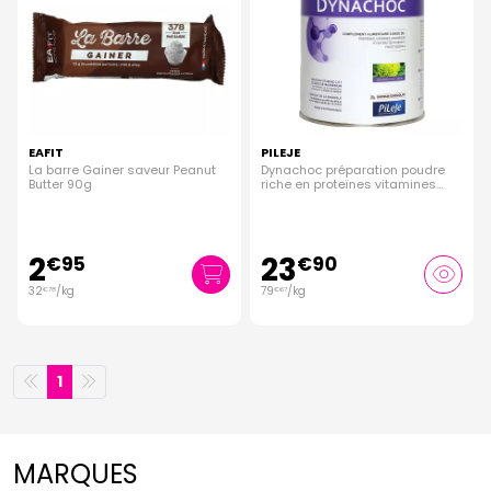
EAFIT
PILEJE
La barre Gainer saveur Peanut
Dynachoc préparation poudre
Butter 90g
riche en proteïnes vitamines
300g
2
23
€
95
€
90
32
/kg
79
/kg
€
78
€
67
1
MARQUES