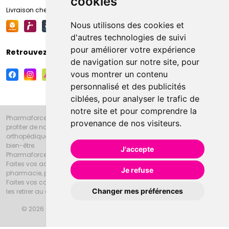
cookies
Livraison chez votre commerçant
Nous utilisons des cookies et
d'autres technologies de suivi
pour améliorer votre expérience
Retrouvez-nous sur vos réseaux sociaux
de navigation sur notre site, pour
vous montrer un contenu
personnalisé et des publicités
ciblées, pour analyser le trafic de
notre site et pour comprendre la
Pharmaforce.fr et la Grande Pharmacie d’Amiens vous souhaitent de
provenance de nos visiteurs.
profiter de notre accueil, de nos conseils pharmaceutiques,
orthopédiques, homéopathiques, parapharmaceutiques, beauté et
bien-être.
J'accepte
Pharmaforce.fr est le site internet de la Grande Pharmacie d’Amiens.
Faites vos achats en ligne grâce à un choix de 20000 références en
Je refuse
pharmacie, parapharmacie, diététique et animaux (vétérinaire).
Faites vos courses de pharmacie et parapharmacie en ligne et venez
Changer mes préférences
les retirer au drive ou vous les faire livrer à domicile.
© 2026 Grande Pharmacie d’Amiens
Tous droits réservés
Apotekisto