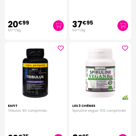
20
37
€
99
€
95
65
/kg
50
/kg
€
59
€
60
EAFIT
LES 3 CHÊNES
Tribulus 90 comprimés
Spiruline vegan 100 comprimés