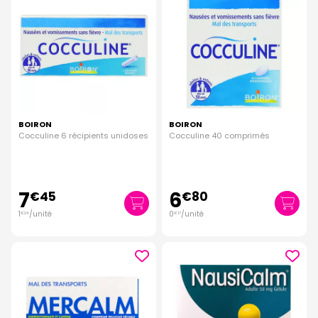
BOIRON
BOIRON
Cocculine 6 récipients unidoses
Cocculine 40 comprimés
7
6
€
45
€
80
1
/unité
0
/unité
€
24
€
17