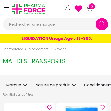
Pharmaforce Grande Pharmacie 
0
Rechercher
une marque
un conseil
LIQUIDATION Uriage Age Lift -30%
un produit
Pharmaforce
Médicament
Voyage
une marque
MAL DES TRANSPORTS
Marque
Nature de produit
Conditionne
Réinitialiser les filtres