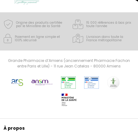
Origine des produits certifiée
15 000 références à bas prix
par le Ministère de la Santé
toute l’année
Paiement en ligne simple
et
Livraison dans toute la
100% sécurisé
France
métropolitaine
Grande Pharmacie d’Amiens (anciennement Pharmacie Fachon
entre Paris et Lille) - 11 rue Jean Catelas - 80000 Amiens
À propos