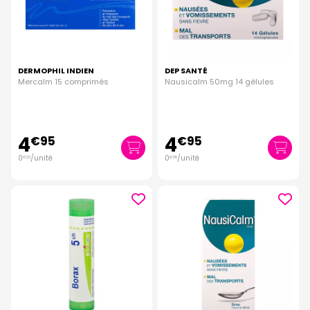
DERMOPHIL INDIEN
DEP SANTÉ
Mercalm 15 comprimés
Nausicalm 50mg 14 gélules
4
4
€
95
€
95
0
/unité
0
/unité
€
33
€
35