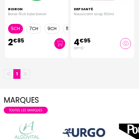
BOIRON
DEP SANTÉ
Borax 15ch tube boiron
Nausicalm sirop 150ml
5CH
7CH
9CH
15CH
2
4
€
85
€
95
33
/
l.
€
00
1
MARQUES
TOUTES LES MARQUES