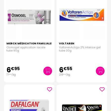
MERCK MÉDICATION FAMILIALE
VOLTAREN
Osmogel application locale
VoltarenActigo 2% intense gel
tube 90g
tube 30g
6
6
€
95
€
55
77
/kg
218
/kg
€
22
€
33