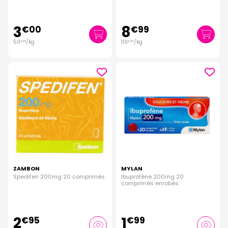
3
8
€
00
€
99
50
/kg
119
/kg
€
00
€
87
ZAMBON
MYLAN
Spedifen 200mg 20 comprimés
Ibuprofène 200mg 20
comprimés enrobés
2
1
€
95
€
99