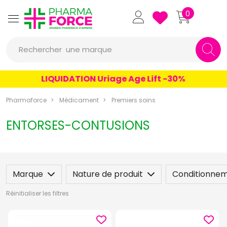
Pharmaforce Grande Pharmacie 
0
une marque
Rechercher
un conseil
LIQUIDATION Uriage Age Lift -30%
un produit
Pharmaforce
Médicament
Premiers soins
une marque
ENTORSES-CONTUSIONS
Marque
Nature de produit
Conditionne
Réinitialiser les filtres