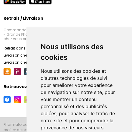
Retrait / Livraison
Commandez en ligne et venez chercher votre commande à Amiens
- Grande Pharmacie d’Amiens (Fachon) ou recevez-là rapidement
chez vous ou en point retrait
Nous utilisons des
Retrait dans la pharmacie d’Amiens
Livraison chez vous
cookies
Livraison chez votre commerçant
Nous utilisons des cookies et
d'autres technologies de suivi
pour améliorer votre expérience
Retrouvez-nous sur vos réseaux sociaux
de navigation sur notre site, pour
vous montrer un contenu
personnalisé et des publicités
ciblées, pour analyser le trafic de
notre site et pour comprendre la
Pharmaforce.fr et la Grande Pharmacie d’Amiens vous souhaitent de
provenance de nos visiteurs.
profiter de notre accueil, de nos conseils pharmaceutiques,