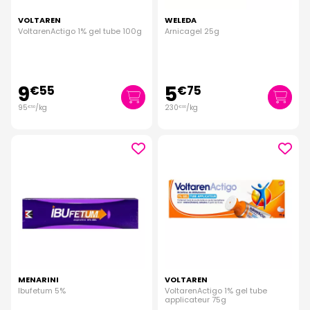
VOLTAREN
WELEDA
VoltarenActigo 1% gel tube 100g
Arnicagel 25g
9
5
€
55
€
75
95
/kg
230
/kg
€
50
€
00
MENARINI
VOLTAREN
Ibufetum 5%
VoltarenActigo 1% gel tube
applicateur 75g