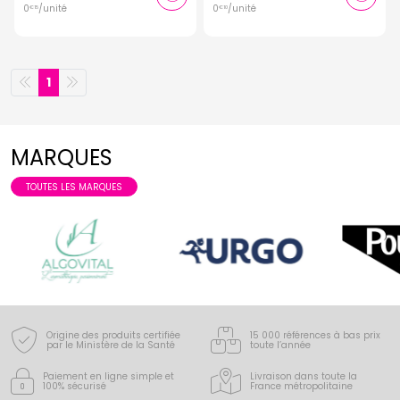
0
/unité
0
/unité
€
15
€
10
1
MARQUES
TOUTES LES MARQUES
Origine des produits certifiée
15 000 références à bas prix
par le Ministère de la Santé
toute l’année
Paiement en ligne simple
et
Livraison dans toute la
100% sécurisé
France
métropolitaine