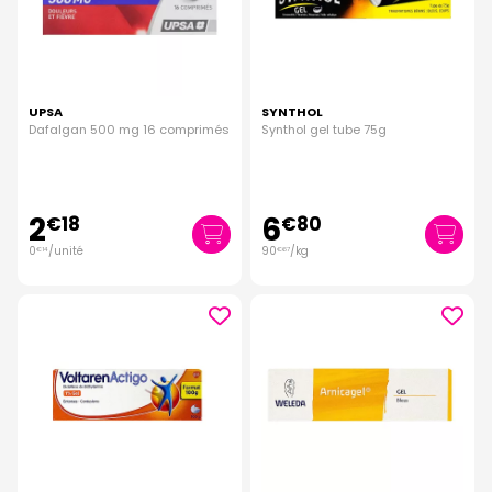
UPSA
SYNTHOL
Dafalgan 500 mg 16 comprimés
Synthol gel tube 75g
2
6
€
18
€
80
0
/unité
90
/kg
€
14
€
67