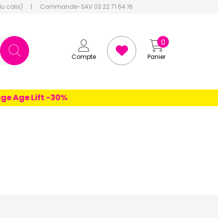
du colis)
|
Commande-SAV 03 22 71 64 16
0
Compte
Panier
Age Lift -30%