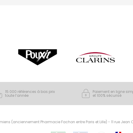
15 000 références à bas prix
Paiement en ligne sim
toute l’année
et 100% sécurisé
ens (anciennement Pharmacie Fachon entre Paris et Lille) - 11 rue Jean