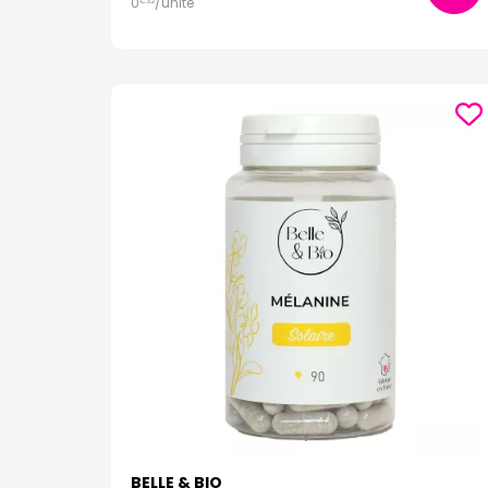
0
/unité
€
32
BELLE & BIO