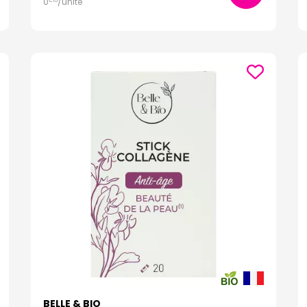
0
/unité
€
15
BELLE & BIO