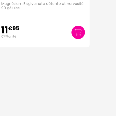
Magnésium Bisglycinate détente et nervosité
90 gélules
11
€
95
0
/unité
€
13