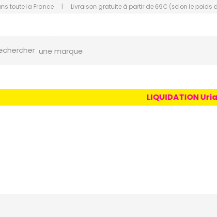
ans toute la France
|
Livraison gratuite à partir de 69€ (selon le poids 
orce Grande Pharmacie Amiens Fachon
une marque
echercher
un conseil
un produit
LIQUIDATION Uriage 
une marque