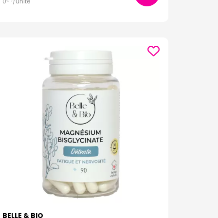
0
/unité
€
17
BELLE & BIO