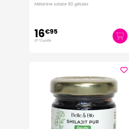
Mélanine solaire 90 gélules
16
€
95
0
/unité
€
19