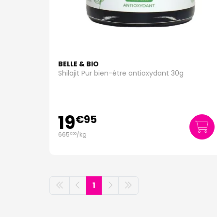
BELLE & BIO
Shilajit Pur bien-être antioxydant 30g
19
€
95
665
/kg
€
00
1