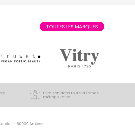
TOUTES LES MARQUES
ple
Livraison dans toute la France
métropolitaine
 Catelas - 80000 Amiens