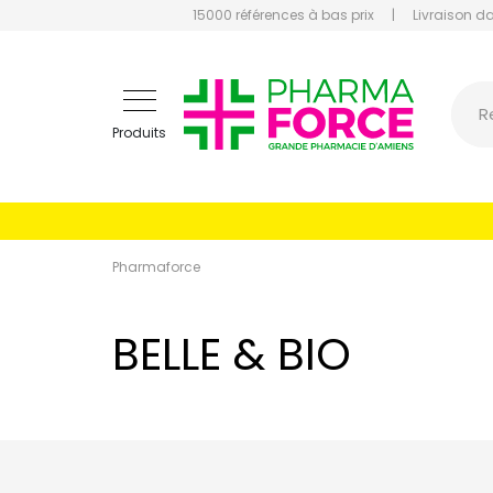
15000 références à bas prix
|
Livraison d
Pharmaf
R
Produits
Pharmaforce
BELLE & BIO