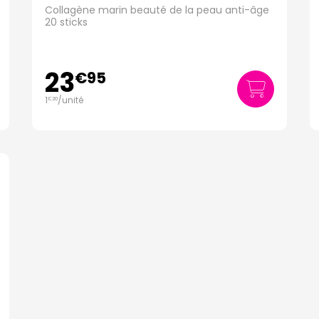
Collagène marin beauté de la peau anti-âge
20 sticks
23
€
95
1
/unité
€
20