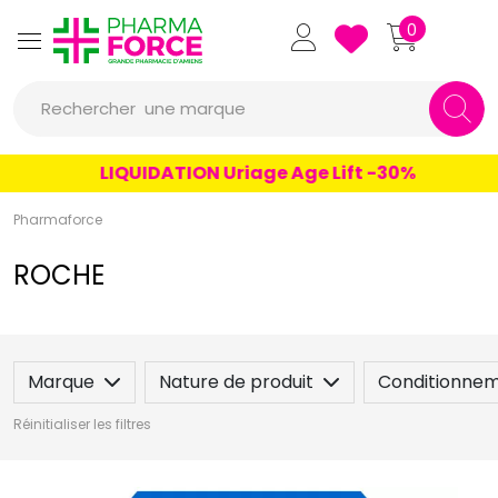
Pharmaforce Grande Pharmacie 
0
Rechercher
une marque
un conseil
LIQUIDATION Uriage Age Lift -30%
un produit
Pharmaforce
une marque
ROCHE
Marque
Nature de produit
Conditionne
Réinitialiser les filtres