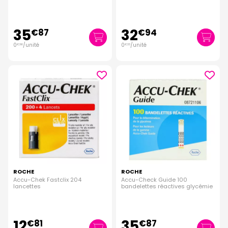
35
32
€
87
€
94
0
/unité
0
/unité
€
36
€
33
ROCHE
ROCHE
Accu-Chek Fastclix 204
Accu-Check Guide 100
lancettes
bandelettes réactives glycémie
12
35
€
81
€
87