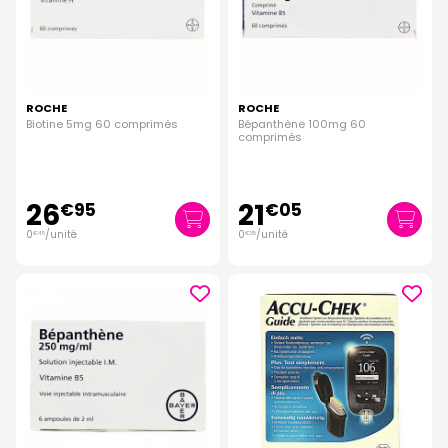
ROCHE
ROCHE
Biotine 5mg 60 comprimés
Bépanthène 100mg 60
comprimés
26
21
€
95
€
05
0
/unité
0
/unité
€
45
€
35