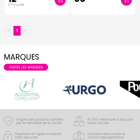
0
/unité
€
06
1
MARQUES
TOUTES LES MARQUES
Origine des produits certifiée
15 000 références à bas prix
par le Ministère de la Santé
toute l’année
Paiement en ligne simple
et
Livraison dans toute la
100% sécurisé
France
métropolitaine