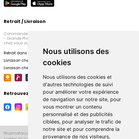
Retrait / Livraison
Commandez en ligne et venez chercher votre commande à Amiens
- Grande Pharmacie d’Amiens (Fachon) ou recevez-là rapidement
chez vous ou en point retrait
Nous utilisons des
Retrait dans la pharmacie d’Amiens
Livraison chez vous
cookies
Livraison chez votre commerçant
Nous utilisons des cookies et
d'autres technologies de suivi
pour améliorer votre expérience
Retrouvez-nous sur vos réseaux sociaux
de navigation sur notre site, pour
vous montrer un contenu
personnalisé et des publicités
ciblées, pour analyser le trafic de
notre site et pour comprendre la
Pharmaforce.fr et la Grande Pharmacie d’Amiens vous souhaitent de
provenance de nos visiteurs.
profiter de notre accueil, de nos conseils pharmaceutiques,