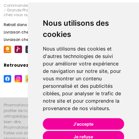
Commandez en ligne et venez chercher votre commande à Amiens
- Grande Pharmacie d’Amiens (Fachon) ou recevez-là rapidement
chez vous ou en point retrait
Nous utilisons des
Retrait dans la pharmacie d’Amiens
Livraison chez vous
cookies
Livraison chez votre commerçant
Nous utilisons des cookies et
d'autres technologies de suivi
pour améliorer votre expérience
Retrouvez-nous sur vos réseaux sociaux
de navigation sur notre site, pour
vous montrer un contenu
personnalisé et des publicités
ciblées, pour analyser le trafic de
notre site et pour comprendre la
Pharmaforce.fr et la Grande Pharmacie d’Amiens vous souhaitent de
provenance de nos visiteurs.
profiter de notre accueil, de nos conseils pharmaceutiques,
orthopédiques, homéopathiques, parapharmaceutiques, beauté et
bien-être.
J'accepte
Pharmaforce.fr est le site internet de la Grande Pharmacie d’Amiens.
Faites vos achats en ligne grâce à un choix de 20000 références en
Je refuse
pharmacie, parapharmacie, diététique et animaux (vétérinaire).