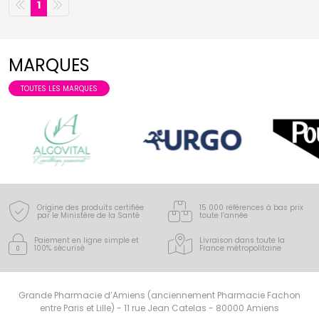
1
MARQUES
TOUTES LES MARQUES
Origine des produits certifiée
15 000 références à bas prix
par le Ministère de la Santé
toute l’année
Paiement en ligne simple
et
Livraison dans toute la
100% sécurisé
France
métropolitaine
Grande Pharmacie d’Amiens (anciennement Pharmacie Fachon
entre Paris et Lille) - 11 rue Jean Catelas - 80000 Amiens