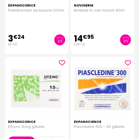
EXPANSCIENCE
NOVIDERM
Prexidine bain de bouche 200ml
Boréade SL soin lissant 40ml
3
14
€
24
€
95
16
/
l.
373
/
l.
€
20
€
75
EXPANSCIENCE
EXPANSCIENCE
Effizinc 15mg gélules
Piascledine 300 - 30 gélules