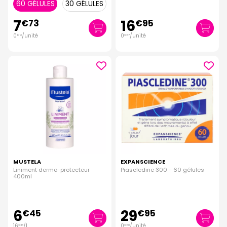
60 GÉLULES
30 GÉLULES
7
16
€
73
€
95
0
/unité
0
/unité
€
13
€
57
MUSTELA
EXPANSCIENCE
Liniment dermo-protecteur
Piascledine 300 - 60 gélules
400ml
6
29
€
45
€
95
16
/
l.
0
/unité
€
13
€
50