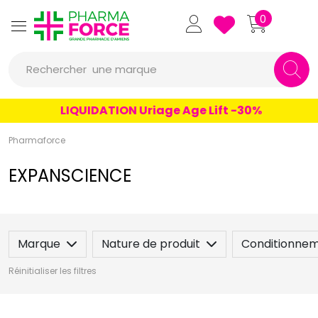
Pharmaforce Grande Pharmacie 
0
une marque
Rechercher
un conseil
LIQUIDATION Uriage Age Lift -30%
un produit
Pharmaforce
une marque
EXPANSCIENCE
Marque
Nature de produit
Conditionne
Réinitialiser les filtres