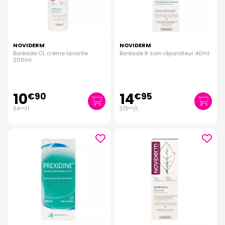
NOVIDERM
NOVIDERM
Boréade CL crème lavante
Boréade R soin réparateur 40ml
200ml
10
14
€
90
€
95
54
/
l.
373
/
l.
€
50
€
75