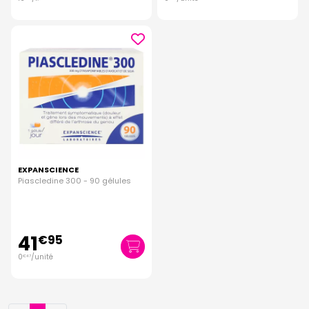
EXPANSCIENCE
Piascledine 300 - 90 gélules
41
€
95
0
/unité
€
47