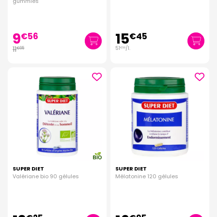
gummies
9
15
€
56
€
45
11
51
/
l.
€
95
€
50
SUPER DIET
SUPER DIET
Valériane bio 90 gélules
Mélatonine 120 gélules