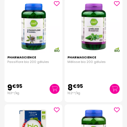
PHARMASCIENCE
PHARMASCIENCE
Passiflore bio 200 gélules
Mélisse bio 200 gélules
9
8
€
95
€
95
163
/kg
162
/kg
€
11
€
73