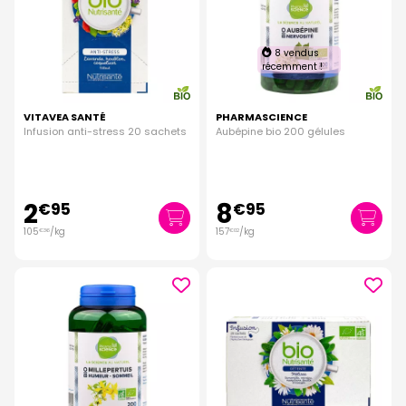
8 vendus
récemment !
VITAVEA SANTÉ
PHARMASCIENCE
Infusion anti-stress 20 sachets
Aubépine bio 200 gélules
2
8
€
95
€
95
105
/kg
157
/kg
€
36
€
02