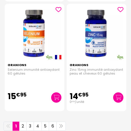
GRANIONS
GRANIONS
Selenium immunité antioxydant
Zinc 15mg immunité antioxydant
60 gélules
peau et cheveux 60 gélules
15
14
€
95
€
95
0
/unité
€
25
1
2
3
4
5
6