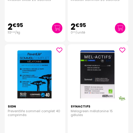
2
2
€
95
€
95
113
/kg
0
/unité
€
46
€
15
SIDN
SYNACTIFS
Preventlife sommeil complet 40
Melagreen mélatonine 15
comprimés
gélules