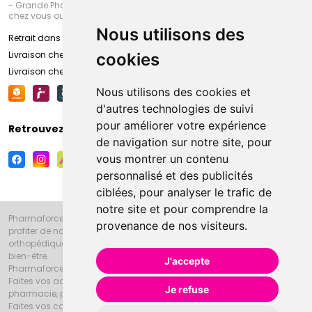
- Grande Pharmacie d’Amiens (Fachon) ou recevez-là rapidement
chez vous ou en point retrait
Nous utilisons des
Retrait dans la pharmacie d’Amiens
Livraison chez vous
cookies
Livraison chez votre commerçant
Nous utilisons des cookies et
d'autres technologies de suivi
pour améliorer votre expérience
Retrouvez-nous sur vos réseaux sociaux
de navigation sur notre site, pour
vous montrer un contenu
personnalisé et des publicités
ciblées, pour analyser le trafic de
notre site et pour comprendre la
Pharmaforce.fr et la Grande Pharmacie d’Amiens vous souhaitent de
provenance de nos visiteurs.
profiter de notre accueil, de nos conseils pharmaceutiques,
orthopédiques, homéopathiques, parapharmaceutiques, beauté et
bien-être.
J'accepte
Pharmaforce.fr est le site internet de la Grande Pharmacie d’Amiens.
Faites vos achats en ligne grâce à un choix de 20000 références en
Je refuse
pharmacie, parapharmacie, diététique et animaux (vétérinaire).
Faites vos courses de pharmacie et parapharmacie en ligne et venez