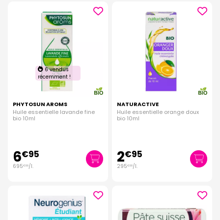
6 vendus
récemment !
PHYTOSUN AROMS
NATURACTIVE
Huile essentielle lavande fine
Huile essentielle orange doux
bio 10ml
bio 10ml
6
2
€
95
€
95
695
/
l.
295
/
l.
€
00
€
00