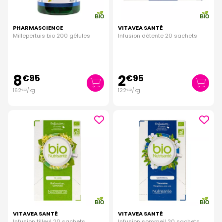
PHARMASCIENCE
VITAVEA SANTÉ
Millepertuis bio 200 gélules
Infusion détente 20 sachets
8
2
€
95
€
95
162
/kg
122
/kg
€
73
€
92
VITAVEA SANTÉ
VITAVEA SANTÉ
Infusion tilleul 20 sachets
Infusion sommeil 20 sachets