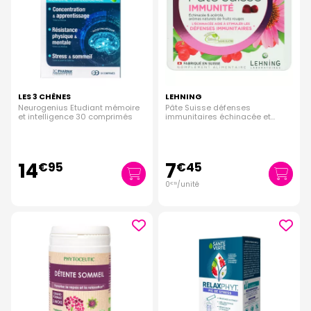
LES 3 CHÊNES
LEHNING
Neurogenius Etudiant mémoire
Pâte Suisse défenses
et intelligence 30 comprimés
immunitaires échinacée et
acérola 40 gommes
14
7
€
95
€
45
0
/unité
€
19