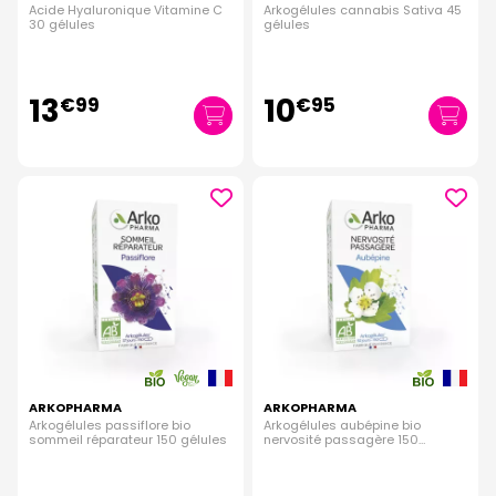
Acide Hyaluronique Vitamine C
Arkogélules cannabis Sativa 45
30 gélules
gélules
13
10
€
99
€
95
ARKOPHARMA
ARKOPHARMA
Arkogélules passiflore bio
Arkogélules aubépine bio
sommeil réparateur 150 gélules
nervosité passagère 150
gélules