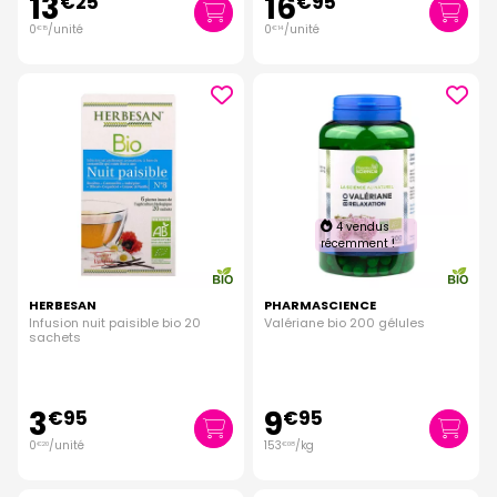
13
16
€
25
€
95
0
/unité
0
/unité
€
15
€
14
4 vendus
récemment !
HERBESAN
PHARMASCIENCE
Infusion nuit paisible bio 20
Valériane bio 200 gélules
sachets
3
9
€
95
€
95
0
/unité
153
/kg
€
20
€
08