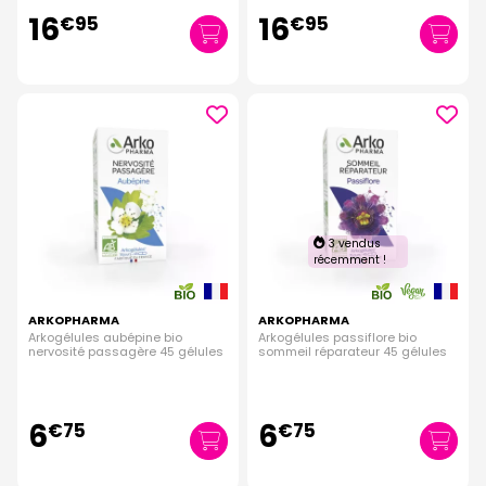
16
16
€
95
€
95
3 vendus
récemment !
ARKOPHARMA
ARKOPHARMA
Arkogélules aubépine bio
Arkogélules passiflore bio
nervosité passagère 45 gélules
sommeil réparateur 45 gélules
6
6
€
75
€
75