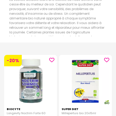
cesse être au meilleur de soi. Cependant le quotidien peut
provoquer, suivant votre sensibilité, des problèmes de
nervosité, d’insomnie ou de stress. Un complément
alimentaire bio naturel approprié à chaque symptôme
favorisera votre détente et votre relaxation. Il vous aidera à
retrouver un sommeil long et réparateur pour mieux affronter
la journée. Certaines plantes issues de l’agriculture
biologique ont des propriétés apaisantes telles que la
camomille, l’aubépine, la verveine et la marjolaine, l’anis vert
et la passiflore.
-20%
BIOCYTE
SUPER DIET
Longevity Noctrim Forte 60
Millepertuis bio 20x15ml