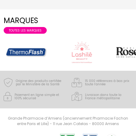
MARQUES
TOUTES LES MARQUES
Origine des produits certifiée
15 000 références à bas prix
par le Ministère de la Santé
toute l’année
Paiement en ligne simple
et
Livraison dans toute la
100% sécurisé
France
métropolitaine
Grande Pharmacie d’Amiens (anciennement Pharmacie Fachon
entre Paris et Lille) - 11 rue Jean Catelas - 80000 Amiens