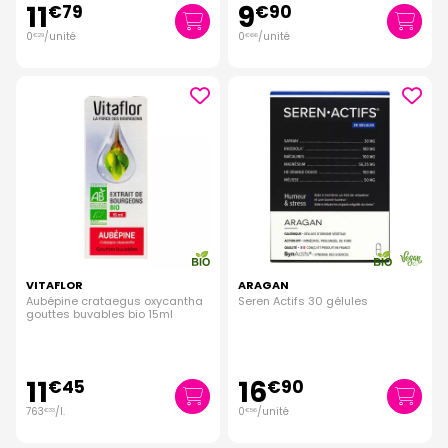
11
9
€
79
€
90
0
/unité
0
/unité
€
29
€
66
VITAFLOR
ARAGAN
Aubépine crataegus oxycantha
Seren Actifs 30 gélules
gouttes buvables bio 15ml
11
16
€
45
€
90
763
/
l.
0
/unité
€
33
€
56