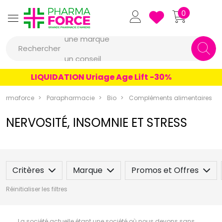
Pharmaforce Grande Pharmacie 
0
une marque
Rechercher
un conseil
un produit
LIQUIDATION Uriage Age Lift -30%
une marque
harmaforce
Parapharmacie
Bio
Compléments alimentaires
NERVOSITÉ, INSOMNIE ET STRESS
Critères
Marque
Promos et Offres
Réinitialiser les filtres
La société actuelle étant une société où nous devons sans