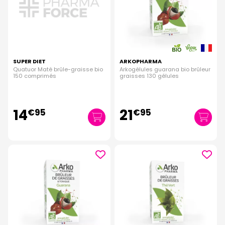
SUPER DIET
ARKOPHARMA
Quatuor Maté brûle-graisse bio
Arkogélules guarana bio brûleur
150 comprimés
graisses 130 gélules
14
21
€
95
€
95