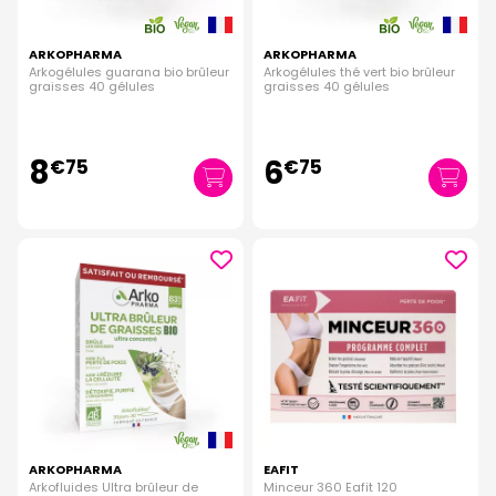
ARKOPHARMA
ARKOPHARMA
Arkogélules guarana bio brûleur
Arkogélules thé vert bio brûleur
graisses 40 gélules
graisses 40 gélules
8
6
€
75
€
75
ARKOPHARMA
EAFIT
Arkofluides Ultra brûleur de
Minceur 360 Eafit 120