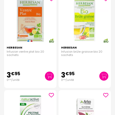
HERBESAN
HERBESAN
Infusion ventre plat bio 20
Infusion brûle graisse bio 20
sachets
sachets
3
3
€
95
€
95
0
/unité
0
/unité
€
20
€
20