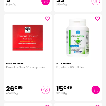
9
33
142
/kg
377
/kg
€
14
€
22
NEW NORDIC
NUTERGIA
Piment brûleur 60 comprimés
Ergydetox 60 gélules
26
15
€
95
€
49
464
/kg
516
/kg
€
66
€
33