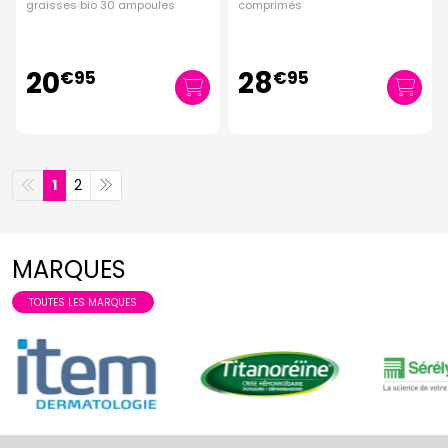
graisses bio 30 ampoules
comprimés
20
28
€
95
€
95
1
2
MARQUES
TOUTES LES MARQUES