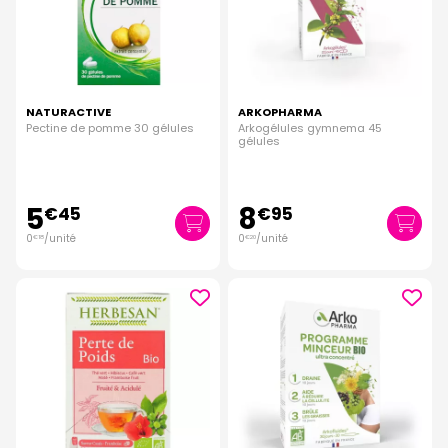
NATURACTIVE
ARKOPHARMA
Pectine de pomme 30 gélules
Arkogélules gymnema 45
gélules
5
8
€
45
€
95
0
/unité
0
/unité
€
18
€
20