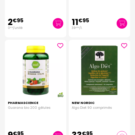
2
11
€
95
€
95
0
/unité
39
/
l.
€
15
€
83
PHARMASCIENCE
NEW NORDIC
Guarana bio 200 gélules
Algo Diet 90 comprimés
€
95
€
95