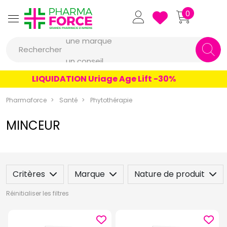
Pharmaforce Grande Pharmacie 
0
une marque
Rechercher
un conseil
un produit
LIQUIDATION Uriage Age Lift -30%
une marque
Pharmaforce
Santé
Phytothérapie
MINCEUR
Critères
Marque
Nature de produit
Réinitialiser les filtres