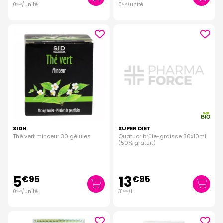
0
/unité
0
/unité
€
22
€
18
SIDN
SUPER DIET
Thé vert minceur 30 gélules
Quatuor brûle-graisse 30x10ml
(50% gratuit)
5
13
€
95
€
95
0
/unité
31
/
l.
€
20
€
00