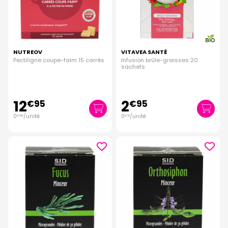
NUTREOV
VITAVEA SANTÉ
Pectiligne coupe-faim 15 carrés
Infusion brûle-graisses 20
sachets
12
2
€
95
€
95
0
/unité
0
/unité
€
86
€
15