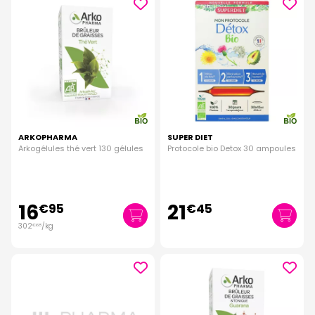
ARKOPHARMA
SUPER DIET
Arkogélules thé vert 130 gélules
Protocole bio Detox 30 ampoules
16
21
€
95
€
45
302
/kg
€
68