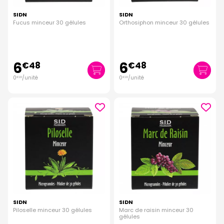
SIDN
SIDN
Fucus minceur 30 gélules
Orthosiphon minceur 30 gélules
6
6
€
48
€
48
0
/unité
0
/unité
€
22
€
22
SIDN
SIDN
Piloselle minceur 30 gélules
Marc de raisin minceur 30
gélules