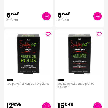
6
6
€
48
€
48
0
/unité
0
/unité
€
22
€
22
SIDN
SIDN
Sculpting Act Konjac 60 gélules
Sculpting Act ventre plat 90
gélules
12
16
€
95
€
49