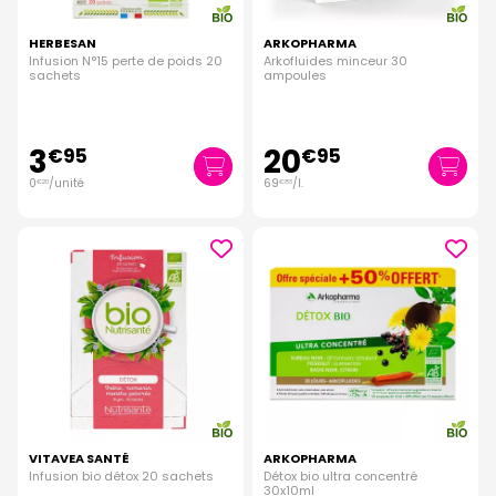
HERBESAN
ARKOPHARMA
Infusion N°15 perte de poids 20
Arkofluides minceur 30
sachets
ampoules
3
20
€
95
€
95
0
/unité
69
/
l.
€
20
€
83
VITAVEA SANTÉ
ARKOPHARMA
Infusion bio détox 20 sachets
Détox bio ultra concentré
30x10ml