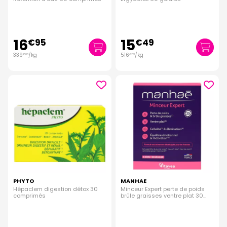
16
15
€
95
€
49
339
/kg
516
/kg
€
00
€
33
PHYTO
MANHAE
Hépaclem digestion détox 30
Minceur Expert perte de poids
comprimés
brûle graisses ventre plat 30
gélules