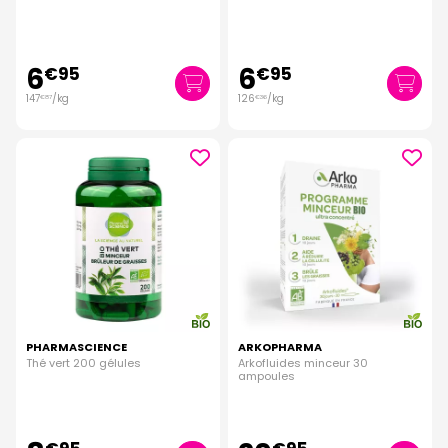
6
6
€
95
€
95
147
/kg
126
/kg
€
87
€
36
PHARMASCIENCE
ARKOPHARMA
Thé vert 200 gélules
Arkofluides minceur 30
ampoules