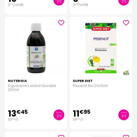
0
/unité
0
/unité
€
22
€
20
NUTERGIA
SUPER DIET
Ergydraine solution buvable
Pissenlit bio 20x15ml
250ml
13
11
€
45
€
95
53
/
l.
39
/
l.
€
80
€
83