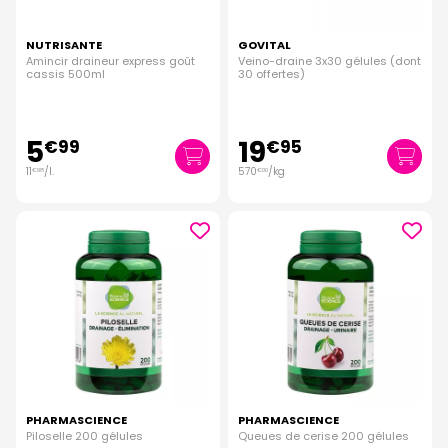
NUTRISANTE
GOVITAL
Amincir draineur express goût
Veino-draine 3x30 gélules (dont
cassis 500ml
30 offertes)
5
19
€
99
€
95
11
/
l.
570
/kg
€
98
€
00
PHARMASCIENCE
PHARMASCIENCE
Piloselle 200 gélules
Queues de cerise 200 gélules