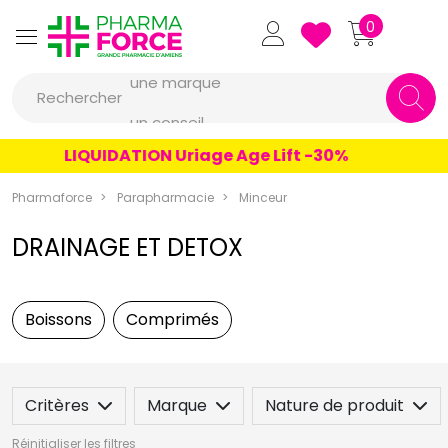
Pharmaforce Grande Pharmacie 
0
une marque
Rechercher
un conseil
un produit
LIQUIDATION Uriage Age Lift -30%
une marque
Pharmaforce
Parapharmacie
Minceur
DRAINAGE ET DETOX
Boissons
Comprimés
Critères
Marque
Nature de produit
Réinitialiser les filtres