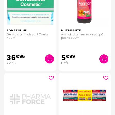
SOMATOLINE
NUTRISANTE
Gel frais amincissant 7 nuits
Amincir draineur express goût
400ml
pêche 500ml
36
5
€
95
€
99
92
/
l.
11
/
l.
€
38
€
98