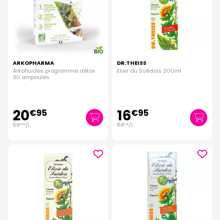
ARKOPHARMA
DR.THEISS
Arkofluides programme détox
Elixir du Suédois 200ml
30 ampoules
20
16
€
95
€
95
69
/
l.
84
/
l.
€
83
€
75