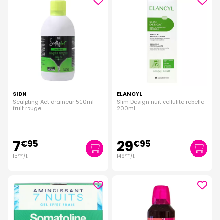
SIDN
ELANCYL
Sculpting Act draineur 500ml
Slim Design nuit cellulite rebelle
fruit rouge
200ml
7
29
€
95
€
95
15
/
l.
149
/
l.
€
90
€
75