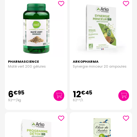
PHARMASCIENCE
ARKOPHARMA
Maté vert 200 gélules
Synergie minceur 20 ampoules
6
12
€
95
€
45
92
/kg
62
/
l.
€
67
€
25