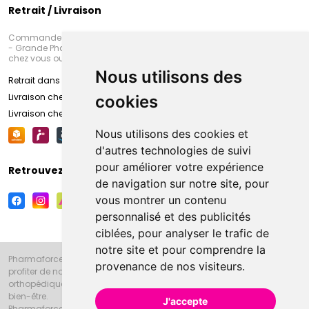
Retrait / Livraison
Commandez en ligne et venez chercher votre commande à Amiens
- Grande Pharmacie d’Amiens (Fachon) ou recevez-là rapidement
chez vous ou en point retrait
Nous utilisons des
Retrait dans la pharmacie d’Amiens
Livraison chez vous
cookies
Livraison chez votre commerçant
Nous utilisons des cookies et
d'autres technologies de suivi
pour améliorer votre expérience
Retrouvez-nous sur vos réseaux sociaux
de navigation sur notre site, pour
vous montrer un contenu
personnalisé et des publicités
ciblées, pour analyser le trafic de
notre site et pour comprendre la
Pharmaforce.fr et la Grande Pharmacie d’Amiens vous souhaitent de
provenance de nos visiteurs.
profiter de notre accueil, de nos conseils pharmaceutiques,
orthopédiques, homéopathiques, parapharmaceutiques, beauté et
bien-être.
J'accepte
Pharmaforce.fr est le site internet de la Grande Pharmacie d’Amiens.