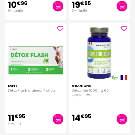
10
19
€
96
€
95
0
/unité
0
/unité
€
37
€
67
EAFIT
GRANIONS
Detox Flash draineur 7 shots
Détox foie 1000mg 60
comprimés
11
14
€
95
€
95
1
/unité
€
71