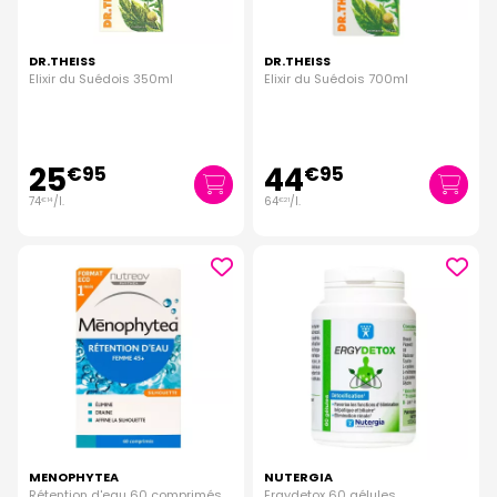
DR.THEISS
DR.THEISS
Elixir du Suédois 350ml
Elixir du Suédois 700ml
25
44
€
95
€
95
74
/
l.
64
/
l.
€
14
€
21
MENOPHYTEA
NUTERGIA
Rétention d'eau 60 comprimés
Ergydetox 60 gélules