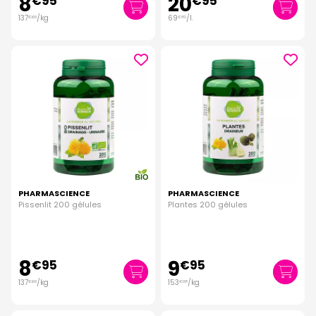
8
20
€
95
€
95
137
/kg
69
/
l.
€
69
€
83
PHARMASCIENCE
PHARMASCIENCE
Pissenlit 200 gélules
Plantes 200 gélules
8
9
€
95
€
95
137
/kg
153
/kg
€
69
€
08