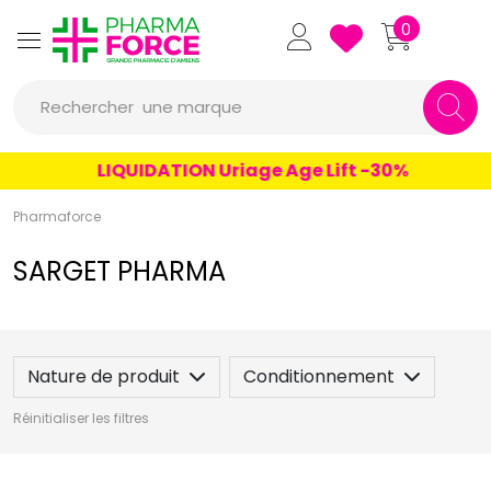
Pharmaforce Grande Pharmacie 
0
Rechercher
une marque
un conseil
LIQUIDATION Uriage Age Lift -30%
un produit
Pharmaforce
une marque
SARGET PHARMA
Nature de produit
Conditionnement
Réinitialiser les filtres