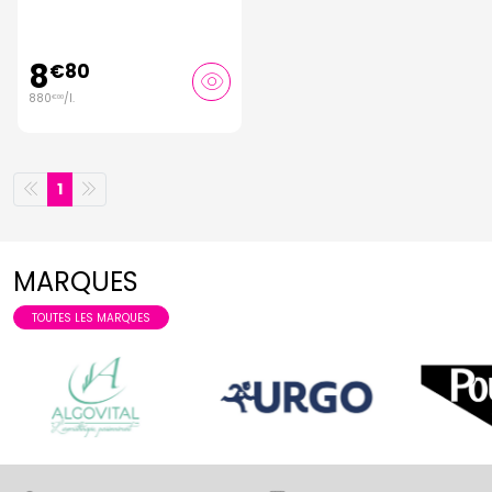
8
€
80
880
/
l.
€
00
1
MARQUES
TOUTES LES MARQUES