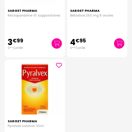
SARGET PHARMA
SARGET PHARMA
Rectopanbiline 10 suppositoires
Betadine 250 mg 8 ovules
3
4
€
99
€
95
0
/unité
0
/unité
€
40
€
62
SARGET PHARMA
Pyralvex solution 10ml