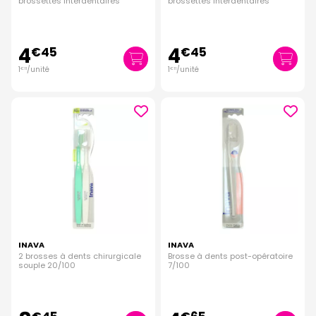
brossettes interdentaires
brossettes interdentaires
4
4
€
45
€
45
1
/unité
1
/unité
€
11
€
11
INAVA
INAVA
2 brosses à dents chirurgicale
Brosse à dents post-opératoire
souple 20/100
7/100