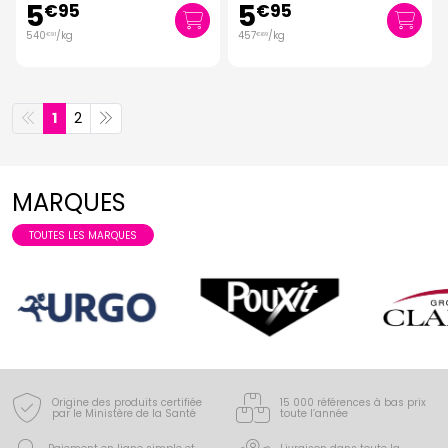
5
5
€
95
€
95
540
/kg
457
/kg
€
91
€
69
1
2
MARQUES
TOUTES LES MARQUES
Origine des produits certifiée
15 000 références à bas prix
par le Ministère de la Santé
toute l’année