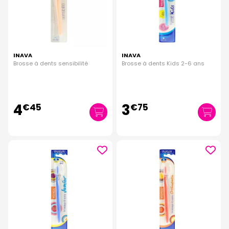
INAVA
INAVA
Brosse à dents sensibilité
Brosse à dents Kids 2-6 ans
4
3
€
45
€
75