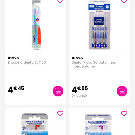
INAVA
INAVA
Brosse à dents 25/100
Dental Picks 36 bâtonnets
interdentaires
4
4
€
45
€
95
0
/unité
€
14