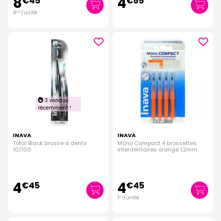
8
4
€
45
€
65
4
/unité
€
23
3 vendus
récemment !
INAVA
INAVA
Total Black brosse à dents
Mono Compact 4 brossettes
10/100
interdentaires orange 1,2mm
4
4
€
45
€
45
1
/unité
€
11