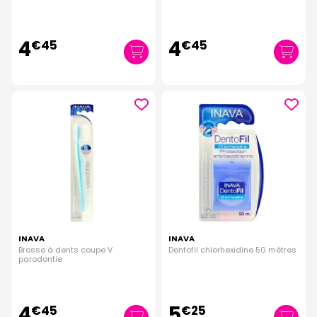
4
4
€
45
€
45
INAVA
INAVA
Brosse à dents coupe V
Dentofil chlorhexidine 50 mètres
parodontie
4
5
€
45
€
25