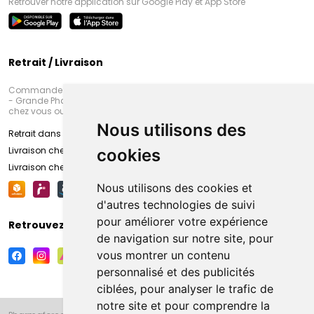
Retrouver notre application sur Google Play et App Store
Retrait / Livraison
Commandez en ligne et venez chercher votre commande à Amiens
- Grande Pharmacie d’Amiens (Fachon) ou recevez-là rapidement
chez vous ou en point retrait
Nous utilisons des
Retrait dans la pharmacie d’Amiens
Livraison chez vous
cookies
Livraison chez votre commerçant
Nous utilisons des cookies et
d'autres technologies de suivi
pour améliorer votre expérience
Retrouvez-nous sur vos réseaux sociaux
de navigation sur notre site, pour
vous montrer un contenu
personnalisé et des publicités
ciblées, pour analyser le trafic de
notre site et pour comprendre la