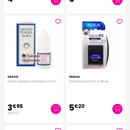
7 vendus
récemment !
INAVA
INAVA
Dento-plaque révélateur 10ml
Dentofil black 50 mètres
3
5
€
95
€
20
395
/
l.
€
00