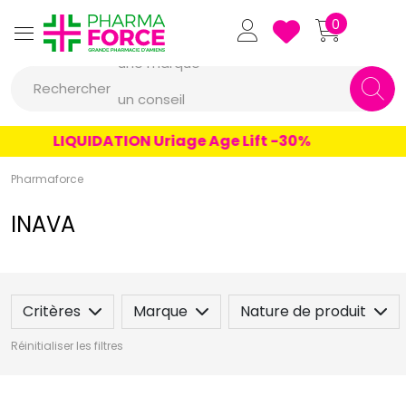
Pharmaforce Grande Pharmacie 
0
une marque
Rechercher
un conseil
un produit
LIQUIDATION Uriage Age Lift -30%
une marque
Pharmaforce
INAVA
Critères
Marque
Nature de produit
Réinitialiser les filtres