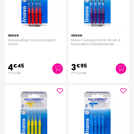
INAVA
INAVA
4 brossettes mono compact
Mono Compact ISO5 1,8mm 4
1,5mm
brossettes interdentaires
4
3
€
45
€
95
1
/unité
0
/unité
€
11
€
99