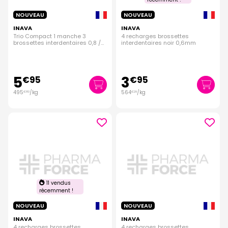
NOUVEAU
NOUVEAU
INAVA
INAVA
Trio Compact 1 manche 3
4 recharges brossettes
brossettes interdentaires 0,8 /
interdentaires noir 0,6mm
1mm / 1,2mm
5
3
€
95
€
95
495
/kg
564
/kg
€
83
€
29
11 vendus
récemment !
NOUVEAU
NOUVEAU
INAVA
INAVA
4 recharges brossettes
4 recharges brossettes