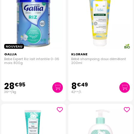
NOUVEAU
GALLIA
KLORANE
Bebe Expert Riz lait infantile 0-36
Bébé shampoing doux démêlant
mois 800g
200ml
28
8
€
95
€
49
36
/kg
42
/
l.
€
19
€
45