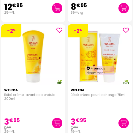
12
8
€
95
€
95
25
/
l.
89
/kg
€
90
€
50
-2
-2
€
€
4 vendus
récemment !
WELEDA
WELEDA
Bébé crème lavante calendula
Bébé crème pour le change 75ml
200ml
3
3
€
95
€
95
5
5
€
95
€
95
29
/
l.
79
/
l.
€
75
€
33