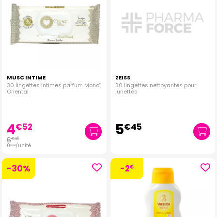
MUSC INTIME
ZEISS
30 lingettes intimes parfum Monoï
30 lingettes nettoyantes pour
Oriental
lunettes
4
5
€
52
€
45
6
€
45
0
/unité
€
22
-30%
-2
€