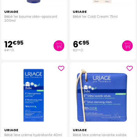
URIAGE
URIAGE
Bébé 1er baume oléo-apaisant
Bébé 1er Cold Cream 75ml
200ml
12
6
€
95
€
95
64
/
l.
92
/
l.
€
75
€
67
URIAGE
URIAGE
Bébé 1ère crème hydratante 40ml
Bébé 1ère crème lavante solide