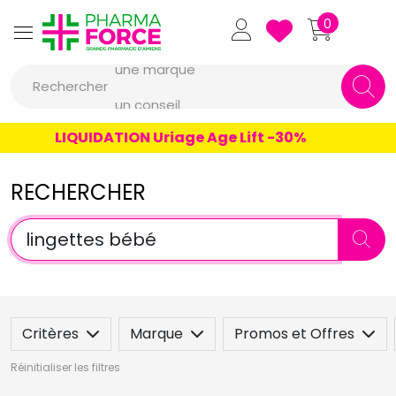
Pharmaforce Grande Pharmacie 
0
une marque
Rechercher
un conseil
un produit
LIQUIDATION Uriage Age Lift -30%
une marque
RECHERCHER
Critères
Marque
Promos et Offres
Réinitialiser les filtres