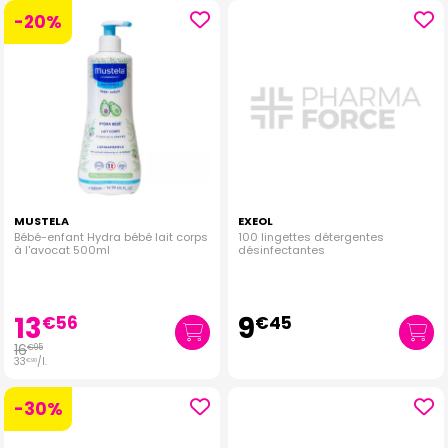
-20%
MUSTELA
EXEOL
Bébé-enfant Hydra bébé lait corps
100 lingettes détergentes
à l'avocat 500ml
désinfectantes
13
9
€
56
€
45
16
€
95
33
/
l.
€
90
-30%