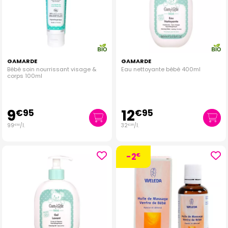
GAMARDE
GAMARDE
Bébé soin nourrissant visage &
Eau nettoyante bébé 400ml
corps 100ml
9
12
€
95
€
95
99
/
l.
32
/
l.
€
50
€
38
-2
€