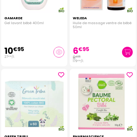
GAMARDE
WELEDA
Gel lavant bébé 400ml
Huile de massage ventre de bébé
50ml
10
6
€
95
€
95
27
/
l.
8
€
95
€
38
179
/
l.
€
00
GREEN TRIBU
PHARMASCIENCE