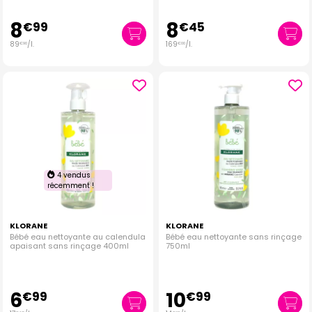
8
8
€
99
€
45
89
/
l.
169
/
l.
€
90
€
00
4 vendus
récemment !
KLORANE
KLORANE
Bébé eau nettoyante au calendula
Bébé eau nettoyante sans rinçage
apaisant sans rinçage 400ml
750ml
6
10
€
99
€
99