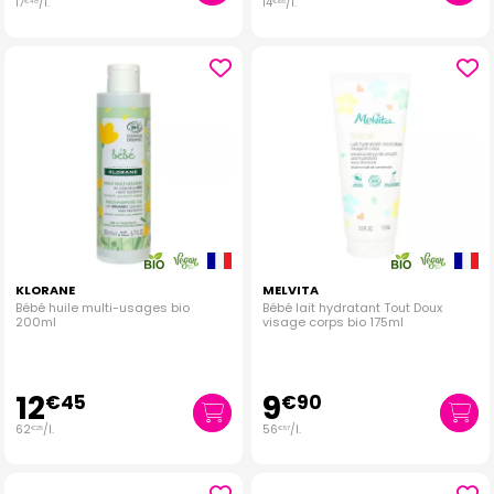
17
/
l.
14
/
l.
€
48
€
65
KLORANE
MELVITA
Bébé huile multi-usages bio
Bébé lait hydratant Tout Doux
200ml
visage corps bio 175ml
12
9
€
45
€
90
62
/
l.
56
/
l.
€
25
€
57