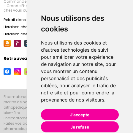
Commandez en ligne et venez chercher votre commande à Amiens
- Grande Pharmacie d’Amiens (Fachon) ou recevez-là rapidement
chez vous ou en point retrait
Nous utilisons des
Retrait dans la pharmacie d’Amiens
Livraison chez vous
cookies
Livraison chez votre commerçant
Nous utilisons des cookies et
d'autres technologies de suivi
pour améliorer votre expérience
Retrouvez-nous sur vos réseaux sociaux
de navigation sur notre site, pour
vous montrer un contenu
personnalisé et des publicités
ciblées, pour analyser le trafic de
notre site et pour comprendre la
Pharmaforce.fr et la Grande Pharmacie d’Amiens vous souhaitent de
provenance de nos visiteurs.
profiter de notre accueil, de nos conseils pharmaceutiques,
orthopédiques, homéopathiques, parapharmaceutiques, beauté et
bien-être.
J'accepte
Pharmaforce.fr est le site internet de la Grande Pharmacie d’Amiens.
Faites vos achats en ligne grâce à un choix de 20000 références en
Je refuse
pharmacie, parapharmacie, diététique et animaux (vétérinaire).