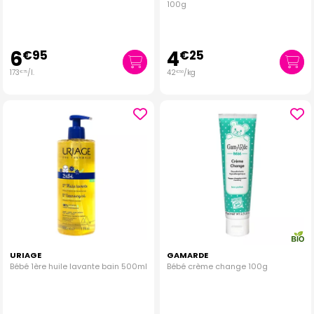
100g
6
4
€
95
€
25
173
/
l.
42
/kg
€
75
€
50
URIAGE
GAMARDE
Bébé 1ère huile lavante bain 500ml
Bébé crème change 100g