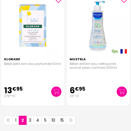
KLORANE
MUSTELA
Bébé petit brin eau parfumée 50ml
Bébé-enfant eau nettoyante
avocat peau normale 300ml
13
6
€
95
€
95
279
/
l.
23
/
l.
€
00
€
17
1
2
3
4
5
10
15