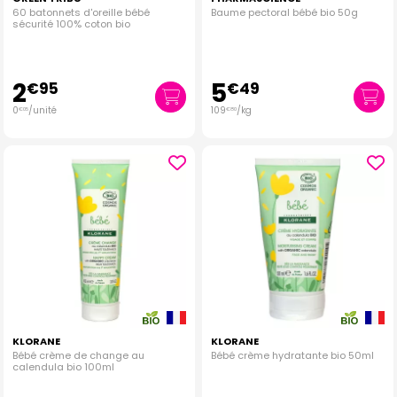
60 batonnets d'oreille bébé
Baume pectoral bébé bio 50g
sécurité 100% coton bio
2
5
€
95
€
49
0
/unité
109
/kg
€
05
€
80
KLORANE
KLORANE
Bébé crème de change au
Bébé crème hydratante bio 50ml
calendula bio 100ml