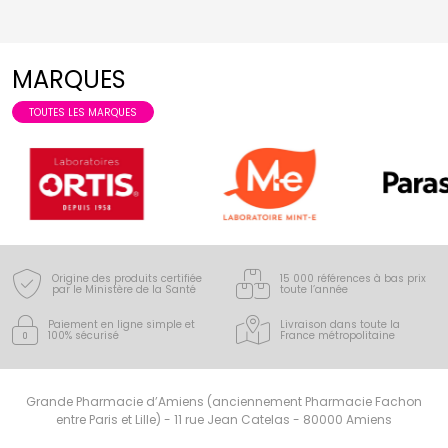
MARQUES
TOUTES LES MARQUES
Origine des produits certifiée
15 000 références à bas prix
par le Ministère de la Santé
toute l’année
Paiement en ligne simple
et
Livraison dans toute la
100% sécurisé
France
métropolitaine
Grande Pharmacie d’Amiens (anciennement Pharmacie Fachon
entre Paris et Lille) - 11 rue Jean Catelas - 80000 Amiens