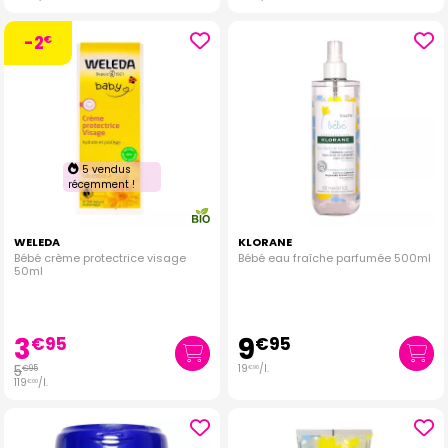
-2
€
5 vendus
récemment !
WELEDA
KLORANE
Bébé crème protectrice visage
Bébé eau fraîche parfumée 500ml
50ml
3
9
€
95
€
95
5
19
/
l.
€
95
€
90
119
/
l.
€
00