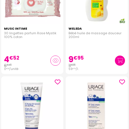
MUSC INTIME
WELEDA
30 lingettes parfum Rose Mystik
Bébé huile de massage douceur
100% coton
200ml
4
9
€
52
€
95
6
11
€
45
€
95
0
/unité
59
/
l.
€
22
€
75