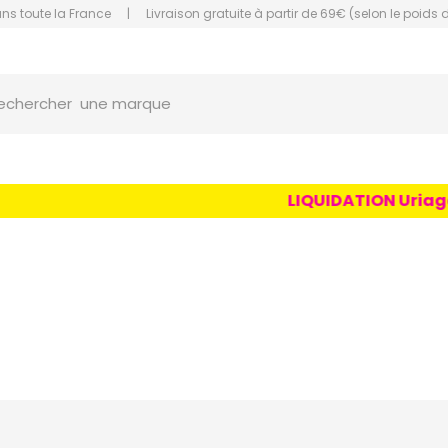
ans toute la France
|
Livraison gratuite à partir de 69€ (selon le poids 
une marque
orce Grande Pharmacie Amiens Fachon
echercher
un conseil
un produit
une marque
LIQUIDATION Uriage Age 