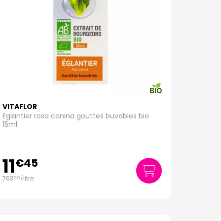
VITAFLOR
Eglantier rosa canina gouttes buvables bio
15ml
11
€
45
763
/
litre
€
33