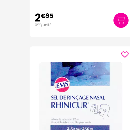
2
€
95
0
/unité
€
15