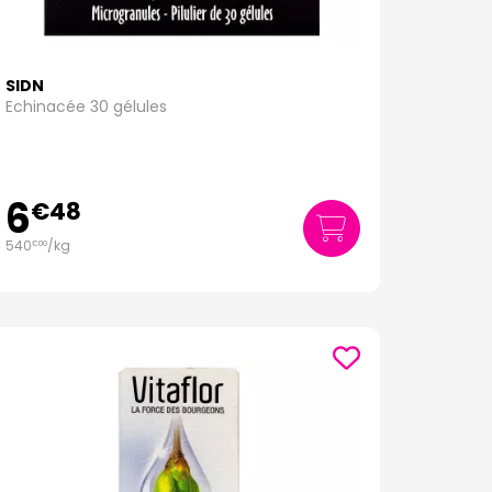
SIDN
Echinacée 30 gélules
6
€
48
540
/kg
€
00