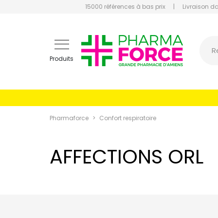
15000 références à bas prix
|
Livraison d
Pharmaf
R
Produits
Pharmaforce
Confort respiratoire
AFFECTIONS ORL