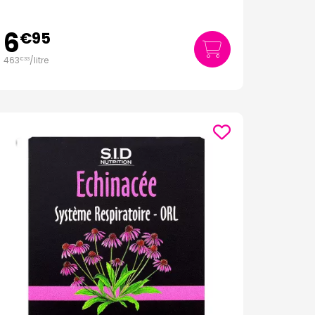
6
€
95
463
/
litre
€
33