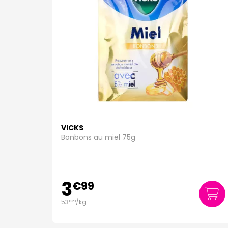
VICKS
Bonbons au miel 75g
3
€
99
53
/kg
€
20