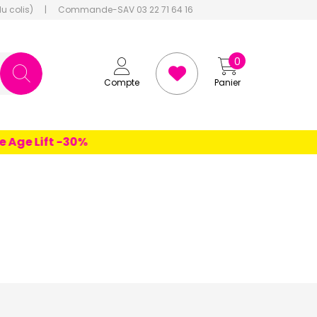
du colis)
|
Commande-SAV 03 22 71 64 16
0
Compte
Panier
Lift -30%