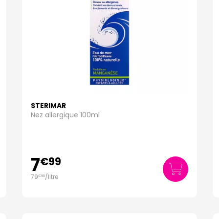
STERIMAR
Nez allergique 100ml
7
€
99
79
/
litre
€
90