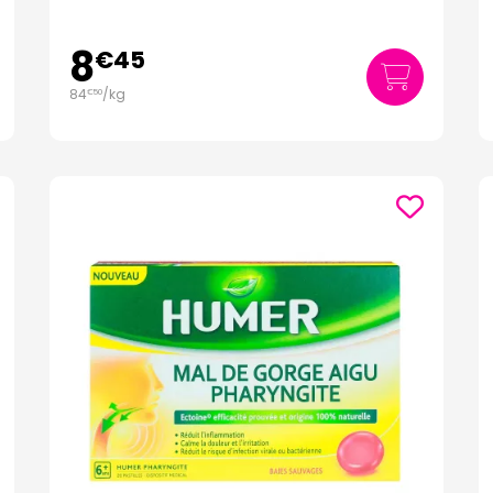
8
€
45
84
/kg
€
50