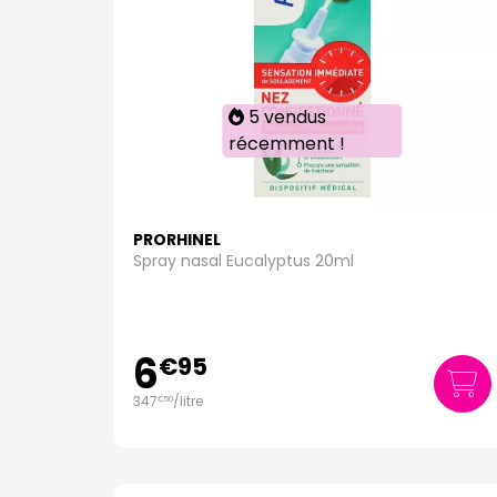
5 vendus
récemment !
PRORHINEL
Spray nasal Eucalyptus 20ml
6
€
95
347
/
litre
€
50