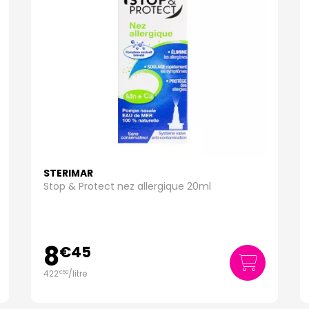
STERIMAR
Stop & Protect nez allergique 20ml
8
€
45
422
/
litre
€
50