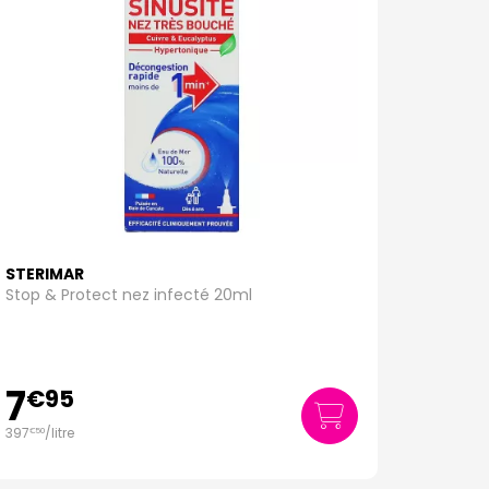
STERIMAR
Stop & Protect nez infecté 20ml
7
€
95
397
/
litre
€
50