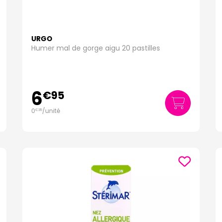
URGO
Humer mal de gorge aigu 20 pastilles
6
€
95
0
/unité
€
35