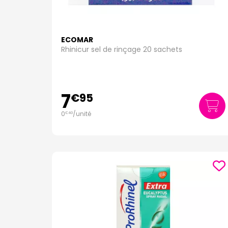
ECOMAR
Rhinicur sel de rinçage 20 sachets
7
€
95
0
/unité
€
40