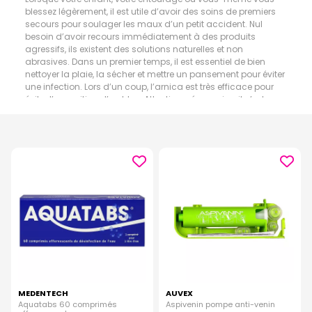
blessez légèrement, il est utile d’avoir des soins de premiers
secours pour soulager les maux d’un petit accident. Nul
besoin d’avoir recours immédiatement à des produits
agressifs, ils existent des solutions naturelles et non
abrasives. Dans un premier temps, il est essentiel de bien
nettoyer la plaie, la sécher et mettre un pansement pour éviter
une infection. Lors d’un coup, l’arnica est très efficace pour
éviter l’apparition d’un bleu. Attention, néanmoins, il n’est pas
recommandé d’en faire usage lorsque la plaie est
légèrement ouverte ou lorsque la peau est rappée.
MEDENTECH
AUVEX
Aquatabs 60 comprimés
Aspivenin pompe anti-venin