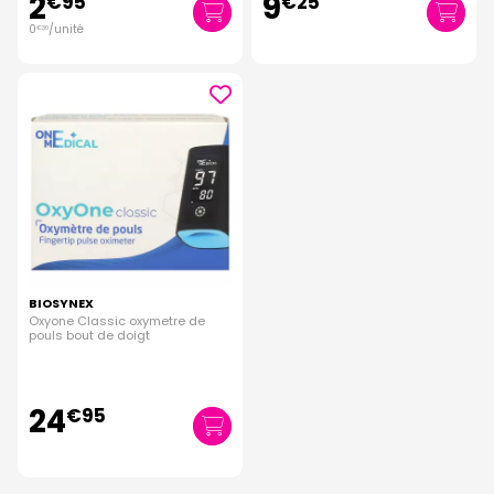
2
9
€
95
€
25
0
/unité
€
30
BIOSYNEX
Oxyone Classic oxymetre de
pouls bout de doigt
24
€
95