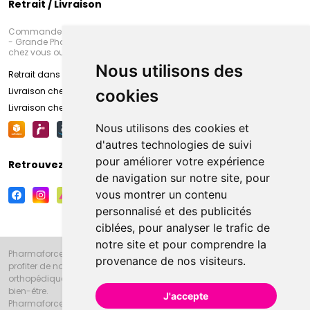
Retrait / Livraison
Commandez en ligne et venez chercher votre commande à Amiens
- Grande Pharmacie d’Amiens (Fachon) ou recevez-là rapidement
chez vous ou en point retrait
Nous utilisons des
Retrait dans la pharmacie d’Amiens
Livraison chez vous
cookies
Livraison chez votre commerçant
Nous utilisons des cookies et
d'autres technologies de suivi
pour améliorer votre expérience
Retrouvez-nous sur vos réseaux sociaux
de navigation sur notre site, pour
vous montrer un contenu
personnalisé et des publicités
ciblées, pour analyser le trafic de
notre site et pour comprendre la
Pharmaforce.fr et la Grande Pharmacie d’Amiens vous souhaitent de
provenance de nos visiteurs.
profiter de notre accueil, de nos conseils pharmaceutiques,
orthopédiques, homéopathiques, parapharmaceutiques, beauté et
bien-être.
J'accepte
Pharmaforce.fr est le site internet de la Grande Pharmacie d’Amiens.