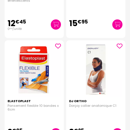
effervescents
12
15
€
45
€
95
0
/unité
€
21
ELASTOPLAST
DJ ORTHO
Pansement flexible 10 bandes x
Donjoy collier anatomique C1
6cm