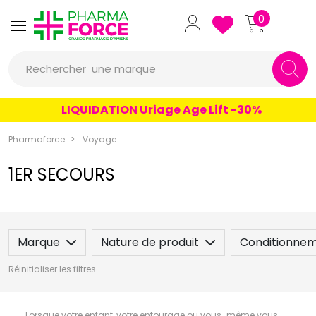
Pharmaforce Grande Pharmacie 
0
Rechercher
une marque
un conseil
LIQUIDATION Uriage Age Lift -30%
un produit
Pharmaforce
Voyage
une marque
1ER SECOURS
Marque
Nature de produit
Conditionne
Réinitialiser les filtres
Lorsque votre enfant, votre entourage ou vous-même vous