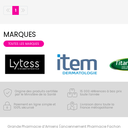
1
MARQUES
TOUTES LES MARQUES
Origine des produits certifiée
15 000 références à bas prix
par le Ministère de la Santé
toute l’année
Paiement en ligne simple
et
Livraison dans toute la
100% sécurisé
France
métropolitaine
Grande Pharmacie d’Amiens (anciennement Pharmacie Fachon