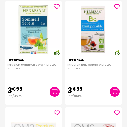
HERBESAN
HERBESAN
Infusion sommeil serein bio 20
Infusion nuit paisible bio 20
sachets
sachets
3
3
€
95
€
95
0
/unité
0
/unité
€
20
€
20