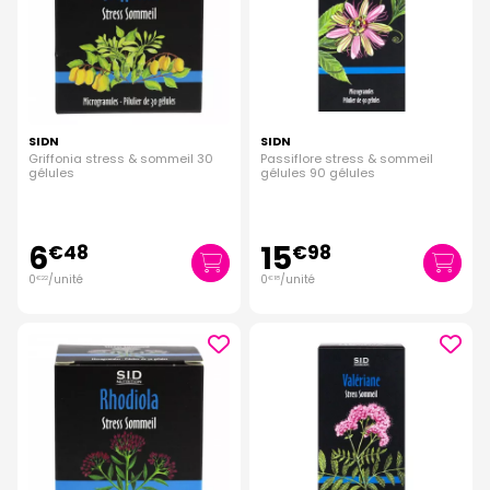
SIDN
SIDN
Griffonia stress & sommeil 30
Passiflore stress & sommeil
gélules
gélules 90 gélules
6
15
€
48
€
98
0
/unité
0
/unité
€
22
€
18