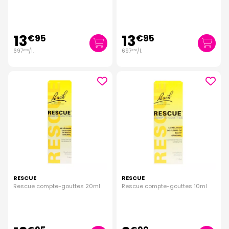
13
13
€
95
€
95
697
/
l.
697
/
l.
€
50
€
50
RESCUE
RESCUE
Rescue compte-gouttes 20ml
Rescue compte-gouttes 10ml