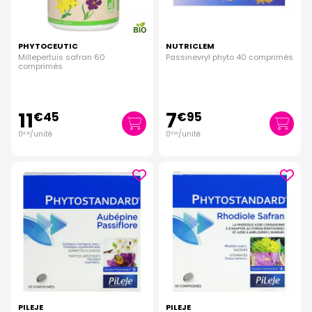
PHYTOCEUTIC
NUTRICLEM
Millepertuis safran 60
Passinevryl phyto 40 comprimés
comprimés
11
7
€
45
€
95
0
/unité
0
/unité
€
19
€
20
PILEJE
PILEJE