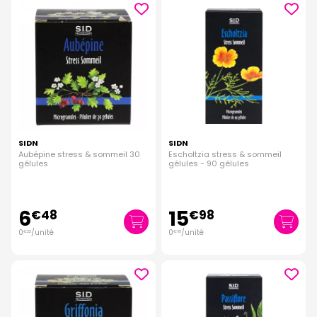
SIDN
SIDN
Aubépine stress & sommeil 30
Escholtzia stress & sommeil
gélules
gélules - 90 gélules
6
15
€
48
€
98
0
/unité
0
/unité
€
22
€
18