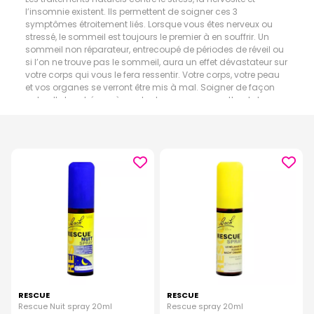
l’insomnie existent. Ils permettent de soigner ces 3
symptômes étroitement liés. Lorsque vous êtes nerveux ou
stressé, le sommeil est toujours le premier à en souffrir. Un
sommeil non réparateur, entrecoupé de périodes de réveil ou
si l’on ne trouve pas le sommeil, aura un effet dévastateur sur
votre corps qui vous le fera ressentir. Votre corps, votre peau
et vos organes se verront être mis à mal. Soigner de façon
naturelle les phénomènes de stress vous permettront de ne
pas recourir aux médicaments chimiques qui selon la
posologie ou le type de médicament, peuvent devenir
addictifs. La médecine naturelle est le premier soin à
prodiguer avant de recourir aux médicaments.
RESCUE
RESCUE
Rescue Nuit spray 20ml
Rescue spray 20ml