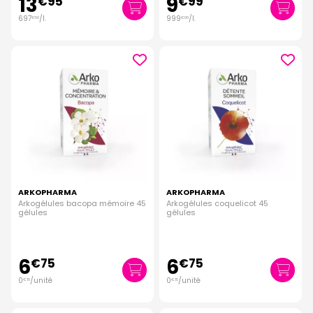
13
9
€
95
€
99
697
/
l.
999
/
l.
€
50
€
00
ARKOPHARMA
ARKOPHARMA
Arkogélules bacopa mémoire 45
Arkogélules coquelicot 45
gélules
gélules
6
6
€
75
€
75
0
/unité
0
/unité
€
15
€
15