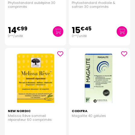
Phytostandard aubépine 30
Phytostandard rhodiole &
comprimés
safran 30 comprimés
14
15
€
99
€
45
0
/unité
0
/unité
€
50
€
52
NEW NORDIC
CODIFRA
Melissa Rêve sommeil
Magalite 40 gélules
réparateur 60 comprimés