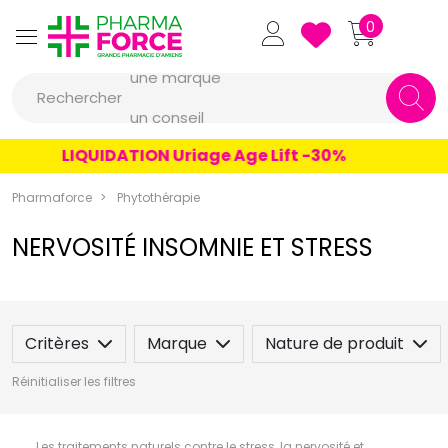
Pharmaforce Grande Pharmacie 
0
une marque
Rechercher
un conseil
un produit
LIQUIDATION Uriage Age Lift -30%
une marque
Pharmaforce
Phytothérapie
NERVOSITÉ INSOMNIE ET STRESS
Critères
Marque
Nature de produit
Réinitialiser les filtres
Les traitements naturels contre le stress, la nervosité et