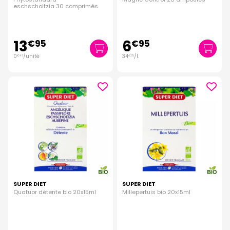
eschscholtzia 30 comprimés
13
6
€
95
€
95
0
/unité
34
/
l.
€
47
€
75
SUPER DIET
SUPER DIET
Quatuor détente bio 20x15ml
Millepertuis bio 20x15ml