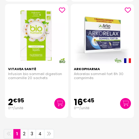
VITAVEA SANTÉ
ARKOPHARMA
Infusion bio sommeil digestion
Arkorelax sommeil fort 8h 30
camomille 20 sachets
comprimés
2
16
€
95
€
45
0
/unité
0
/unité
€
15
€
55
1
2
3
4