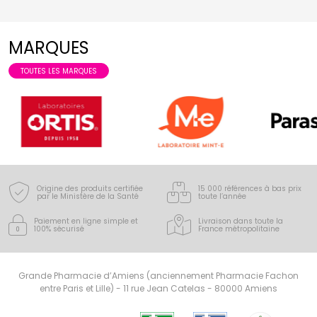
MARQUES
TOUTES LES MARQUES
Origine des produits certifiée
15 000 références à bas prix
par le Ministère de la Santé
toute l’année
Paiement en ligne simple
et
Livraison dans toute la
100% sécurisé
France
métropolitaine
Grande Pharmacie d’Amiens (anciennement Pharmacie Fachon
entre Paris et Lille) - 11 rue Jean Catelas - 80000 Amiens