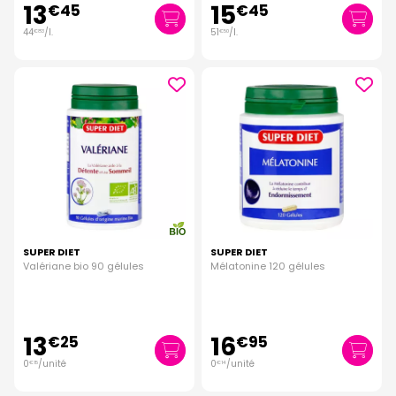
13
15
€
45
€
45
44
/
l.
51
/
l.
€
83
€
50
SUPER DIET
SUPER DIET
Valériane bio 90 gélules
Mélatonine 120 gélules
13
16
€
25
€
95
0
/unité
0
/unité
€
15
€
14