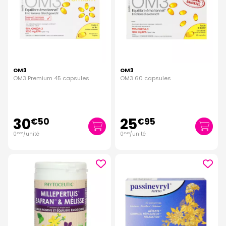
OM3
OM3
OM3 Premium 45 capsules
OM3 60 capsules
30
25
€
50
€
95
0
/unité
0
/unité
€
68
€
43