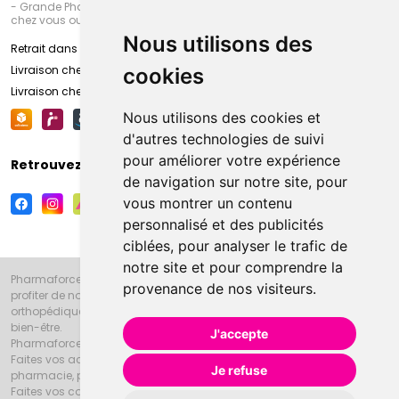
- Grande Pharmacie d’Amiens (Fachon) ou recevez-là rapidement
chez vous ou en point retrait
Nous utilisons des
Retrait dans la pharmacie d’Amiens
Livraison chez vous
cookies
Livraison chez votre commerçant
Nous utilisons des cookies et
d'autres technologies de suivi
pour améliorer votre expérience
Retrouvez-nous sur vos réseaux sociaux
de navigation sur notre site, pour
vous montrer un contenu
personnalisé et des publicités
ciblées, pour analyser le trafic de
notre site et pour comprendre la
Pharmaforce.fr et la Grande Pharmacie d’Amiens vous souhaitent de
provenance de nos visiteurs.
profiter de notre accueil, de nos conseils pharmaceutiques,
orthopédiques, homéopathiques, parapharmaceutiques, beauté et
bien-être.
J'accepte
Pharmaforce.fr est le site internet de la Grande Pharmacie d’Amiens.
Faites vos achats en ligne grâce à un choix de 20000 références en
Je refuse
pharmacie, parapharmacie, diététique et animaux (vétérinaire).
Faites vos courses de pharmacie et parapharmacie en ligne et venez