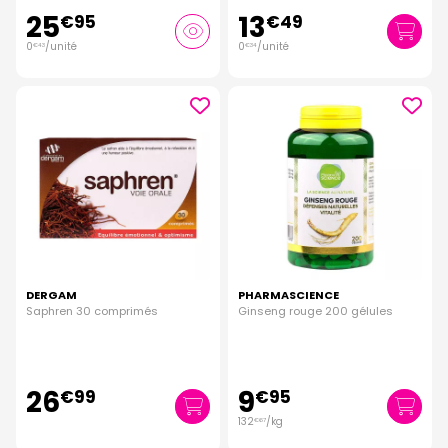
25
13
€
95
€
49
0
/unité
0
/unité
€
43
€
34
DERGAM
PHARMASCIENCE
Saphren 30 comprimés
Ginseng rouge 200 gélules
26
9
€
99
€
95
132
/kg
€
67