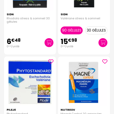
SIDN
SIDN
Rhodiola stress & sommeil 30
Valériane stress & sommeil
gélules
90 GÉLULES
30 GÉLULES
6
15
€
48
€
98
0
/unité
0
/unité
€
22
€
18
PILEJE
NUTREOV
Phytostandard
Magné Control 20 ampoules