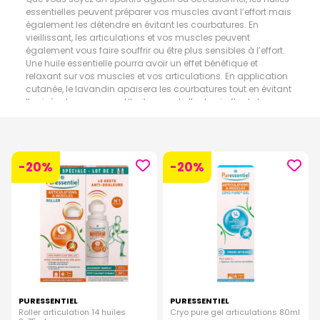
essentielles peuvent préparer vos muscles avant l’effort mais
également les détendre en évitant les courbatures. En
vieillissant, les articulations et vos muscles peuvent
également vous faire souffrir ou être plus sensibles à l’effort.
Une huile essentielle pourra avoir un effet bénéfique et
relaxant sur vos muscles et vos articulations. En application
cutanée, le lavandin apaisera les courbatures tout en évitant
l’arrivée des crampes. L’huile essentielle de girofle et de
gaulthérie, auront des vertus analgésiques et anti-
inflammatoires sur vos muscles et vos articulations.
-20%
-20%
PURESSENTIEL
PURESSENTIEL
Roller articulation 14 huiles
Cryo pure gel articulations 80ml