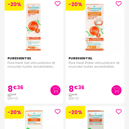
-20%
-20%
PURESSENTIEL
PURESSENTIEL
Pure Heat Gel articulations et
Pure Heat Roller articulations et
muscles huiles essentielles
muscles huiles essentielles
80ml
75ml
8
8
€
36
€
36
10
10
€
45
€
45
130
/
l.
139
/
l.
€
63
€
33
-20%
-20%