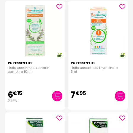
PURESSENTIEL
PURESSENTIEL
Huile essentielle romarin
Huile essentielle thym linalol
camphre 10ml
5ml
6
7
€
15
€
95
615
/
l.
€
00