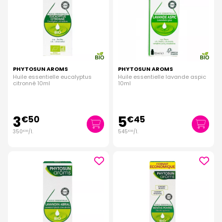
PHYTOSUN AROMS
PHYTOSUN AROMS
Huile essentielle eucalyptus
Huile essentielle lavande aspic
citronné 10ml
10ml
3
5
€
50
€
45
350
/
l.
545
/
l.
€
00
€
00