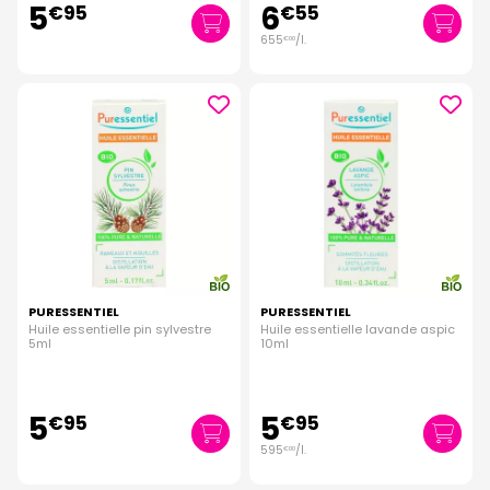
5
6
€
95
€
55
655
/
l.
€
00
PURESSENTIEL
PURESSENTIEL
Huile essentielle pin sylvestre
Huile essentielle lavande aspic
5ml
10ml
5
5
€
95
€
95
595
/
l.
€
00