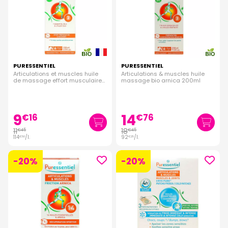
PURESSENTIEL
PURESSENTIEL
Articulations et muscles huile
Articulations & muscles huile
de massage effort musculaire
massage bio arnica 200ml
bio 100ml
9
14
€
16
€
76
11
18
€
45
€
45
114
/
l.
92
/
l.
€
50
€
25
-20%
-20%