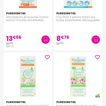
PURESSENTIEL
PURESSENTIEL
Articulations et muscles friction
Cryo Pure 3 patchs froids aux
Arnica 14 huiles essentielles
huiles essentielles découpables
200ml
13
8
€
56
€
76
16
10
€
95
€
95
84
/
l.
€
75
PURESSENTIEL
PURESSENTIEL
Huile essentielle camomille 5ml
Huile essentielle géranium 5ml