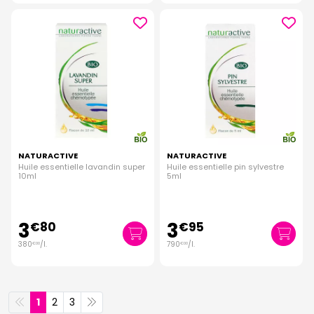
NATURACTIVE
NATURACTIVE
Huile essentielle lavandin super
Huile essentielle pin sylvestre
10ml
5ml
3
3
€
80
€
95
380
/
l.
790
/
l.
€
00
€
00
1
2
3