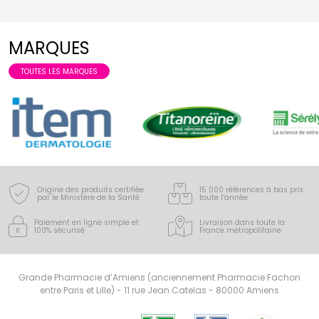
MARQUES
TOUTES LES MARQUES
Origine des produits certifiée
15 000 références à bas prix
par le Ministère de la Santé
toute l’année
Paiement en ligne simple
et
Livraison dans toute la
100% sécurisé
France
métropolitaine
Grande Pharmacie d’Amiens (anciennement Pharmacie Fachon
entre Paris et Lille) - 11 rue Jean Catelas - 80000 Amiens