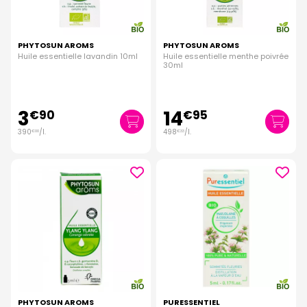
PHYTOSUN AROMS
PHYTOSUN AROMS
Huile essentielle lavandin 10ml
Huile essentielle menthe poivrée
30ml
3
14
€
90
€
95
390
/
l.
498
/
l.
€
00
€
33
PHYTOSUN AROMS
PURESSENTIEL