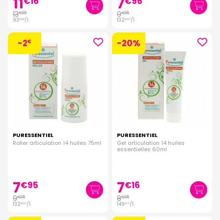
11
7
€
16
€
96
13
9
€
95
€
95
93
/
l.
132
/
l.
€
00
€
67
-2
-20%
€
PURESSENTIEL
PURESSENTIEL
Roller articulation 14 huiles 75ml
Gel articulation 14 huiles
essentielles 60ml
7
7
€
95
€
16
9
8
€
95
€
95
132
/
l.
149
/
l.
€
67
€
17