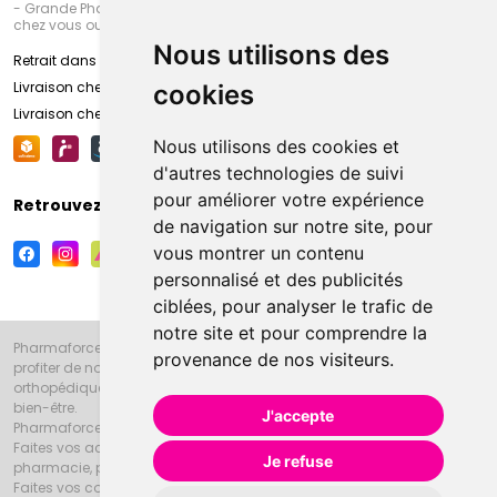
- Grande Pharmacie d’Amiens (Fachon) ou recevez-là rapidement
chez vous ou en point retrait
Nous utilisons des
Retrait dans la pharmacie d’Amiens
Livraison chez vous
cookies
Livraison chez votre commerçant
Nous utilisons des cookies et
d'autres technologies de suivi
pour améliorer votre expérience
Retrouvez-nous sur vos réseaux sociaux
de navigation sur notre site, pour
vous montrer un contenu
personnalisé et des publicités
ciblées, pour analyser le trafic de
notre site et pour comprendre la
Pharmaforce.fr et la Grande Pharmacie d’Amiens vous souhaitent de
provenance de nos visiteurs.
profiter de notre accueil, de nos conseils pharmaceutiques,
orthopédiques, homéopathiques, parapharmaceutiques, beauté et
bien-être.
J'accepte
Pharmaforce.fr est le site internet de la Grande Pharmacie d’Amiens.
Faites vos achats en ligne grâce à un choix de 20000 références en
Je refuse
pharmacie, parapharmacie, diététique et animaux (vétérinaire).
Faites vos courses de pharmacie et parapharmacie en ligne et venez