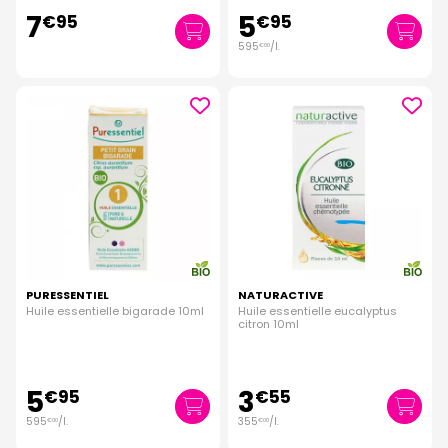
7
5
€
95
€
95
595
/
l.
€
00
PURESSENTIEL
NATURACTIVE
Huile essentielle bigarade 10ml
Huile essentielle eucalyptus
citron 10ml
5
3
€
95
€
55
595
/
l.
355
/
l.
€
00
€
00