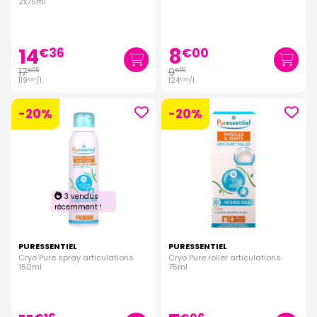
2x75ml
14
8
€
36
€
00
17
9
€
95
€
99
119
/
l.
124
/
l.
€
67
€
88
-20%
-20%
3 vendus
récemment !
PURESSENTIEL
PURESSENTIEL
Cryo Pure spray articulations
Cryo Pure roller articulations
150ml
75ml