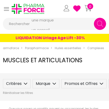
Pharmaforce Grande Pharmacie 
0
une marque
Rechercher
un conseil
un produit
LIQUIDATION Uriage Age Lift -30%
une marque
Pharmaforce
Parapharmacie
Huiles essentielles
Complexes
MUSCLES ET ARTICULATIONS
Critères
Marque
Promos et Offres
Réinitialiser les filtres
Que vous soyez un sportifs aguerri ou occasionnel, les huiles