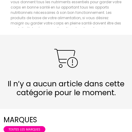
vous donnent tous les nutriments essentiels pour garder votre
corps en bonne santé en lui apportant tous les apports
nutritionnels nécessaires à son bon fonctionnement. Les
produits de base de votre alimentation, si vous désirez
maigrir ou garder votre corps en pleine santé doivent être des
produits élaborés sans adjonction de sel, ou de graisse que
nous pouvons rencontrer dans tous les aliments que nous
achetons lorsque nous faisons nos courses alimentaires. Le
sel, comme les graisses, en trop grande proportions sont les
ennemis de vos artères et de votre corps.
Il n’y a aucun article dans cette
catégorie pour le moment.
MARQUES
TOUTES LES MARQUES