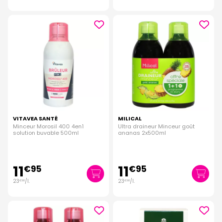
VITAVEA SANTÉ
MILICAL
Minceur Morosil 400 4en1
Ultra draineur Minceur goût
solution buvable 500ml
ananas 2x500ml
11
11
€
95
€
95
23
/
l.
23
/
l.
€
90
€
90