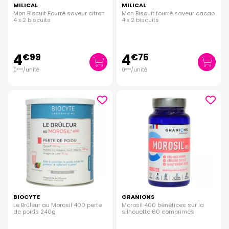
MILICAL
MILICAL
Mon Biscuit Fourré saveur citron
Mon Biscuit fourré saveur cacao
4 x 2 biscuits
4 x 2 biscuits
4
4
€
99
€
75
0
/unité
0
/unité
€
62
€
59
BIOCYTE
GRANIONS
Le Brûleur au Morosil 400 perte
Morosil 400 bénéfices sur la
de poids 240g
silhouette 60 comprimés