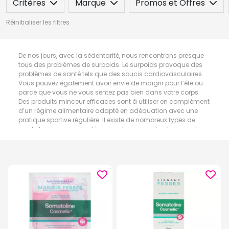
Critères
Marque
Promos et Offres
Réinitialiser les filtres
De nos jours, avec la sédentarité, nous rencontrons presque
tous des problèmes de surpoids. Le surpoids provoque des
problèmes de santé tels que des soucis cardiovasculaires.
Vous pouvez également avoir envie de maigrir pour l’été ou
parce que vous ne vous sentez pas bien dans votre corps.
Des produits minceur efficaces sont à utiliser en complément
d’un régime alimentaire adapté en adéquation avec une
pratique sportive régulière. Il existe de nombreux types de
produits minceur adaptés pour chaque partie du corps. Les
produits minceur peuvent se retrouver également sous forme
de patchs et crèmes amincissantes, de compléments
alimentaires, d’huiles essentielles ou de textiles minceur.