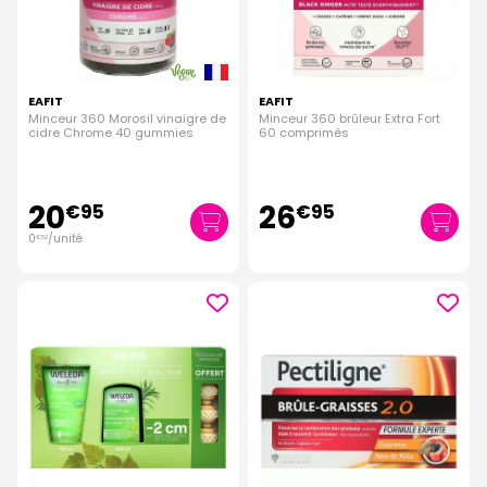
EAFIT
EAFIT
Minceur 360 Morosil vinaigre de
Minceur 360 brûleur Extra Fort
cidre Chrome 40 gummies
60 comprimés
20
26
€
95
€
95
0
/unité
€
52