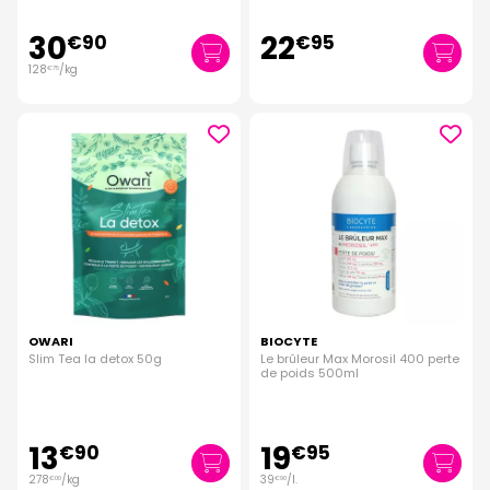
30
22
€
90
€
95
128
/kg
€
75
OWARI
BIOCYTE
Slim Tea la detox 50g
Le brûleur Max Morosil 400 perte
de poids 500ml
13
19
€
90
€
95
278
/kg
39
/
l.
€
00
€
90