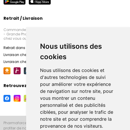
Retrait / Livraison
Commandez en ligne et venez chercher votre commande à Amiens
- Grande Pharmacie d’Amiens (Fachon) ou recevez-là rapidement
chez vous ou en point retrait
Nous utilisons des
Retrait dans la pharmacie d’Amiens
Livraison chez vous
cookies
Livraison chez votre commerçant
Nous utilisons des cookies et
d'autres technologies de suivi
pour améliorer votre expérience
Retrouvez-nous sur vos réseaux sociaux
de navigation sur notre site, pour
vous montrer un contenu
personnalisé et des publicités
ciblées, pour analyser le trafic de
notre site et pour comprendre la
Pharmaforce.fr et la Grande Pharmacie d’Amiens vous souhaitent de
provenance de nos visiteurs.
profiter de notre accueil, de nos conseils pharmaceutiques,