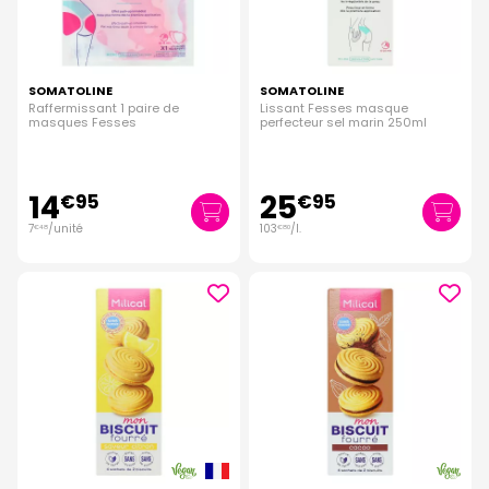
SOMATOLINE
SOMATOLINE
Raffermissant 1 paire de
Lissant Fesses masque
masques Fesses
perfecteur sel marin 250ml
14
25
€
95
€
95
7
/unité
103
/
l.
€
48
€
80