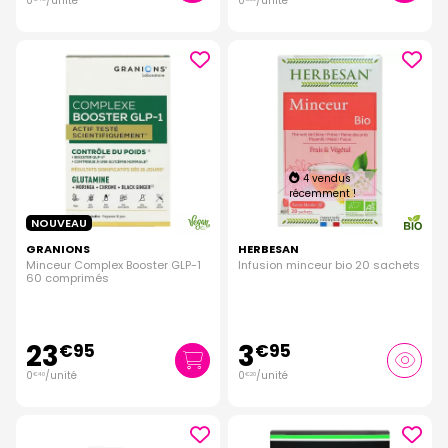
0
/unité
0
/unité
4 vendus
récemment !
NOUVEAU
GRANIONS
HERBESAN
Minceur Complex Booster GLP-1
Infusion minceur bio 20 sachets
60 comprimés
23
3
€
95
€
95
0
/unité
0
/unité
€
40
€
20