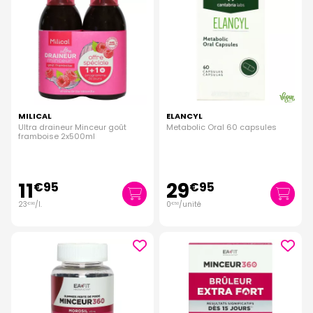
MILICAL
ELANCYL
Ultra draineur Minceur goût
Metabolic Oral 60 capsules
framboise 2x500ml
11
29
€
95
€
95
23
/
l.
0
/unité
€
90
€
50