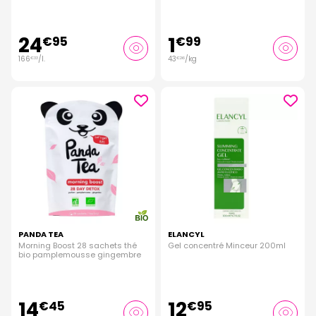
24
1
€
95
€
99
166
/
l.
43
/kg
€
33
€
26
PANDA TEA
ELANCYL
Morning Boost 28 sachets thé
Gel concentré Minceur 200ml
bio pamplemousse gingembre
14
12
€
45
€
95