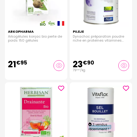
ARKOPHARMA
PILEJE
Arkogélules konjac bio perte de
Dynachoc préparation poudre
poids 150 gélules
riche en proteïnes vitamines
300g
21
23
€
95
€
90
79
/kg
€
67
3 vendus
récemment !