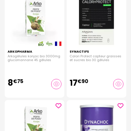
ARKOPHARMA
SYNACTIFS
Arkogélules konjac bio 3000mg
Calori Protect capteur graisses
glucomannane 45 gélules
et sucres bio 30 gélules
8
17
€
75
€
90