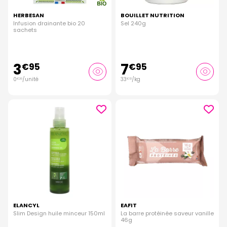
HERBESAN
BOUILLET NUTRITION
Infusion drainante bio 20
Sel 240g
sachets
3
7
€
95
€
95
0
/unité
33
/kg
€
20
€
13
ELANCYL
EAFIT
Slim Design huile minceur 150ml
La barre protéinée saveur vanille
46g