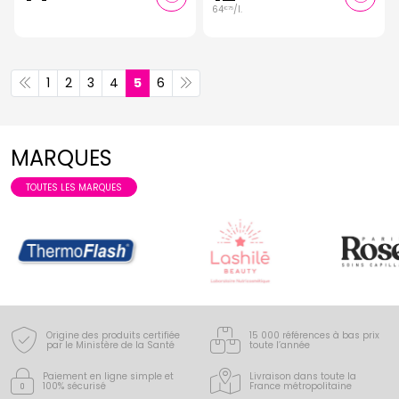
64
/
l.
€
75
1
2
3
4
5
6
MARQUES
TOUTES LES MARQUES
Origine des produits certifiée
15 000 références à bas prix
par le Ministère de la Santé
toute l’année
Paiement en ligne simple
et
Livraison dans toute la
100% sécurisé
France
métropolitaine