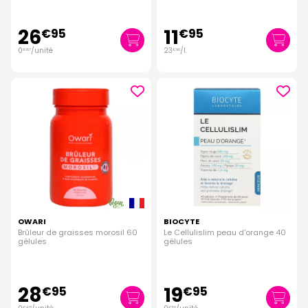
26
11
€
95
€
95
0
/unité
23
/
l.
€
67
€
90
OWARI
BIOCYTE
Brûleur de graisses morosil 60
Le Cellulislim peau d'orange 40
gélules
gélules
28
19
€
95
€
95
€
48
€
50