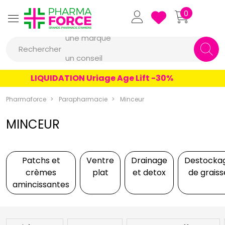
Pharmaforce Grande Pharmacie 
0
une marque
Rechercher
un conseil
un produit
LIQUIDATION Uriage Age Lift -30%
une marque
Pharmaforce
Parapharmacie
Minceur
MINCEUR
Patchs et
Ventre
Drainage
Destocka
crèmes
plat
et detox
de graiss
amincissantes