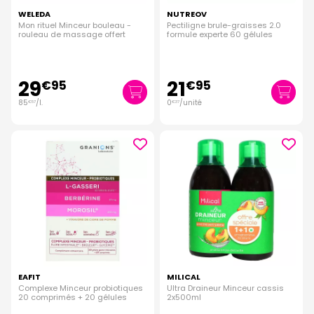
WELEDA
NUTREOV
Mon rituel Minceur bouleau -
Pectiligne brule-graisses 2.0
rouleau de massage offert
formule experte 60 gélules
29
21
€
95
€
95
85
/
l.
0
/unité
€
57
€
37
EAFIT
MILICAL
Complexe Minceur probiotiques
Ultra Draineur Minceur cassis
20 comprimés + 20 gélules
2x500ml